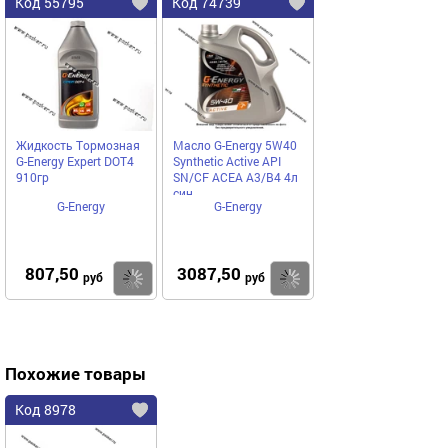
Код 55795
Код 74739
Жидкость Тормозная
Масло G-Energy 5W40
G-Energy Expert DOT4
Synthetic Active API
910гр
SN/CF ACEA A3/B4 4л
син
G-Energy
G-Energy
807,50
3087,50
Купить
Купить
руб
руб
Похожие товары
Код 8978