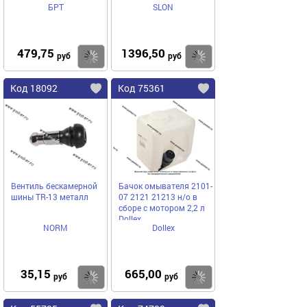
БРТ
SLON
479,75
1396,50
Купить
Купить
руб
руб
Код 18092
Код 75361
Вентиль бескамерной
Бачок омывателя 2101-
шины TR-13 металл
07 2121 21213 н/о в
сборе с мотором 2,2 л
Dollex
NORM
Dollex
35,15
665,00
Купить
Купить
руб
руб