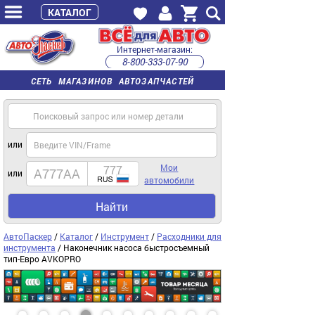
КАТАЛОГ
Интернет-магазин:
8-800-333-07-90
часы работы с 9:00 до 22:00 (пн-пт)
СЕТЬ МАГАЗИНОВ АВТОЗАПЧАСТЕЙ
или
Мои
или
автомобили
Найти
АвтоПаскер
/
Каталог
/
Инструмент
/
Расходники для
инструмента
/ Наконечник насоса быстросъемный
тип-Евро AVKOPRO