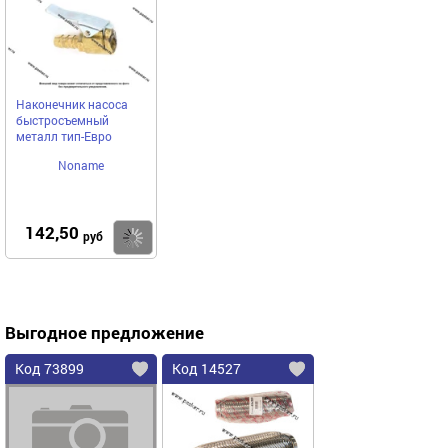
Наконечник насоса
быстросъемный
металл тип-Евро
Noname
142,50
Купить
руб
Выгодное предложение
Код 73899
Код 14527