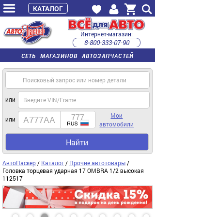
КАТАЛОГ
Интернет-магазин:
8-800-333-07-90
часы работы с 9:00 до 22:00 (пн-пт)
СЕТЬ МАГАЗИНОВ АВТОЗАПЧАСТЕЙ
или
Мои
или
автомобили
Найти
АвтоПаскер
/
Каталог
/
Прочие автотовары
/
Головка торцевая ударная 17 OMBRA 1/2 высокая
112517