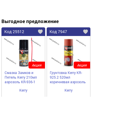
Выгодное предложение
Код 25512
Код 7947
Акция
Акция
Смазка Замков и
Грунтовка Kerry KR-
Петель Kerry 210мл
925.2 520мл
аэрозоль KR-936-1
коричневая аэрозоль
Kerry
Kerry
375,25
408,50
Купить
Купить
руб
руб
Код 77164
Код 73133