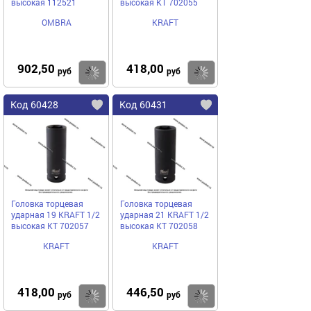
высокая 112521
высокая KT 702055
OMBRA
KRAFT
902,50
418,00
Купить
Купить
руб
руб
Код 60428
Код 60431
Головка торцевая
Головка торцевая
ударная 19 KRAFT 1/2
ударная 21 KRAFT 1/2
высокая KT 702057
высокая KT 702058
KRAFT
KRAFT
418,00
446,50
Купить
Купить
руб
руб