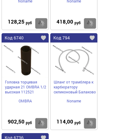
Noname
Noname
128,25
418,00
Купить
Купить
руб
руб
Код 6740
Код 794
Головка торцевая
Шланг от трамблера к
ударная 21 OMBRA 1/2
карбюратору
высокая 112521
силиконовый Балаково
OMBRA
Noname
902,50
114,00
Купить
Купить
руб
руб
Код 6736