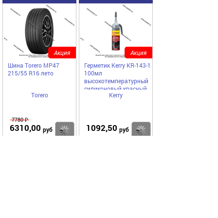
Акция
Акция
Шина Torero MP47
Герметик Kerry KR-143-1
215/55 R16 лето
100мл
высокотемпературный
силиконовый красный
Torero
Kerry
RTV с автоподачей
7780 ₽
6310,00
1092,50
Купить
Купить
руб
руб
Код 74085
Акция