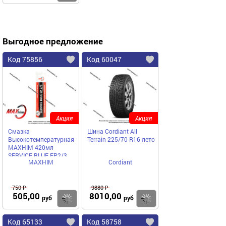
Выгодное предложение
Код 75856
Код 60047
Акция
Акция
Смазка
Шина Cordiant All
Высокотемпературная
Terrain 225/70 R16 лето
MAXHIM 420мл
SERVICE BLUE EP2/3
MAXHIM
Cordiant
синяя картридж под
пистолет MH420105SB
750 ₽
9880 ₽
505,00
8010,00
Купить
Купить
руб
руб
Код 65133
Код 58758