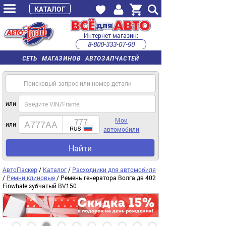
КАТАЛОГ
Интернет-магазин:
8-800-333-07-90
часы работы с 9:00 до 22:00 (пн-пт)
СЕТЬ МАГАЗИНОВ АВТОЗАПЧАСТЕЙ
или
Мои
или
автомобили
Найти
АвтоПаскер
/
Каталог
/
Расходники для автомобиля
/
Ремни клиновые
/ Ремень генератора Волга дв 402
Finwhale зубчатый BV150