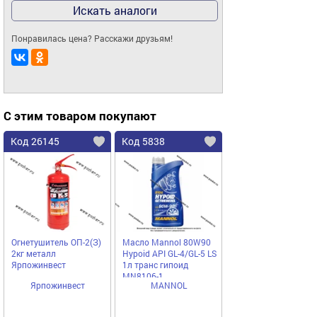
Искать аналоги
Понравилась цена? Расскажи друзьям!
С этим товаром покупают
Код 26145
Код 5838
Огнетушитель ОП-2(З)
Масло Mannol 80W90
2кг металл
Hypoid API GL-4/GL-5 LS
Ярпожинвест
1л транс гипоид
MN8106-1
Ярпожинвест
MANNOL