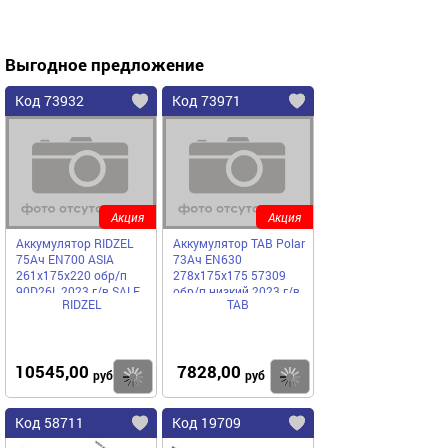
Выгодное предложение
Код 73932
Код 73971
Акция
Акция
Аккумулятор RIDZEL
Аккумулятор TAB Polar
75Ач EN700 ASIA
73Ач EN630
261x175x220 обр/п
278х175х175 57309
90D26L 2023 г/в SALE
обр/п низкий 2023 г/в
RIDZEL
TAB
SALE
10545,00
7828,00
Купить
Купить
руб
руб
Код 58711
Код 19709