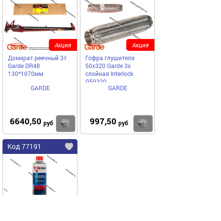
Акция
Акция
Домкрат реечный 3т
Гофра глушителя
Garde DR48
50x320 Garde 3х
130*1070мм
слойная Interloсk
G50320
GARDE
GARDE
6640,50
997,50
Купить
Купить
руб
руб
Код 77191
Акция
Антифриз для