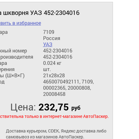
а шкворня УАЗ 452-2304016
вить в избранное
ара
7109
Россия
УАЗ
жный номер
452-2304016
производителя
452-2304016
ара
0.024 кг
ерения
шт.
ы (Ш×В×Г)
21x28x28
од
4650070492111, 7109,
00002365, 20000808,
20008458
Цена:
232,75
руб
ствительна только в интернет-магазине АвтоПаскер.
Доставка курьером, CDEK, Яндекс доставка либо
самовывоз из магазинов АвтоПаскер.