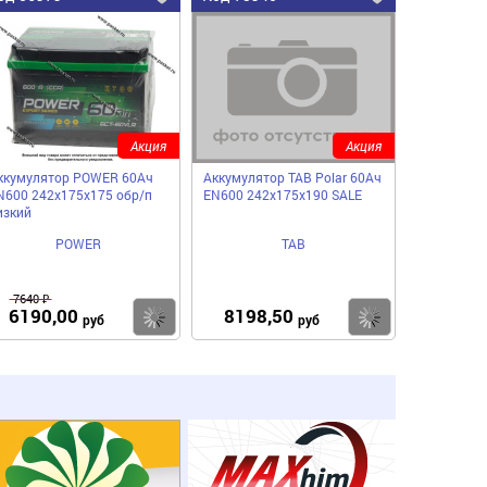
Акция
Акция
ккумулятор POWER 60Ач
Аккумулятор TAB Polar 60Ач
N600 242х175х175 обр/п
EN600 242х175х190 SALE
изкий
POWER
TAB
7640 ₽
6190,00
8198,50
пить
Купить
Купить
руб
руб