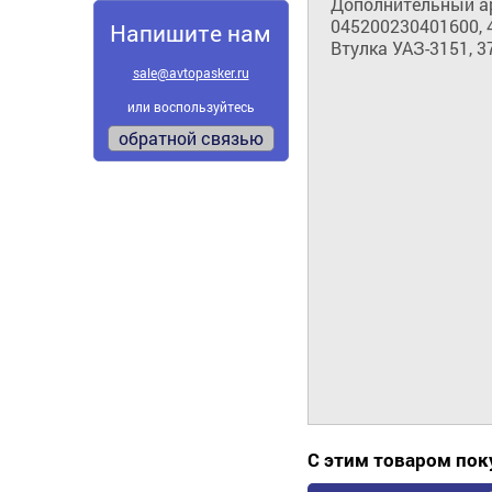
Дополнительный арт
045200230401600, 4
Напишите нам
Втулка УАЗ-3151, 
sale@avtopasker.ru
или воспользуйтесь
обратной связью
С этим товаром по