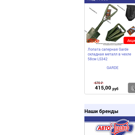
Акци
Лопата саперная Garde
складная металл в чехле
58см LS342
GARDE
670 ₽
415,00
руб
Наши бренды