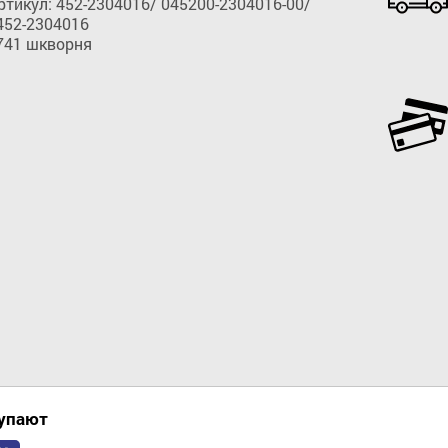
икул: 452-2304016/ 045200-2304016-00/ 
52-2304016

3741 шкворня
Добавить в корзину
купают