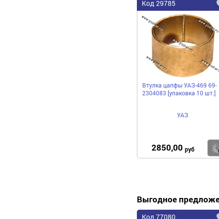
Код 29785
Втулка цапфы УАЗ-469 69-
2304083 [упаковка 10 шт.]
УАЗ
2850,00
руб
Выгодное предлож
Код 77080