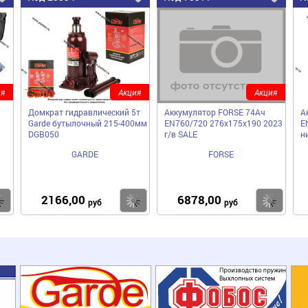
я
Акция
Акция
Домкрат гидравлический 5т
Аккумулятор FORSE 74Ач
А
Garde бутылочный 215-400мм
EN760/720 276х175х190 2023
E
DGB050
г/в SALE
н
GARDE
FORSE
2166,00
6878,00
Купить
Купить
Ку
руб
руб