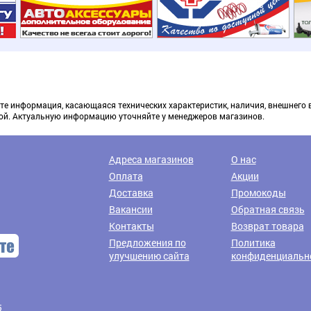
те информация, касающаяся технических характеристик, наличия, внешнего 
ой. Актуальную информацию уточняйте у менеджеров магазинов.
Доставка транспортными компаниями
Адреса магазинов
О нас
Оплата
Акции
Доставка
Промокоды
Вакансии
Обратная связь
Контакты
Возврат товара
Предложения по
Политика
улучшению сайта
конфиденциальн
6