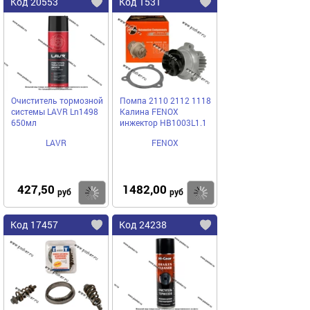
Код 20553
Код 1531
Очиститель тормозной
Помпа 2110 2112 1118
системы LAVR Ln1498
Калина FENOX
650мл
инжектор HB1003L1.1
LAVR
FENOX
427,50
1482,00
Купить
Купить
руб
руб
Код 17457
Код 24238