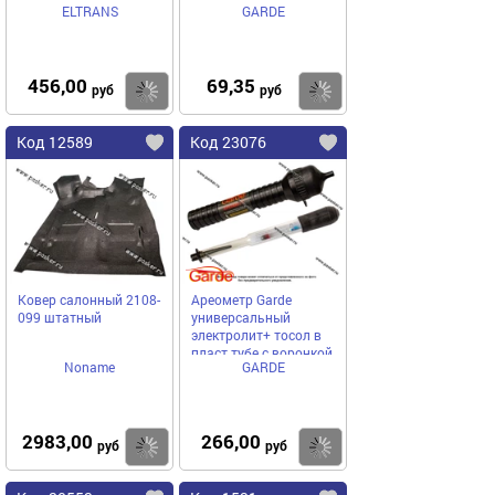
ELTRANS
GARDE
650мл аэрозоль
456,00
69,35
Купить
Купить
руб
руб
Код 12589
Код 23076
Ковер салонный 2108-
Ареометр Garde
099 штатный
универсальный
электролит+ тосол в
пласт тубе с воронкой
Noname
GARDE
2983,00
266,00
Купить
Купить
руб
руб