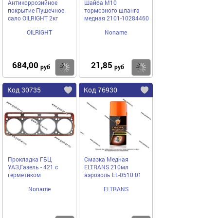
Антикоррозийное
Шайба М10
покрытие Пушечное
тормозного шланга
сало OILRIGHT 2кг
медная 2101-10284460
OILRIGHT
Noname
684,00
21,85
Купить
Купить
руб
руб
Код 30735
Код 76930
Прокладка ГБЦ
Смазка Медная
УАЗ,Газель - 421 с
ELTRANS 210мл
герметиком
аэрозоль EL-0510.01
Noname
ELTRANS