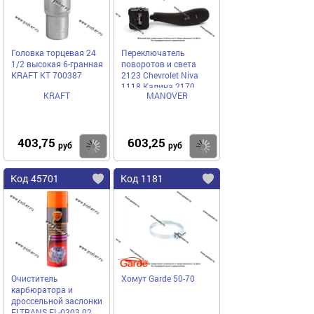
Головка торцевая 24
Переключатель
1/2 высокая 6-гранная
поворотов и света
KRAFT KT 700387
2123 Chevrolet Niva
1118 Калина 2170
KRAFT
MANOVER
Priora MANOVER
MR7181813
403,75
603,25
Купить
Купить
руб
руб
Код 45701
Код 1181
Очиститель
Хомут Garde 50-70
карбюратора и
дроссельной заслонки
ELTRANS EL-0303.02