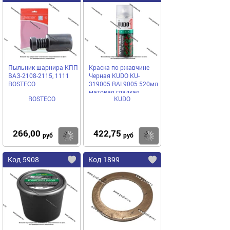
Пыльник шарнира КПП
Краска по ржавчине
ВАЗ-2108-2115, 1111
Черная KUDO KU-
ROSTECO
319005 RAL9005 520мл
матовая гладкая
ROSTECO
KUDO
аэрозольная
266,00
422,75
Купить
Купить
руб
руб
Код 5908
Код 1899