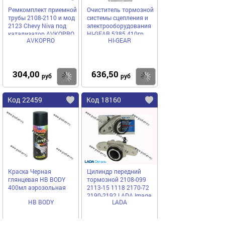
Ремкомплект приемной
Очиститель тормозной
трубы 2108-2110 и мод
системы сцепления и
2123 Chevy Niva под
электрооборудования
катализатор AVKOPRO
HI-GEAR 5385 410гр
AVKOPRO
HI-GEAR
аэрозоль
304,00
636,50
Купить
Купить
руб
руб
Код 22459
Код 18160
Краска Черная
Цилиндр передний
глянцевая HB BODY
тормозной 2108-099
400мл аэрозольная
2113-15 1118 2170-72
2190-2192 LADA Image
HB BODY
LADA
левый