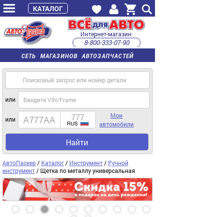
КАТАЛОГ
Интернет-магазин:
8-800-333-07-90
часы работы с 9:00 до 22:00 (пн-пт)
СЕТЬ МАГАЗИНОВ АВТОЗАПЧАСТЕЙ
или
Мои
или
автомобили
Найти
АвтоПаскер
/
Каталог
/
Инструмент
/
Ручной
инструмент
/ Щетка по металлу универсальная