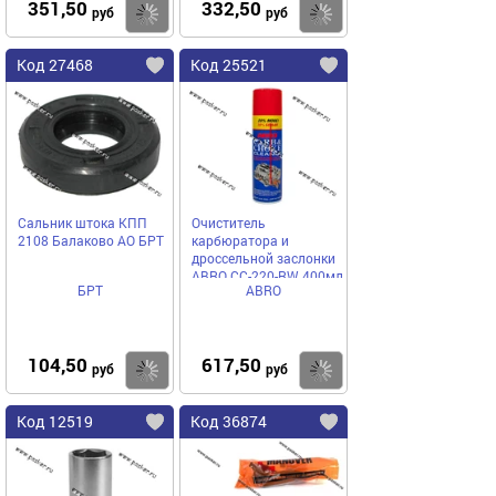
351,50
332,50
Купить
Купить
руб
руб
Код 27468
Код 25521
Сальник штока КПП
Очиститель
2108 Балаково АО БРТ
карбюратора и
дроссельной заслонки
ABRO СС-220-RW 400мл
БРТ
ABRO
аэрозоль
104,50
617,50
Купить
Купить
руб
руб
Код 12519
Код 36874