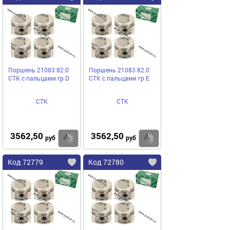
Поршень 21083 82.0
Поршень 21083 82.0
СТК с пальцами гр D
СТК с пальцами гр E
СТК
СТК
3562,50
3562,50
Купить
Купить
руб
руб
Код 72779
Код 72780