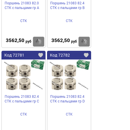
Поршень 21083 82.0
Поршень 21083 82.4
СТК с пальцами гр A
СТК с пальцами гр B
СТК
СТК
3562,50
3562,50
Купить
Купить
руб
руб
Код 72781
Код 72782
Поршень 21083 82.4
Поршень 21083 82.4
СТК с пальцами гр C
СТК с пальцами гр D
СТК
СТК