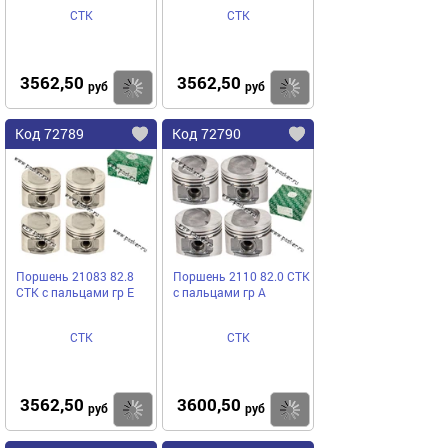
СТК
СТК
3562,50
3562,50
Купить
Купить
руб
руб
Код 72789
Код 72790
Поршень 21083 82.8
Поршень 2110 82.0 СТК
СТК с пальцами гр E
с пальцами гр A
СТК
СТК
3562,50
3600,50
Купить
Купить
руб
руб