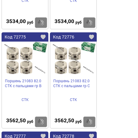
СТК
СТК
3534,00
3534,00
Купить
Купить
руб
руб
Код 72775
Код 72776
Поршень 21083 82.0
Поршень 21083 82.0
СТК с пальцами гр B
СТК с пальцами гр C
СТК
СТК
3562,50
3562,50
Купить
Купить
руб
руб
Код 72777
Код 72778