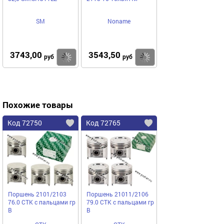
SM
Noname
3743,00
3543,50
Купить
Купить
руб
руб
Похожие товары
Код 72750
Код 72765
Поршень 2101/2103
Поршень 21011/2106
76.0 СТК с пальцами гр
79.0 СТК с пальцами гр
B
B