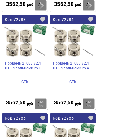
3562,50
3562,50
Купить
Купить
руб
руб
Код 72783
Код 72784
Поршень 21083 82.4
Поршень 21083 82.4
СТК с пальцами гр E
СТК с пальцами гр A
СТК
СТК
3562,50
3562,50
Купить
Купить
руб
руб
Код 72785
Код 72786