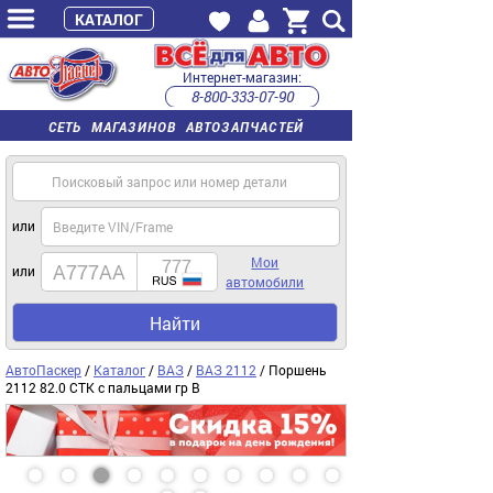
КАТАЛОГ
Интернет-магазин:
8-800-333-07-90
часы работы с 9:00 до 22:00 (пн-пт)
СЕТЬ МАГАЗИНОВ АВТОЗАПЧАСТЕЙ
или
Мои
или
автомобили
Найти
АвтоПаскер
/
Каталог
/
ВАЗ
/
ВАЗ 2112
/ Поршень
2112 82.0 СТК с пальцами гр B