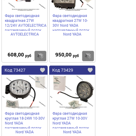
Фара светодиодная
Фара светодиодная
квадратная 27W
квадратная 27W 10-
12/24V AVTOELECTRICA
30V Nord YADA
рассеиваемый поток
направленный поток
AVTOELECTRICA
Nord YADA
света 110x42x140
света
608,00
950,00
Купить
Купить
руб
руб
Код 73427
Код 73429
Фара светодиодная
Фара светодиодная
круглая 18-24W 10-30V
круглая 27W 10-30V
Nord YADA
Nord YADA
рассеиваемый поток
рассеиваемый поток
Nord YADA
Nord YADA
света
света