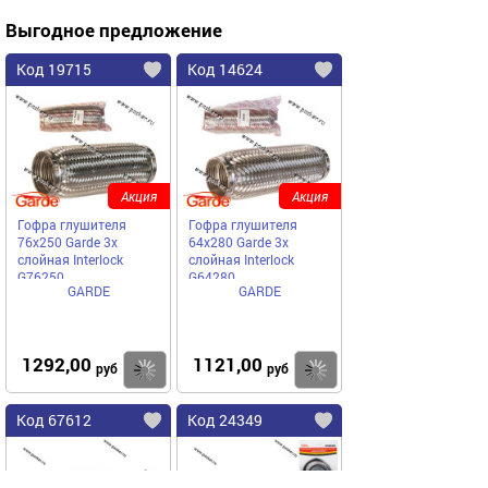
Выгодное предложение
Код 19715
Код 14624
Акция
Акция
Гофра глушителя
Гофра глушителя
76x250 Garde 3х
64x280 Garde 3х
слойная Interloсk
слойная Interloсk
G76250
G64280
GARDE
GARDE
1292,00
1121,00
Купить
Купить
руб
руб
Код 67612
Код 24349