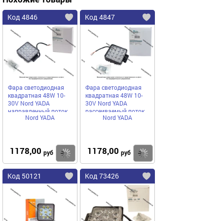
Код 4846
Код 4847
Фара светодиодная
Фара светодиодная
квадратная 48W 10-
квадратная 48W 10-
30V Nord YADA
30V Nord YADA
направленный поток
рассеиваемый поток
Nord YADA
Nord YADA
света
света
1178,00
1178,00
Купить
Купить
руб
руб
Код 50121
Код 73426