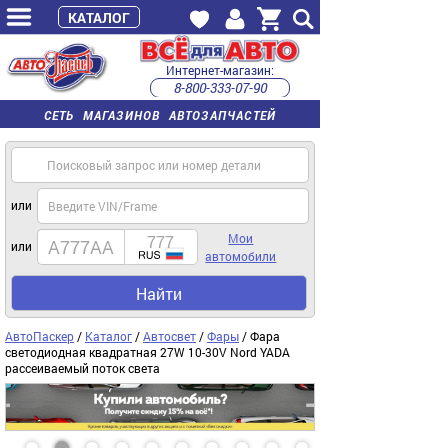
КАТАЛОГ
Интернет-магазин:
8-800-333-07-90
часы работы с 9:00 до 22:00 (пн-пт)
СЕТЬ МАГАЗИНОВ АВТОЗАПЧАСТЕЙ
или
Мои
или
автомобили
Найти
АвтоПаскер
/
Каталог
/
Автосвет
/
Фары
/ Фара
светодиодная квадратная 27W 10-30V Nord YADA
рассеиваемый поток света