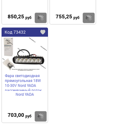
850,25
755,25
Купить
Купить
руб
руб
Код 73432
Фара светодиодная
прямоугольная 18W
10-30V Nord YADA
рассеиваемый поток
Nord YADA
света
703,00
Купить
руб