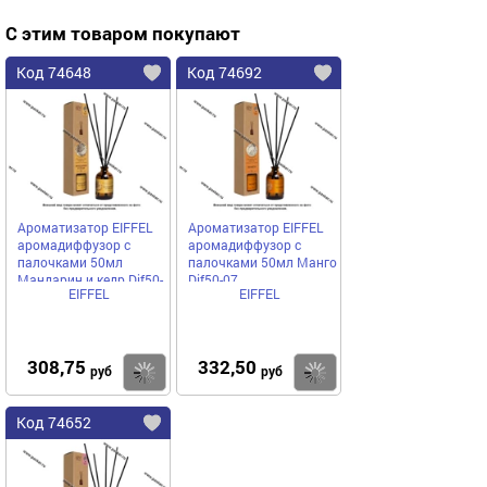
С этим товаром покупают
Код 74648
Код 74692
Ароматизатор EIFFEL
Ароматизатор EIFFEL
аромадиффузор с
аромадиффузор с
палочками 50мл
палочками 50мл Манго
Мандарин и кедр Dif50-
Dif50-07
EIFFEL
EIFFEL
20
308,75
332,50
Купить
Купить
руб
руб
Код 74652