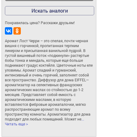
Искать аналоги
Понравилась цена? Расскажи друзьям!
Аромат Лост Черри – это спелая, почти черная 
вишня с горчинкой, пропитанная терпким 
ликером и присыпанная ванильной пудрой. В 
густой вишневый поток «подкинули» растертые 
бобы тонка и миндаль, которые еще больше 
поднимают градус коктейля. Цветочные ноты еле 
уловимы. Аромат сладкий и гурманский, 
интенсивный и очень горячий, заполняет собой 
все пространство. Диффузор для дома EIFFEL— 
ароматизатор на селективных французских 
ароматических маслах со стойкостью до 1-2 
месяцев. Представляет собой емкость с 
ароматическими маслами, в которую 
вставляются фибровые аромапалочки, мягко 
распространяющие аромат по всему 
пространству комнаты. Ароматизатор для дома 
подходит для любых помещений. Может не
... 
Читать еще >