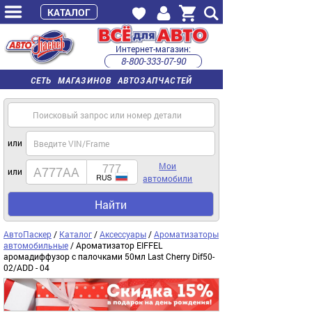
КАТАЛОГ
Интернет-магазин:
8-800-333-07-90
часы работы с 9:00 до 22:00 (пн-пт)
СЕТЬ МАГАЗИНОВ АВТОЗАПЧАСТЕЙ
или
Мои
или
автомобили
Найти
АвтоПаскер
/
Каталог
/
Аксессуары
/
Ароматизаторы
автомобильные
/ Ароматизатор EIFFEL
аромадиффузор с палочками 50мл Lаst Cherry Dif50-
02/ADD - 04