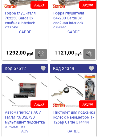
Акция
Акция
Гофра глушителя
Гофра глушителя
76x250 Garde 3х
64x280 Garde 3х
слойная Interloсk
слойная Interloсk
G76250
G64280
GARDE
GARDE
1292,00
1121,00
Купить
Купить
руб
руб
Код 67612
Код 24349
Акция
Акция
Автомагнитола ACV
Пистолет для подкачки
FM/MP3/USB/SD
колес с манометром 1-
мультицвет подсветка
12бар Garde G14444
AVS-940BM
ACV
GARDE