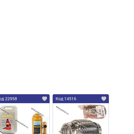
од 22958
Код 14516