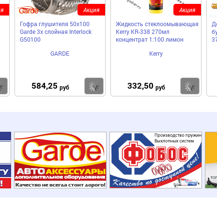
я
Акция
Акция
Гофра глушителя 50x100
Жидкость стеклоомывающая
Д
Garde 3х слойная Interloсk
Kerry KR-338 270мл
б
G50100
концентрат 1:100 лимон
3
GARDE
Kerry
584,25
332,50
Купить
Купить
Ку
руб
руб