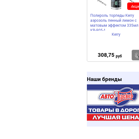
Акци
Полироль торпеды Kerry
аэрозоль пенный лимон с
матовым эффектом 335мл
KR-905-1
Kerry
308,75
руб
Наши бренды