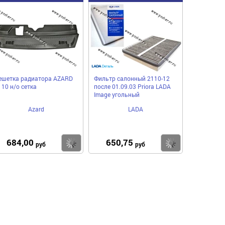
ешетка радиатора AZARD
Фильтр салонный 2110-12
110 н/о сетка
после 01.09.03 Priora LADA
Image угольный
Azard
LADA
684,00
650,75
пить
Купить
Купить
руб
руб