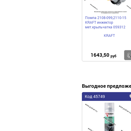
Помпа 2108-099,2110-15
KRAFT инжектор
мет.крыльчатка 059312
KRAFT
1643,50
руб
Выгодное предлож
Код 45749