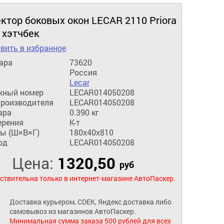
ктор боковых окон LECAR 2110 Priora
 хэтчбек
вить в избранное
ара
73620
Россия
Lecar
жный номер
LECAR014050208
производителя
LECAR014050208
ара
0.390 кг
ерения
К-т
ы (Ш×В×Г)
180x40x810
од
LECAR014050208
Цена:
1320,50
руб
ствительна только в интернет-магазине АвтоПаскер.
Доставка курьером, CDEK, Яндекс доставка либо
самовывоз из магазинов АвтоПаскер.
Минимальная сумма заказа 500 рублей для всех