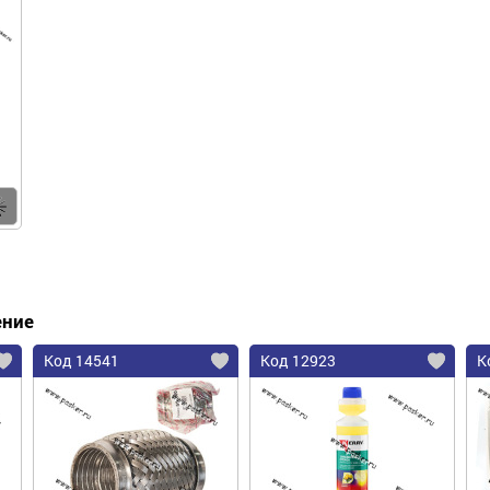
Купить
ение
Код 14541
Код 12923
К