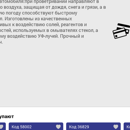
автомобиля:при проветривании направляют в 
 воздуха, защищая от дождя, снега и грязи, а в 
ю погоду способствуют быстрому 
л. Изготовлены из качественных 
вых к воздействию солей, реагентов и 
стей, используемых в омывателях стекол, а 
ому воздействию УФ-лучей. Прочный и 
ч.
Добавить в корзину
купают
Код 58002
Код 36829
К