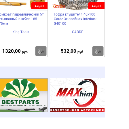
Акция
Акция
омкрат гидравлический 5т
Гофра глушителя 40x100
утылочный в кейсе 185-
Garde 3х слойная Interloсk
75мм
G40100
King Tools
GARDE
1320,00
532,00
пить
Купить
Купить
руб
руб