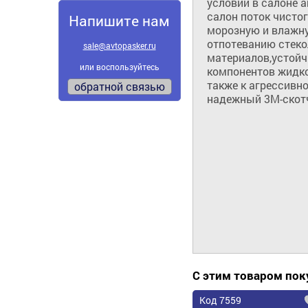
условий в салоне 
салон поток чистого
Напишите нам
морозную и влажну
отпотеванию стеко
sale@avtopasker.ru
материалов,устойчи
или воспользуйтесь
компонентов жидко
также к агрессивн
обратной связью
надежный 3М-скот
С этим товаром по
Код 7559