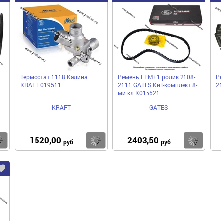
Термостат 1118 Калина
Ремень ГРМ+1 ролик 2108-
Р
KRAFT 019511
2111 GATES КиТ-комплект 8-
2
ми кл K015521
KRAFT
GATES
1520,00
2403,50
Купить
Купить
Ку
руб
руб