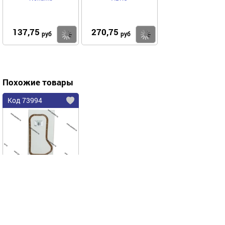
137,75
270,75
Купить
Купить
руб
руб
Похожие товары
Код 73994
Прокладка поддона
2101-07,21-213
пробковая Gasket style
Noname