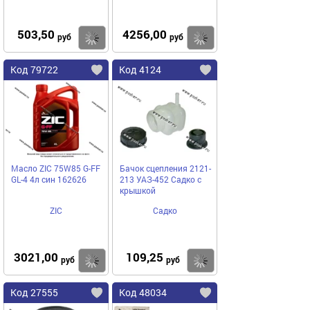
503,50
4256,00
Купить
Купить
руб
руб
Код 79722
Код 4124
Масло ZIC 75W85 G-FF
Бачок сцепления 2121-
GL-4 4л син 162626
213 УАЗ-452 Садко с
крышкой
ZIC
Садко
3021,00
109,25
Купить
Купить
руб
руб
Код 27555
Код 48034