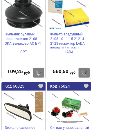
Пыльник рулевых
Фильтр воздушный
наконечников 2108
2108-10 11-15 21214
ОКА Балаково АО БРТ
2123 инжектор LADA
Image STANDARD
БРТ
LADA
109,25
560,50
Купить
Купить
руб
руб
Код 66825
Код 75024
Зеркало салонное
Сигнал универсальный