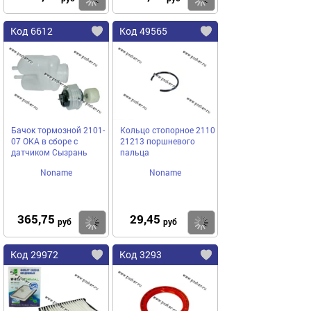
Код 6612
Код 49565
Бачок тормозной 2101-
Кольцо стопорное 2110
07 ОКА в сборе с
21213 поршневого
датчиком Сызрань
пальца
Noname
Noname
365,75
29,45
Купить
Купить
руб
руб
Код 29972
Код 3293