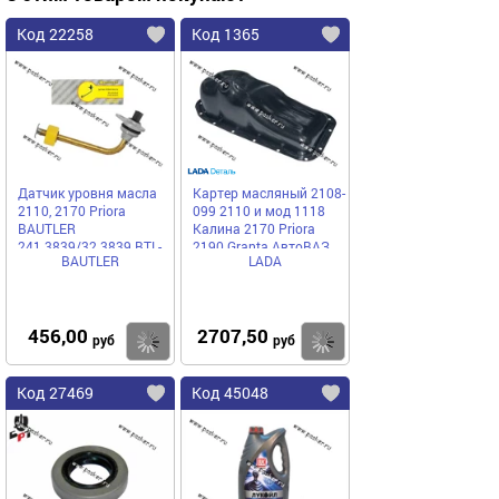
Код 22258
Код 1365
Датчик уровня масла
Картер масляный 2108-
2110, 2170 Priora
099 2110 и мод 1118
BAUTLER
Калина 2170 Priora
241.3839/32.3839 BTL-
2190 Granta АвтоВАЗ
BAUTLER
LADA
0010OLS
456,00
2707,50
Купить
Купить
руб
руб
Код 27469
Код 45048