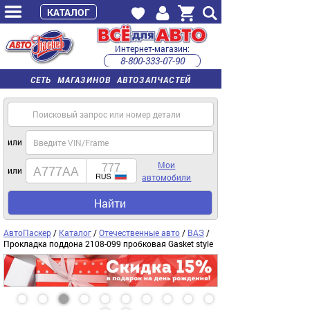
КАТАЛОГ
Интернет-магазин:
8-800-333-07-90
часы работы с 9:00 до 22:00 (пн-пт)
СЕТЬ МАГАЗИНОВ АВТОЗАПЧАСТЕЙ
или
Мои
или
автомобили
Найти
АвтоПаскер
/
Каталог
/
Отечественные авто
/
ВАЗ
/
Прокладка поддона 2108-099 пробковая Gasket style