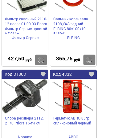
Фильтр салонный 2110-
Сальник коленвала
12 после 01.09.03 Priora
2108,УАЗ задний
Фильтр-Сервис простой
ELRING 80х100х10
VF-011n
546941
Фильтр-Сервис
ELRING
427,50
365,75
Купить
Купить
руб
руб
Код 31863
Код 4332
Опора ресивера 2112,
Герметик ABRO 85гр
2170 Priora 16-ти кл
силиконовый черный
Noname
ABRO