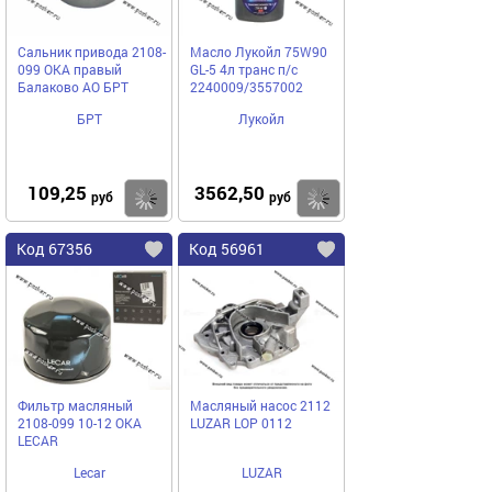
Сальник привода 2108-
Масло Лукойл 75W90
099 ОКА правый
GL-5 4л транс п/с
Балаково АО БРТ
2240009/3557002
БРТ
Лукойл
109,25
3562,50
Купить
Купить
руб
руб
Код 67356
Код 56961
Фильтр масляный
Масляный насос 2112
2108-099 10-12 ОКА
LUZAR LOP 0112
LECAR
Lecar
LUZAR