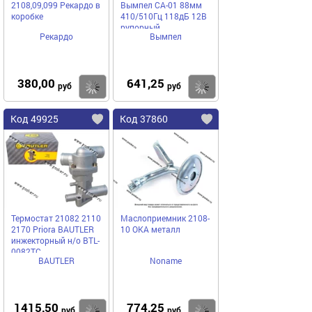
2108,09,099 Рекардо в
Вымпел СА-01 88мм
коробке
410/510Гц 118дБ 12В
рупорный
Рекардо
Вымпел
380,00
641,25
Купить
Купить
руб
руб
Код 49925
Код 37860
Термостат 21082 2110
Маслоприемник 2108-
2170 Priora BAUTLER
10 ОКА металл
инжекторный н/о BTL-
0082TC
BAUTLER
Noname
1415,50
774,25
Купить
Купить
руб
руб