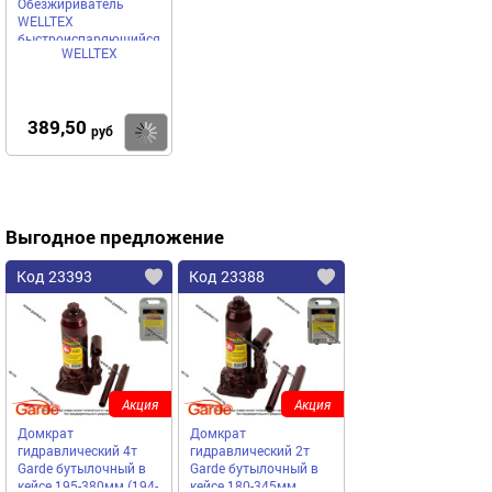
Обезжириватель
WELLTEX
быстроиспаряющийся
WELLTEX
500мл 60237
389,50
Купить
руб
Выгодное предложение
Код 23393
Код 23388
Акция
Акция
Домкрат
Домкрат
гидравлический 4т
гидравлический 2т
Garde бутылочный в
Garde бутылочный в
кейсе 195-380мм (194-
кейсе 180-345мм