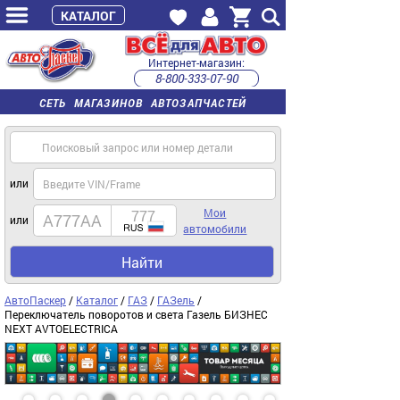
КАТАЛОГ
Интернет-магазин:
8-800-333-07-90
часы работы с 9:00 до 22:00 (пн-пт)
СЕТЬ МАГАЗИНОВ АВТОЗАПЧАСТЕЙ
или
Мои
или
автомобили
Найти
АвтоПаскер
/
Каталог
/
ГАЗ
/
ГАЗель
/
Переключатель поворотов и света Газель БИЗНЕС
NEXT AVTOELECTRICA