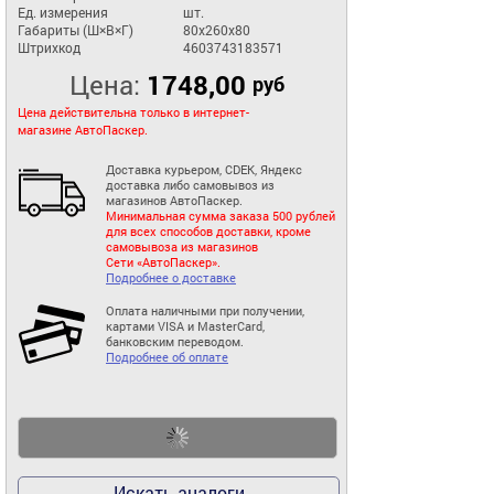
Ед. измерения
шт.
Габариты (Ш×В×Г)
80x260x80
Штрихкод
4603743183571
Цена:
1748,00
руб
Цена действительна только в интернет-
магазине АвтоПаскер.
Доставка курьером, CDEK, Яндекс
доставка либо самовывоз из
магазинов АвтоПаскер.
Минимальная сумма заказа 500 рублей
для всех способов доставки, кроме
самовывоза из магазинов
Сети «АвтоПаскер».
Подробнее о доставке
Оплата наличными при получении,
картами VISA и MasterCard,
банковским переводом.
Подробнее об оплате
Искать аналоги