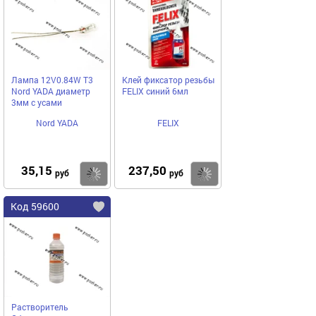
Лампа 12V0.84W Т3
Клей фиксатор резьбы
Nord YADA диаметр
FELIX синий 6мл
3мм с усами
Nord YADA
FELIX
35,15
237,50
Купить
Купить
руб
руб
Код 59600
Растворитель