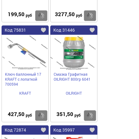
199,50
3277,50
Купить
Купить
руб
руб
Код 75831
Код 31446
Ключ баллонный 17
Смазка Графитная
KRAFT с лопаткой
ОILRIGHT 800гр 6041
700594
KRAFT
OILRIGHT
427,50
351,50
Купить
Купить
руб
руб
Код 72874
Код 35997