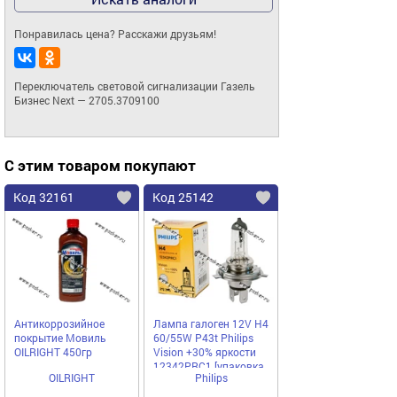
Понравилась цена? Расскажи друзьям!
Переключатель световой сигнализации Газель 
Бизнес Next — 2705.3709100
С этим товаром покупают
Код 32161
Код 25142
Антикоррозийное
Лампа галоген 12V H4
покрытие Мовиль
60/55W P43t Philips
ОILRIGHT 450гр
Vision +30% яркости
12342PRC1 [упаковка
OILRIGHT
Philips
10 шт.]