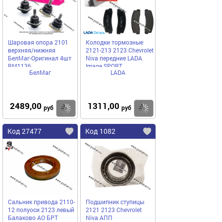
Шаровая опора 2101
Колодки тормозные
верхняя/нижняя
2121-213 2123 Chevrolet
БелМаг-Оригинал 4шт
Niva передние LADA
BM1136
Image SPORT
БелМаг
LADA
2489,00
1311,00
Купить
Купить
руб
руб
Код 27477
Код 1082
Сальник привода 2110-
Подшипник ступицы
12 полуоси 2123 левый
2121 2123 Chevrolet
Балаково АО БРТ
Niva АПП