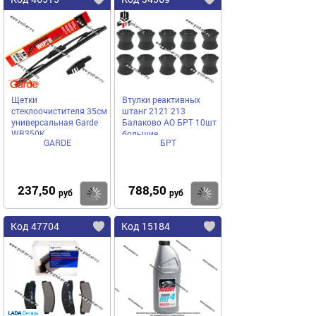
Щетки
Втулки реактивных
стеклоочистителя 35см
штанг 2121 213
универсальная Garde
Балаково АО БРТ 10шт
WB350K
большие
GARDE
БРТ
237,50
788,50
Купить
Купить
руб
руб
Код 47704
Код 15184