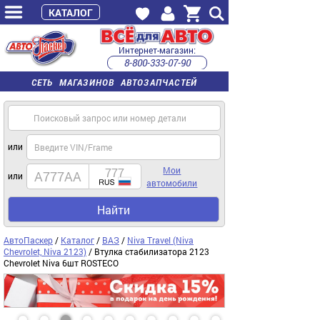
КАТАЛОГ
Интернет-магазин:
8-800-333-07-90
часы работы с 9:00 до 22:00 (пн-пт)
СЕТЬ МАГАЗИНОВ АВТОЗАПЧАСТЕЙ
или
Мои
или
автомобили
Найти
АвтоПаскер
/
Каталог
/
ВАЗ
/
Niva Travel (Niva
Chevrolet, Niva 2123)
/ Втулка стабилизатора 2123
Chevrolet Niva 6шт ROSTECO