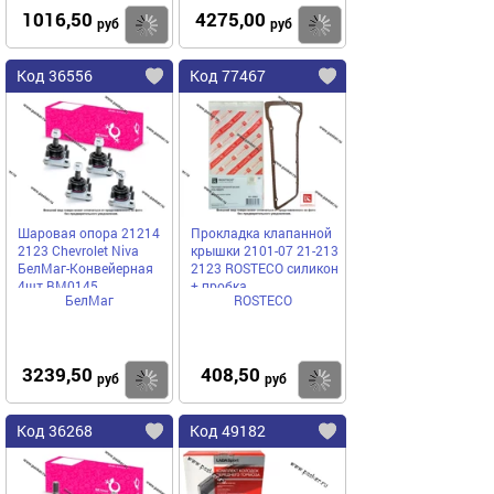
1016,50
4275,00
Купить
Купить
руб
руб
Код 36556
Код 77467
Шаровая опора 21214
Прокладка клапанной
2123 Chevrolet Niva
крышки 2101-07 21-213
БелМаг-Конвейерная
2123 ROSTECO силикон
4шт BM0145
+ пробка
БелМаг
ROSTECO
3239,50
408,50
Купить
Купить
руб
руб
Код 36268
Код 49182