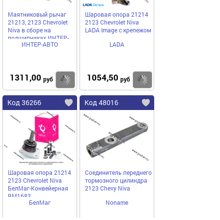
Маятниковый рычаг
Шаровая опора 21214
21213, 2123 Chevrolet
2123 Chevrolet Niva
Niva в сборе на
LADA Image с крепежом
подшипниках ИНТЕР-
ИНТЕР-АВТО
LADA
АВТО
1311,00
1054,50
Купить
Купить
руб
руб
Код 36266
Код 48016
Шаровая опора 21214
Соединитель переднего
2123 Chevrolet Niva
тормозного цилиндра
БелМаг-Конвейерная
2123 Chevy Niva
BM1683
БелМаг
Noname