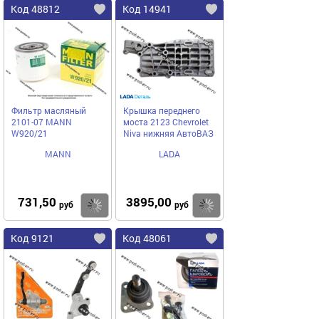
Код 48812
Код 14941
Фильтр масляный
Крышка переднего
2101-07 MANN
моста 2123 Chevrolet
W920/21
Niva нижняя АвтоВАЗ
MANN
LADA
731,50
3895,00
Купить
Купить
руб
руб
Код 9121
Код 48061