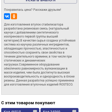
Понравилась цена? Расскажи друзьям!
Для изготовления втулок стабилизатора 
разработана резиновая смесь (натуральный 
каучук с добавлением синтетического 
изопренового первой группы высшей 
категории).В качестве сырья создана устойчивая 
система из каучука различных ингредиентов, 
обладающих прочностью, эластичностью и 
способностью сохранять свои свойства в 
течении длительного времени, в том числе при 
статических и динамических 
нагрузках.Современное оборудование 
обеспечило равномерность вулканизации в 
массе изделия, чем была достигнута высокая 
воспроизводительность и однородность в блоке 
резины. Данная разработка успешно применена 
для изготовления втулочных изделий ROSTECO.
С этим товаром покупают
Код 46515
Код 34569