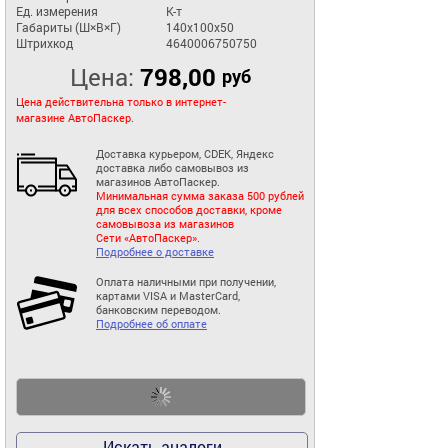
Ед. измерения
К-т
Габариты (Ш×В×Г)
140x100x50
Штрихкод
4640006750750
Цена:
798,00
руб
Цена действительна только в интернет-
магазине АвтоПаскер.
Доставка курьером, CDEK, Яндекс
доставка либо самовывоз из
магазинов АвтоПаскер.
Минимальная сумма заказа 500 рублей
для всех способов доставки, кроме
самовывоза из магазинов
Сети «АвтоПаскер».
Подробнее о доставке
Оплата наличными при получении,
картами VISA и MasterCard,
банковским переводом.
Подробнее об оплате
Искать аналоги