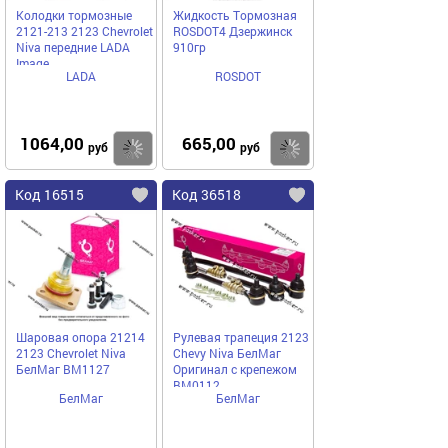
Колодки тормозные
Жидкость Тормозная
2121-213 2123 Chevrolet
ROSDOT4 Дзержинск
Niva передние LADA
910гр
Image
LADA
ROSDOT
1064,00
665,00
Купить
Купить
руб
руб
Код 16515
Код 36518
Шаровая опора 21214
Рулевая трапеция 2123
2123 Chevrolet Niva
Chevy Niva БелМаг
БелМаг BM1127
Оригинал с крепежом
BM0112
БелМаг
БелМаг