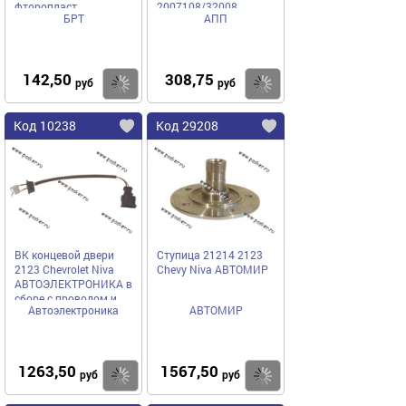
фторопласт
2007108/32008
БРТ
АПП
142,50
308,75
Купить
Купить
руб
руб
Код 10238
Код 29208
ВК концевой двери
Ступица 21214 2123
2123 Chevrolet Niva
Chevy Niva АВТОМИР
АВТОЭЛЕКТРОНИКА в
сборе с проводом и
Автоэлектроника
АВТОМИР
колодкой
1263,50
1567,50
Купить
Купить
руб
руб