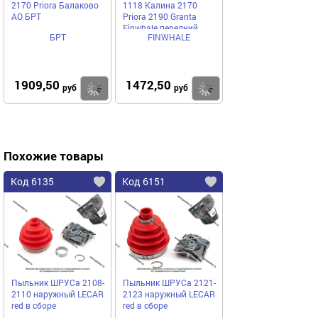
2170 Priora Балаково
1118 Калина 2170
АО БРТ
Priora 2190 Granta
Finwhale передний
БРТ
FINWHALE
HB411
1909,50
1472,50
Купить
Купить
руб
руб
Похожие товары
Код 6135
Код 6151
Пыльник ШРУСа 2108-
Пыльник ШРУСа 2121-
2110 наружный LECAR
2123 наружный LECAR
red в сборе
red в сборе