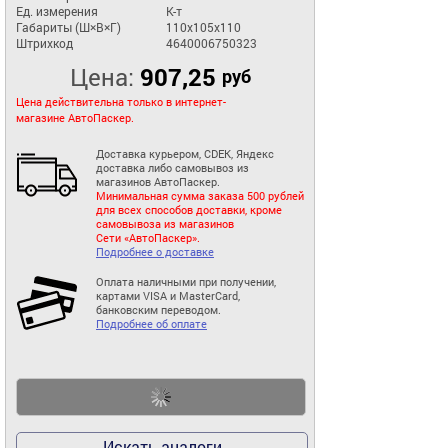
Ед. измерения
К-т
Габариты (Ш×В×Г)
110x105x110
Штрихкод
4640006750323
Цена:
907,25
руб
Цена действительна только в интернет-
магазине АвтоПаскер.
Доставка курьером, CDEK, Яндекс
доставка либо самовывоз из
магазинов АвтоПаскер.
Минимальная сумма заказа 500 рублей
для всех способов доставки, кроме
самовывоза из магазинов
Сети «АвтоПаскер».
Подробнее о доставке
Оплата наличными при получении,
картами VISA и MasterCard,
банковским переводом.
Подробнее об оплате
Искать аналоги