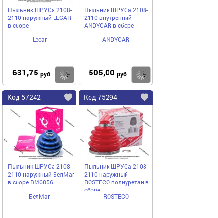
Пыльник ШРУСа 2108-
Пыльник ШРУСа 2108-
2110 наружный LECAR
2110 внутренний
в сборе
ANDYCAR в сборе
Lecar
ANDYCAR
631,75
505,00
Купить
Купить
руб
руб
Код 57242
Код 75294
Пыльник ШРУСа 2108-
Пыльник ШРУСа 2108-
2110 наружный БелМаг
2110 наружный
в сборе BM6856
ROSTECO полиуретан в
сборе
БелМаг
ROSTECO