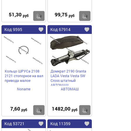
51,30
99,75
Купить
Купить
руб
руб
Код 9595
Код 67914
Кольцо ШРУСа 2108
Домкрат 2190 Granta
2121 стопорное на вал
LADA Vesta Vesta SW
привода малое
Cross штатный
АВТОМАШ
Noname
АВТОМАШ
7,60
1482,00
Купить
Купить
руб
руб
Код 53721
Код 11359