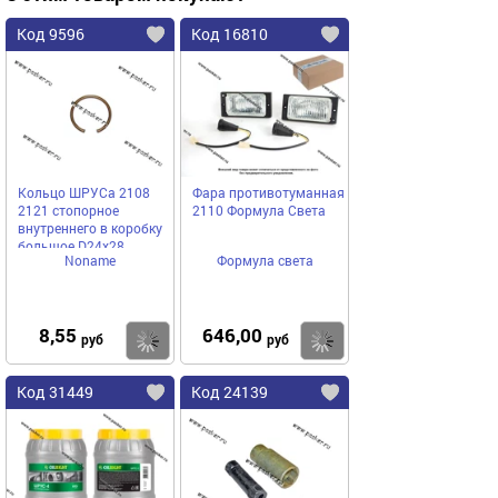
Код 9596
Код 16810
Кольцо ШРУСа 2108
Фара противотуманная
2121 стопорное
2110 Формула Света
внутреннего в коробку
большое D24х28
Noname
Формула света
8,55
646,00
Купить
Купить
руб
руб
Код 31449
Код 24139