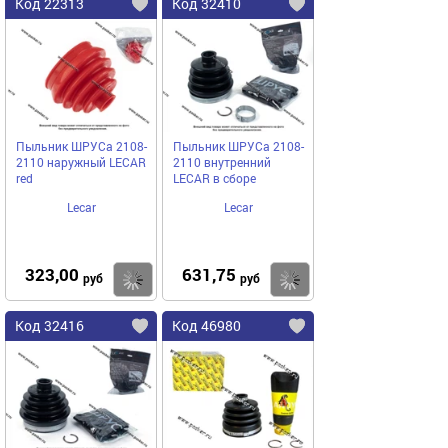
Код 22313
Код 32410
Пыльник ШРУСа 2108-
Пыльник ШРУСа 2108-
2110 наружный LECAR
2110 внутренний
red
LECAR в сборе
Lecar
Lecar
323,00
631,75
Купить
Купить
руб
руб
Код 32416
Код 46980