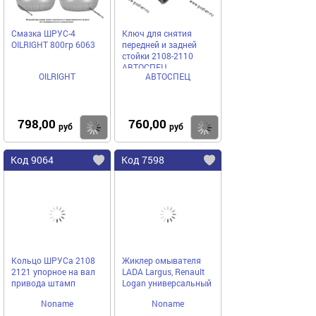
Смазка ШРУС-4
Ключ для снятия
ОILRIGHT 800гр 6063
передней и задней
стойки 2108-2110
АВТОСПЕЦ
OILRIGHT
АВТОСПЕЦ
798,00
760,00
Купить
Купить
руб
руб
Код 9064
Код 7598
Кольцо ШРУСа 2108
Жиклер омывателя
2121 упорное на вал
LADA Largus, Renault
привода штамп
Logan универсальный
Noname
Noname