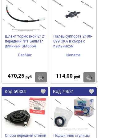
Шланг тормозной 2121
Палец суппорта 2108-
передний №1 БелМаг
099 ОКА в сборе с
длинный BM6664
пыльником
БелМаг
Noname
470,25
114,00
Купить
Купить
руб
руб
Код 69334
Код 79631
Опора передней стойки
Подшипник ступицы