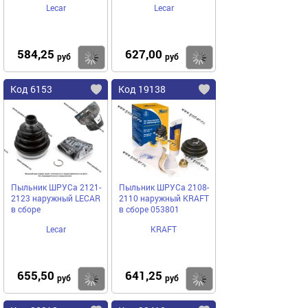
Lecar
Lecar
584,25
627,00
Купить
Купить
руб
руб
Код 6153
Код 19138
Пыльник ШРУСа 2121-
Пыльник ШРУСа 2108-
2123 наружный LECAR
2110 наружный KRAFT
в сборе
в сборе 053801
Lecar
KRAFT
655,50
641,25
Купить
Купить
руб
руб