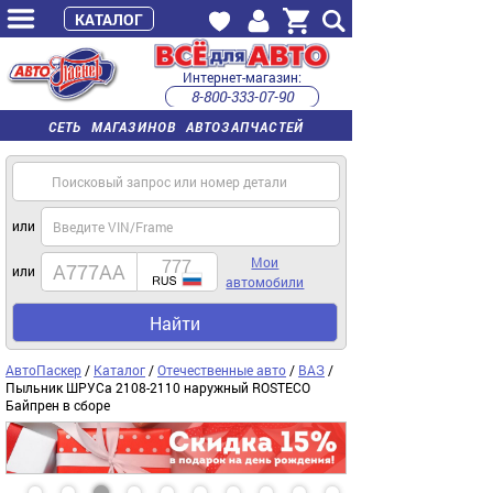
КАТАЛОГ
Интернет-магазин:
8-800-333-07-90
часы работы с 9:00 до 22:00 (пн-пт)
СЕТЬ МАГАЗИНОВ АВТОЗАПЧАСТЕЙ
или
Мои
или
автомобили
Найти
АвтоПаскер
/
Каталог
/
Отечественные авто
/
ВАЗ
/
Пыльник ШРУСа 2108-2110 наружный ROSTECO
Байпрен в сборе