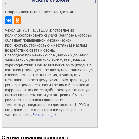
Понравилась цена? Расскажи друзьям!
Чехол ШРУСа  ROSTECO изготовлен из 
полихлоропренового каучука (байпрен), который 
обладает повышенной механической 
прочностью, стойкостью к нефтяным маслам, 
воздействию света и озона.

Благодаря применению специальных добавок 
значительно улучшились эксплуатационные 
характеристики. Применяемая смазка (входит в 
комплект)  обладает превосходной проникающей 
способностью в зоны трения, а благодаря 
металлоплакирующему  комплексу происходит 
регенерация поверхности трения и блокировка 
коррозии , а также  создаёт прочную  защитную 
плёнку на поверхности узлов трения. Смазка 
работает  в широком диапазоне 
температур.предназначен для защиты ШРУС от 
попадания в него посторонних дисперсных 
частиц: пыли,
... Читать еще >
С этим товаром покупают