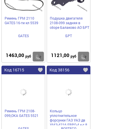
Ремень ГРМ 2110
Подушка двигателя
GATES 16-ти кл 5539
2108-099 задняя в
сборе Балаково АО БРТ
GATES
БРТ
1463,00
1121,00
Купить
Купить
руб
руб
Код 16715
Код 38156
Ремень ГРМ 2108-
Кольцо
099,ОКА GATES 5521
уплотнительное
форсунки ГАЗ УАЗ дв
УМЗ-4216 ЕВРО-4 к-т 8
GATES
ROSTECO