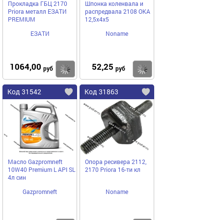
Прокладка ГБЦ 2170
Шпонка коленвала и
Priora металл ЕЗАТИ
распредвала 2108 ОКА
PREMIUM
12,5х4х5
ЕЗАТИ
Noname
1064,00
52,25
Купить
Купить
руб
руб
Код 31542
Код 31863
Масло Gazpromneft
Опора ресивера 2112,
10W40 Premium L API SL
2170 Priora 16-ти кл
4л син
Gazpromneft
Noname