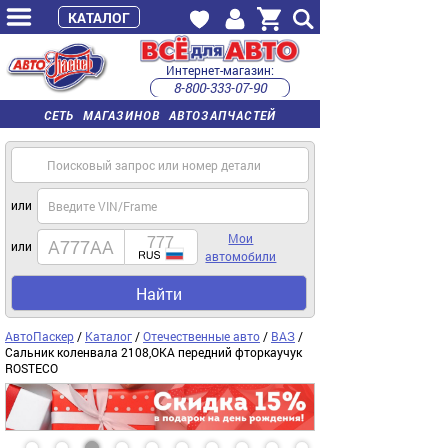
КАТАЛОГ
Интернет-магазин:
8-800-333-07-90
часы работы с 9:00 до 22:00 (пн-пт)
СЕТЬ МАГАЗИНОВ АВТОЗАПЧАСТЕЙ
или
Мои
или
автомобили
Найти
АвтоПаскер
/
Каталог
/
Отечественные авто
/
ВАЗ
/
Сальник коленвала 2108,ОКА передний фторкаучук
ROSTECO