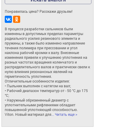
Понравилась цена? Расскажи друзьям!
В процессе разработки сальников были 
изменены в допустимых пределах параметры 
радиального усилия резинового элемента и 
пружины, а также было изменено направление 
течения полимера при прессовании и угол 
наклона рабочей кромки к валу. Внесенные 
изменения привели к улучшению уплотнения на 
разных частотах вращения коленчатого и 
распределительного валов и практически свели к 
нулю влияния резонансных явлений на 
герметичность уплотнения. 

Отличительные особенности изделия:

• Пыльник выполнен с натягом на вал;

• Рабочий диапазон температур от - 50 °С до 175 
°С;

• Наружный обрезиненный диаметр с 
уплотнительными рифлениями обладает 
повышенной уплотняющей способностью.

Viton. Новый материал для
... Читать еще >