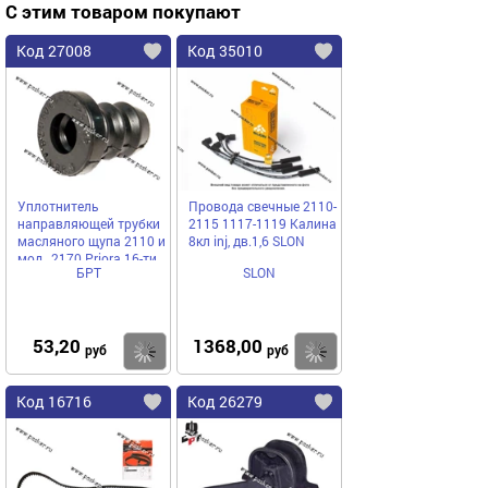
С этим товаром покупают
Код 27008
Код 35010
Уплотнитель
Провода свечные 2110-
направляющей трубки
2115 1117-1119 Калина
масляного щупа 2110 и
8кл inj, дв.1,6 SLON
мод., 2170 Priora 16-ти
БРТ
SLON
кл Балаково АО БРТ
53,20
1368,00
Купить
Купить
руб
руб
Код 16716
Код 26279