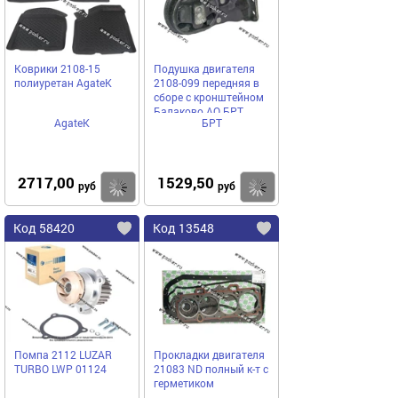
Коврики 2108-15
Подушка двигателя
полиуретан AgateK
2108-099 передняя в
сборе с кронштейном
Балаково АО БРТ
AgateK
БРТ
2717,00
1529,50
Купить
Купить
руб
руб
Код 58420
Код 13548
Помпа 2112 LUZAR
Прокладки двигателя
TURBO LWP 01124
21083 ND полный к-т с
герметиком