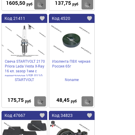
1605,50
137,75
Купить
Купить
руб
руб
Код 21411
Код 4520
Свеча STARTVOLT 2170
Изолента ПВХ черная
Priora Lada Vesta X-Ray
Россия 65г
16 кл. зазор 1мм с
резистором VSP 0110
STARTVOLT
Noname
175,75
48,45
Купить
Купить
руб
руб
Код 47667
Код 34823