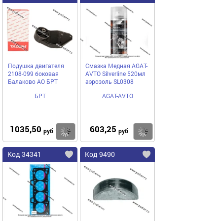
Подушка двигателя
Смазка Медная AGAT-
2108-099 боковая
AVTO Silverline 520мл
Балаково АО БРТ
аэрозоль SL0308
БРТ
AGAT-AVTO
1035,50
603,25
Купить
Купить
руб
руб
Код 34341
Код 9490