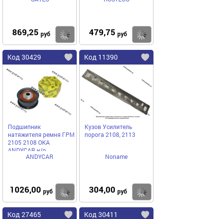
шт Фторсиликон FVMQ
ROSTECO
869,25
479,75
Купить
Купить
руб
руб
Код 30429
Код 11390
Подшипник
Кузов Усилитель
натяжителя ремня ГРМ
порога 2108, 2113
2105 2108 ОКА
ANDYCAR н/о
ANDYCAR
Noname
1026,00
304,00
Купить
Купить
руб
руб
Код 27465
Код 30411