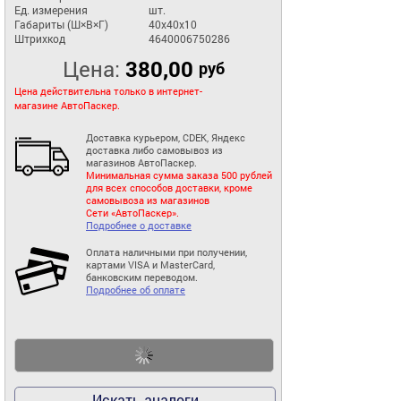
Ед. измерения
шт.
Габариты (Ш×В×Г)
40x40x10
Штрихкод
4640006750286
Цена:
380,00
руб
Цена действительна только в интернет-
магазине АвтоПаскер.
Доставка курьером, CDEK, Яндекс
доставка либо самовывоз из
магазинов АвтоПаскер.
Минимальная сумма заказа 500 рублей
для всех способов доставки, кроме
самовывоза из магазинов
Сети «АвтоПаскер».
Подробнее о доставке
Оплата наличными при получении,
картами VISA и MasterCard,
банковским переводом.
Подробнее об оплате
Искать аналоги