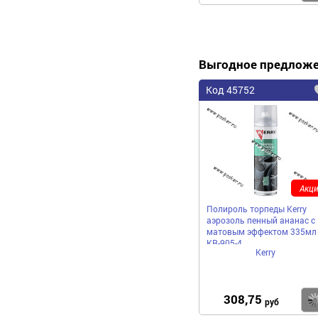
Выгодное предлож
Код 45752
Акци
Полироль торпеды Kerry
аэрозоль пенный ананас с
матовым эффектом 335мл
KR-905-4
Kerry
308,75
руб