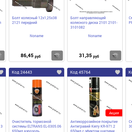
Болт колесный 12х1,25х38
Болт направляющей
С
л
2121 передний
колесного диска 2101 2101-
P
3101082
Noname
Noname
86,45
31,35
Купить
Купить
Ку
руб
руб
Код 24443
Код 45764
К
Акция
Очиститель тормозной
Антикоррозийное покрытие
С
13
системы ELTRANS EL-0305.06
Антигравий Kerry KR-971.2
3
650мл аэрозоль
650мл с эфектом шагрени