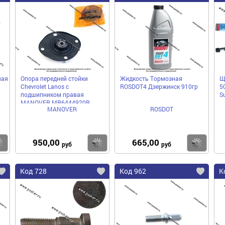
ная
Опора передней стойки
Жидкость Тормозная
Щ
Chevrolet Lanos с
ROSDOT4 Дзержинск 910гр
5
подшипником правая
S
MANOVER MR6444920R
MANOVER
ROSDOT
950,00
665,00
Купить
Купить
Ку
руб
руб
Код 728
Код 962
К