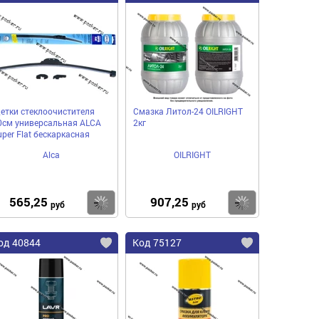
етки стеклоочистителя
Смазка Литол-24 ОILRIGHT
0см универсальная ALCA
2кг
uper Flat бескаркасная
Alca
OILRIGHT
565,25
907,25
пить
Купить
Купить
руб
руб
од 40844
Код 75127