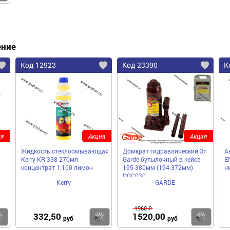
ение
Код 12923
Код 23390
К
я
Акция
Акция
Жидкость стеклоомывающая
Домкрат гидравлический 3т
А
Kerry KR-338 270мл
Garde бутылочный в кейсе
E
концентрат 1:100 лимон
195-380мм (194-372мм)
н
DGC030
Kerry
GARDE
1960 ₽
332,50
1520,00
Купить
Купить
Ку
руб
руб