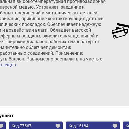
альная высокотемпературная противозадирная 
ерсной медью. Устраняет  заедание и 
бовых соединений и металлических деталей. 
ривание, прикипание контактирующих деталей 
ллических прокладок. Обеспечивает надежную 
 и воздействия влаги. Обладает высокой 
сферным осадкам, окислителям, щелочной и 
ет широкий диапазон рабочих температур: от 
Значительно облегчает демонтаж 
работанных соединений. Применение: 
уть баллон. Равномерно распылить на чистые 
Добавить в корзину
ть еще >
купают
Код 77567
Код 15184
К