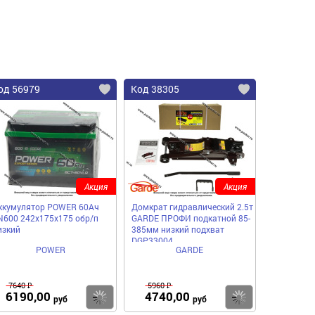
од 56979
Код 38305
Акция
Акция
ккумулятор POWER 60Ач
Домкрат гидравлический 2.5т
N600 242х175х175 обр/п
GARDE ПРОФИ подкатной 85-
изкий
385мм низкий подхват
DGP33004
POWER
GARDE
7640 ₽
5960 ₽
6190,00
4740,00
пить
Купить
Купить
руб
руб