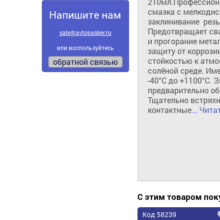
210мл.Профессион
смазка с мелкодисп
Напишите нам
заклинивание  резь
Предотвращает сва
sale@avtopasker.ru
и прогорание мета
или воспользуйтесь
защиту от коррозии
стойкостью к атмо
обратной связью
солёной среде. Име
-40°C до +1100°C. 
предварительно об
Тщательно встряхн
контактные
... Чита
С этим товаром по
Код 58239