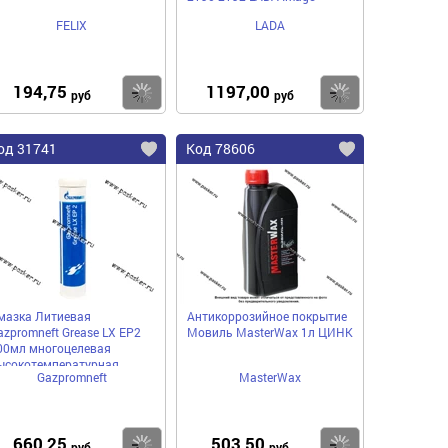
FELIX
LADA
194,75
1197,00
пить
Купить
Купить
руб
руб
од 31741
Код 78606
мазка Литиевая
Антикоррозийное покрытие
azpromneft Grease LX EP2
Мовиль MasterWax 1л ЦИНК
00мл многоцелевая
ысокотемпературная
Gazpromneft
MasterWax
660,25
503,50
пить
Купить
Купить
руб
руб