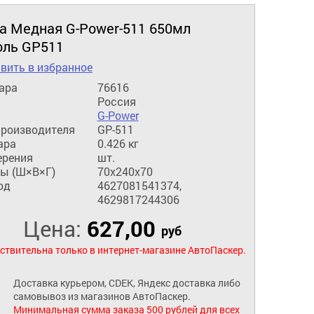
а Медная G-Power-511 650мл
оль GP511
вить в избранное
ара
76616
Россия
G-Power
производителя
GP-511
ара
0.426 кг
ерения
шт.
ы (Ш×В×Г)
70x240x70
од
4627081541374,
4629817244306
Цена:
627,00
руб
ствительна только в интернет-магазине АвтоПаскер.
Доставка курьером, CDEK, Яндекс доставка либо
самовывоз из магазинов АвтоПаскер.
Минимальная сумма заказа 500 рублей для всех