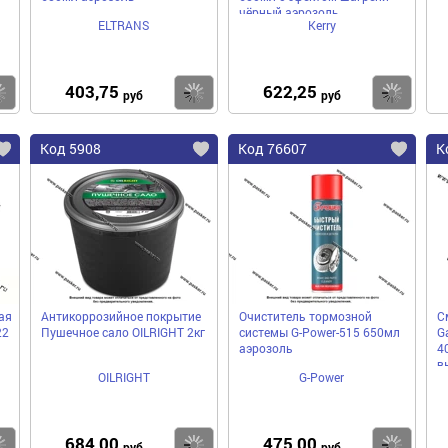
чёрный аэрозоль
ELTRANS
Kerry
403,75
622,25
Купить
Купить
Ку
руб
руб
Код 5908
Код 76607
К
ая
Антикоррозийное покрытие
Очиститель тормозной
С
22
Пушечное сало OILRIGHT 2кг
системы G-Power-515 650мл
G
аэрозоль
4
в
OILRIGHT
G-Power
684,00
475,00
Купить
Купить
Ку
руб
руб