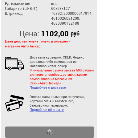
Ед. измерения
шт.
Габариты (Ш×В×Г)
60x58x127
Штрихкод
76892, 2000000017914,
4610026021208,
4680390182188
Цена:
1102,00
руб
Цена действительна только в интернет-
магазине АвтоПаскер.
Доставка курьером, CDEK, Яндекс
доставка либо самовывоз из
магазинов АвтоПаскер.
Минимальная сумма заказа 500 рублей
для всех способов доставки, кроме
самовывоза из магазинов
Сети «АвтоПаскер».
Подробнее о доставке
Оплата наличными при получении,
картами VISA и MasterCard,
банковским переводом.
Подробнее об оплате