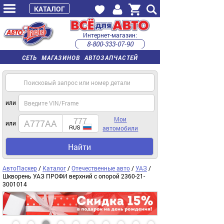
КАТАЛОГ
Интернет-магазин:
8-800-333-07-90
часы работы с 9:00 до 22:00 (пн-пт)
СЕТЬ МАГАЗИНОВ АВТОЗАПЧАСТЕЙ
или
Мои
или
автомобили
Найти
АвтоПаскер
/
Каталог
/
Отечественные авто
/
УАЗ
/
Шкворень УАЗ ПРОФИ верхний с опорой 2360-21-
3001014