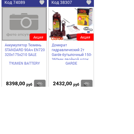
Код 74089
Код 38307
Акция
Акция
Аккумулятор Тюмень
Домкрат
STANDARD 90Ач EN720
гидравлический 2т
320х175х210 SALE
Garde бутылочный 150-
360мм двойной шток
TYUMEN BATTERY
GARDE
DGB02002
8398,00
2432,00
Купить
Купить
руб
руб
Код 1085
Акция