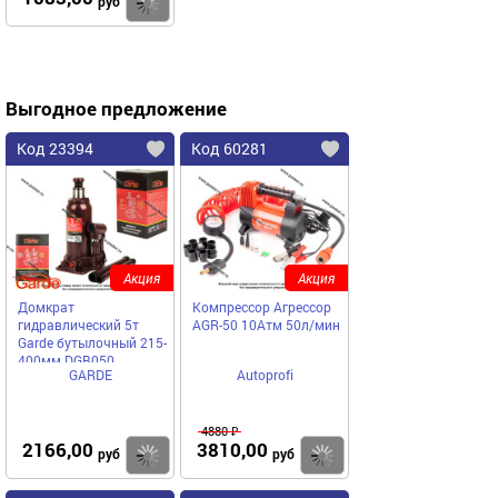
Купить
руб
Выгодное предложение
Код 23394
Код 60281
Акция
Акция
Домкрат
Компрессор Агрессор
гидравлический 5т
AGR-50 10Атм 50л/мин
Garde бутылочный 215-
400мм DGB050
GARDE
Autoprofi
4880 ₽
2166,00
3810,00
Купить
Купить
руб
руб