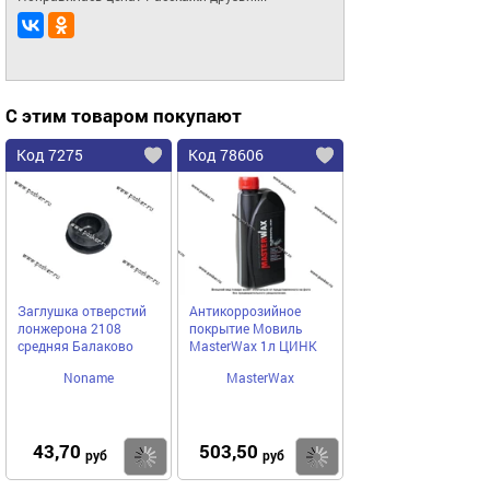
С этим товаром покупают
Код 7275
Код 78606
Заглушка отверстий
Антикоррозийное
лонжерона 2108
покрытие Мовиль
средняя Балаково
MasterWax 1л ЦИНК
Noname
MasterWax
43,70
503,50
Купить
Купить
руб
руб