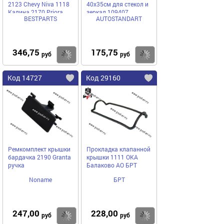
2123 Chevy Niva 1118
40х35см для стекол и
Калина 2170 Priora
зеркал 109407
BESTPARTS
AUTOSTANDART
BESTPARTS BPFF-5502
346,75
175,75
Купить
Купить
руб
руб
Код 14727
Код 29160
Ремкомплект крышки
Прокладка клапанной
бардачка 2190 Granta
крышки 1111 ОКА
ручка
Балаково АО БРТ
Noname
БРТ
247,00
228,00
Купить
Купить
руб
руб