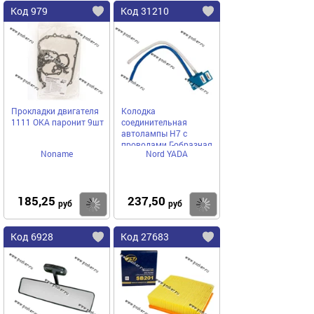
Код 979
Код 31210
Прокладки двигателя
Колодка
1111 ОКА паронит 9шт
соединительная
автолампы H7 с
проводами Г-образная
Noname
Nord YADA
керамика Nord YADA
185,25
237,50
Купить
Купить
руб
руб
Код 6928
Код 27683