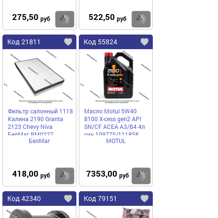
275,50
522,50
Купить
Купить
руб
руб
Код 21811
Код 55824
Фильтр салонный 1118
Масло Motul 5W40
Калина 2190 Granta
8100 X-cess gen2 API
2123 Chevy Niva
SN/CF ACEA A3/B4 4л
БелМаг BM0227
син 109775/111858
БелМаг
MOTUL
418,00
7353,00
Купить
Купить
руб
руб
Код 42340
Код 79151