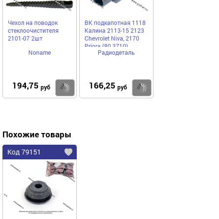
Чехол на поводок
ВК подкапотная 1118
стеклоочистителя
Калина 2113-15 2123
2101-07 2шт
Chevrolet Niva, 2170
Priora (80.3710)
Noname
Радиодеталь
194,75
166,25
Купить
Купить
руб
руб
Похожие товары
Код 79151