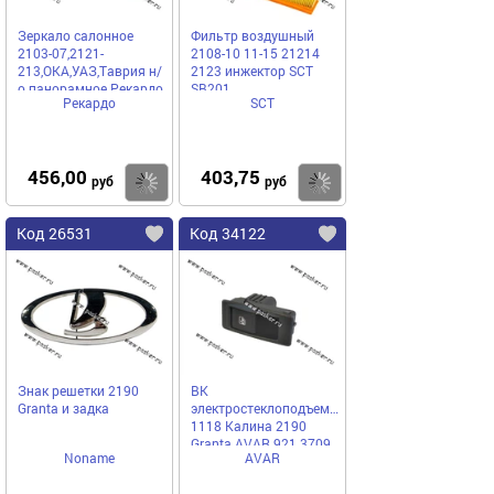
Зеркало салонное
Фильтр воздушный
2103-07,2121-
2108-10 11-15 21214
213,ОКА,УАЗ,Таврия н/
2123 инжектор SCT
о панорамное Рекардо
SB201
Рекардо
SCT
456,00
403,75
Купить
Купить
руб
руб
Код 26531
Код 34122
Знак решетки 2190
ВК
Granta и задка
электростеклоподъемников
1118 Калина 2190
Granta AVAR 921.3709
Noname
AVAR