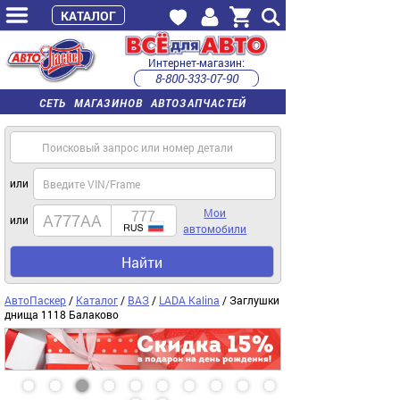
КАТАЛОГ
Интернет-магазин:
8-800-333-07-90
часы работы с 9:00 до 22:00 (пн-пт)
СЕТЬ МАГАЗИНОВ АВТОЗАПЧАСТЕЙ
или
Мои
или
автомобили
Найти
АвтоПаскер
/
Каталог
/
ВАЗ
/
LADA Kalina
/ Заглушки
днища 1118 Балаково