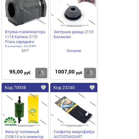
Втулка стабилизатора
Заглушки днища 2110
1118 Калина 2170
Балаково
Priora переднего
Балаково АО БРТ
БРТ
Noname
95,00
1007,00
Купить
Купить
руб
руб
Код 70938
Код 23240
Фильтр топливный
Салфетка микрофибра
2108-10 н/о инжектор
AUTOSTANDART