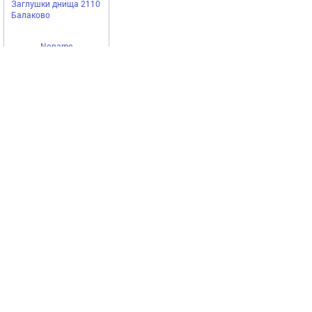
Заглушки днища 2110
Балаково
Noname
1007,00
Купить
руб
Выгодное предложение
Код 14283
Код 14425
Акция
Акция
Масло ZIC 5W40 TOP
Очиститель салона
API SP ACEA A3/B4 4л
Kerry аэрозоль пенный
син 162682
335мл KR-975