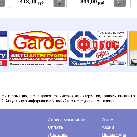
418,00
399,00
Купить
Купить
Ку
руб
руб
те информация, касающаяся технических характеристик, наличия, внешнего 
ой. Актуальную информацию уточняйте у менеджеров магазинов.
Доставка транспортными компаниями
Адреса магазинов
О нас
Оплата
Акции
Доставка
Промокоды