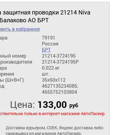
а защитная проводки 21214 Niva
 Балаково АО БРТ
вить в избранное
ара
79191
Россия
БРТ
жный номер
21214-3724195
производителя
21214-3724195Р
ара
0.022 кг
ерения
шт.
ы (Ш×В×Г)
35x50x112
од
4627135234085,
4655752103804
Цена:
133,00
руб
ствительна только в интернет-магазине АвтоПаскер.
Доставка курьером, CDEK, Яндекс доставка либо
самовывоз из магазинов АвтоПаскер.