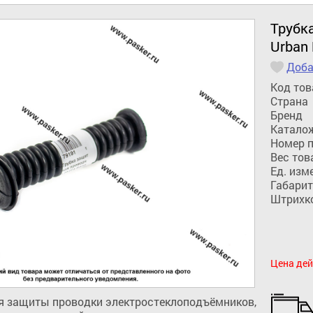
Трубк
Urban
Доба
Код тов
Страна
Бренд
Катало
Номер 
Вес тов
Ед. изм
Габарит
Штрихк
Цена дей
 защиты проводки электростеклоподъёмников, 