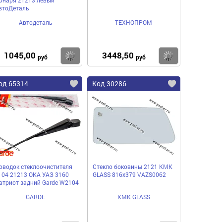
втоДеталь
Автодеталь
ТЕХНОПРОМ
1045,00
3448,50
пить
Купить
Купить
руб
руб
од 65314
Код 30286
оводок стеклоочистителя
Стекло боковины 2121 КМК
104 21213 ОКА УАЗ 3160
GLASS 816х379 VAZS0062
атриот задний Garde W2104
GARDE
КМК GLASS