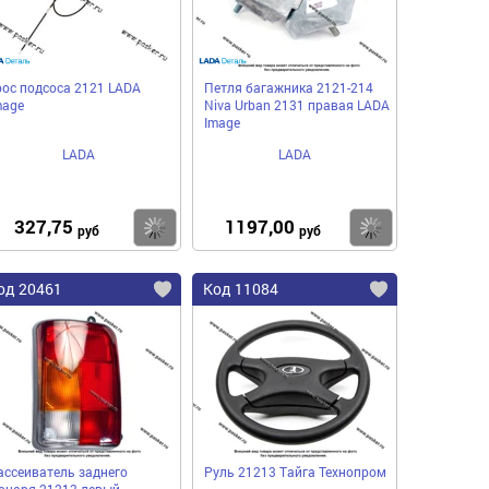
рос подсоса 2121 LADA
Петля багажника 2121-214
mage
Niva Urban 2131 правая LADA
Image
LADA
LADA
327,75
1197,00
пить
Купить
Купить
руб
руб
од 20461
Код 11084
ассеиватель заднего
Руль 21213 Тайга Технопром
онаря 21213 левый