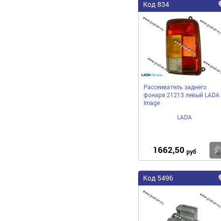
Код 834
Рассеиватель заднего
фонаря 21213 левый LADA
Image
LADA
1662,50
руб
Код 5496