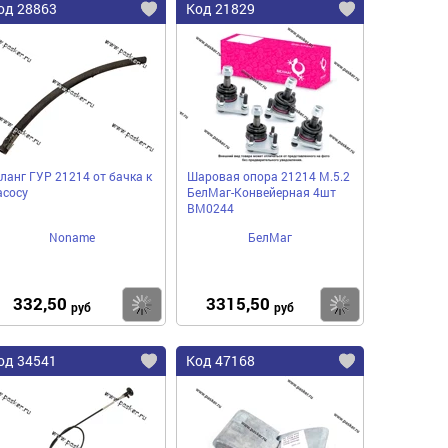
од 28863
Код 21829
ланг ГУР 21214 от бачка к
Шаровая опора 21214 М.5.2
асосу
БелМаг-Конвейерная 4шт
BM0244
Noname
БелМаг
332,50
3315,50
пить
Купить
Купить
руб
руб
од 34541
Код 47168