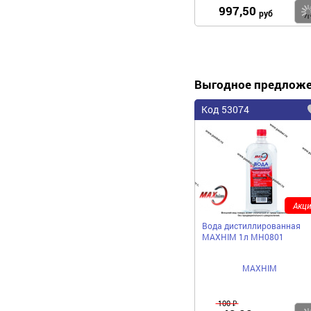
997,50
руб
Выгодное предлож
Код 53074
Акци
Вода дистиллированная
MAXHIM 1л MH0801
MAXHIM
100 ₽