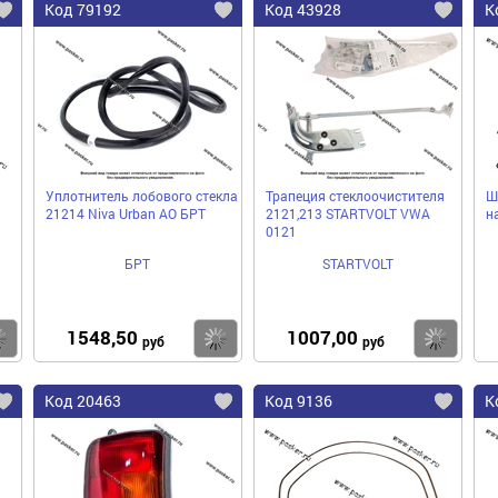
Код 79192
Код 43928
К
Уплотнитель лобового стекла
Трапеция стеклоочистителя
Ш
21214 Niva Urban АО БРТ
2121,213 STARTVOLT VWA
н
0121
БРТ
STARTVOLT
1548,50
1007,00
Купить
Купить
Ку
руб
руб
Код 20463
Код 9136
К