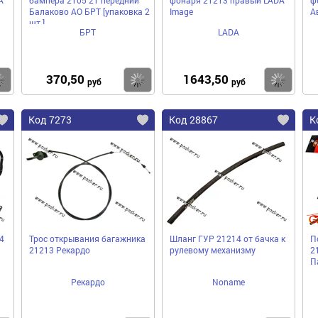
Балаково АО БРТ [упаковка 2
Image
А
шт.]
БРТ
LADA
370,50
1643,50
Купить
Купить
Ку
руб
руб
Код 7273
Код 28867
К
4
Трос открывания багажника
Шланг ГУР 21214 от бачка к
П
21213 Рекардо
рулевому механизму
2
П
Рекардо
Noname