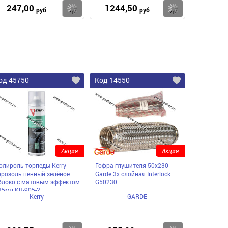
247,00
1244,50
пить
Купить
Купить
руб
руб
од 45750
Код 14550
Акция
Акция
олироль торпеды Kerry
Гофра глушителя 50x230
эрозоль пенный зелёное
Garde 3х слойная Interloсk
блоко с матовым эффектом
G50230
35мл KR-905-2
Kerry
GARDE