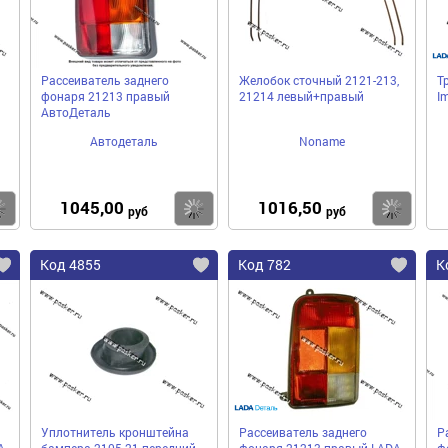
Рассеиватель заднего
Желобок сточный 2121-213,
Т
фонаря 21213 правый
21214 левый+правый
I
АвтоДеталь
Автодеталь
Noname
1045,00
1016,50
Купить
Купить
Ку
руб
руб
Код 4855
Код 782
К
Уплотнитель кронштейна
Рассеиватель заднего
Р
A
бампера 2105 21 передний
фонаря 21213 правый LADA
ф