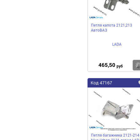
Петля капота 2121,213
АвтоВАЗ
LADA
465,50
руб
Код 47167
Петля багажника 2121-214
Niva Urban 2131 левая LAD