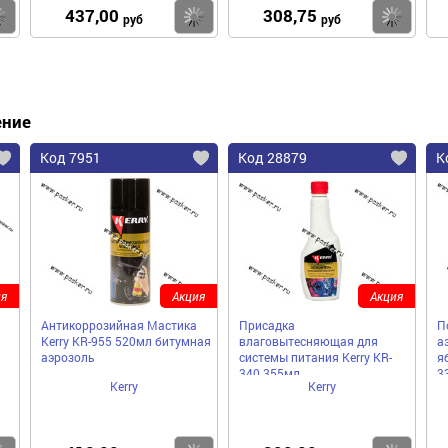
437,00
308,75
Купить
Купить
Ку
руб
руб
ение
Код 7951
Код 28879
К
я
Акция
Акция
Антикоррозийная Мастика
Присадка
П
Kerry KR-955 520мл битумная
влаговытесняющая для
а
аэрозоль
системы питания Kerry KR-
я
340 355мл
3
Kerry
Kerry