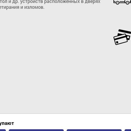
ол и др. устройств расположенных в дверях 
етирания и изломов.
Добавить в корзину
купают