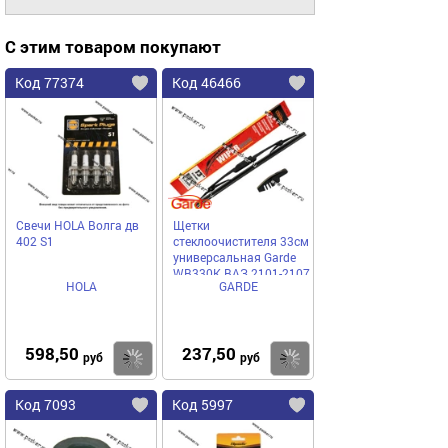
С этим товаром покупают
Код 77374
Код 46466
Свечи HOLA Волга дв
Щетки
402 S1
стеклоочистителя 33см
универсальная Garde
WB330K ВАЗ 2101-2107
HOLA
GARDE
598,50
237,50
Купить
Купить
руб
руб
Код 7093
Код 5997