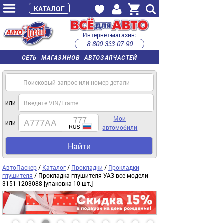
КАТАЛОГ
Интернет-магазин:
8-800-333-07-90
часы работы с 9:00 до 22:00 (пн-пт)
СЕТЬ МАГАЗИНОВ АВТОЗАПЧАСТЕЙ
или
Мои
или
автомобили
Найти
АвтоПаскер
/
Каталог
/
Прокладки
/
Прокладки
глушителя
/ Прокладка глушителя УАЗ все модели
3151-1203088 [упаковка 10 шт.]