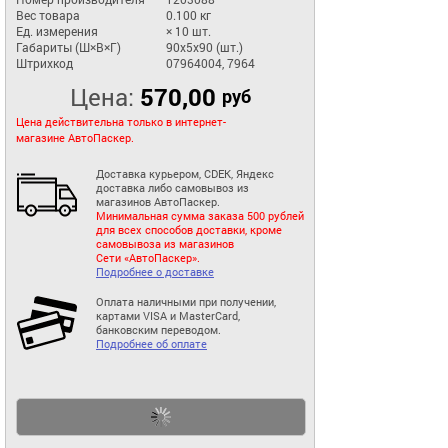
Вес товара
0.100 кг
Ед. измерения
× 10 шт.
Габариты (Ш×В×Г)
90x5x90 (шт.)
Штрихкод
07964004, 7964
Цена:
570,00
руб
Цена действительна только в интернет-
магазине АвтоПаскер.
Доставка курьером, CDEK, Яндекс
доставка либо самовывоз из
магазинов АвтоПаскер.
Минимальная сумма заказа 500 рублей
для всех способов доставки, кроме
самовывоза из магазинов
Сети «АвтоПаскер».
Подробнее о доставке
Оплата наличными при получении,
картами VISA и MasterCard,
банковским переводом.
Подробнее об оплате