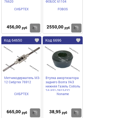
76620
ФОБОС 61104
СИБРТЕХ
FOBOS
456,00
2550,00
Купить
Купить
руб
руб
Код 64650
Код 6696
Метчикодержатель М3-
Втулка амортизатора
12 Сибртех 76912
заднего Волга УАЗ
нижняя Газель Соболь
24/451-2915432
СИБРТЕХ
Noname
665,00
38,95
Купить
Купить
руб
руб