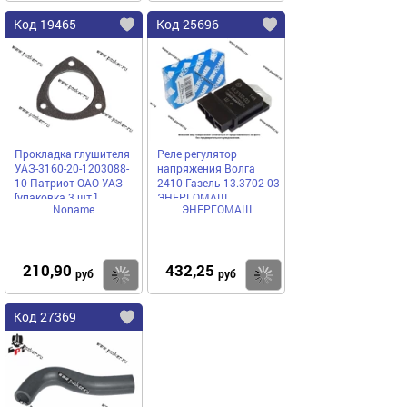
Код 19465
Код 25696
Прокладка глушителя
Реле регулятор
УАЗ-3160-20-1203088-
напряжения Волга
10 Патриот ОАО УАЗ
2410 Газель 13.3702-03
[упаковка 3 шт.]
ЭНЕРГОМАШ
Noname
ЭНЕРГОМАШ
210,90
432,25
Купить
Купить
руб
руб
Код 27369