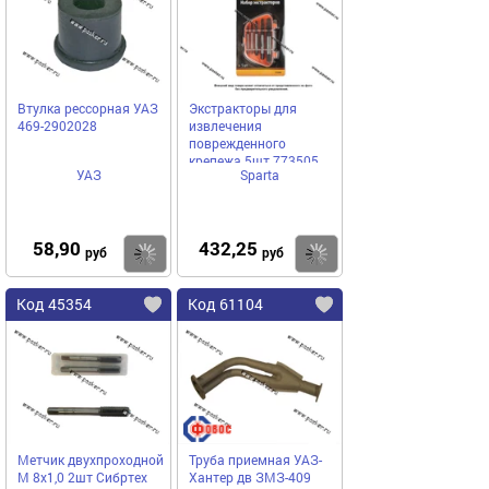
Втулка рессорная УАЗ
Экстракторы для
469-2902028
извлечения
поврежденного
крепежа 5шт 773505
УАЗ
Sparta
58,90
432,25
Купить
Купить
руб
руб
Код 45354
Код 61104
Метчик двухпроходной
Труба приемная УАЗ-
М 8х1,0 2шт Сибртех
Хантер дв ЗМЗ-409