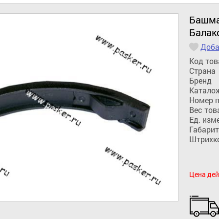
Башма
Балак
Доба
Код тов
Страна
Бренд
Катало
Номер 
Вес тов
Ед. изм
Габарит
Штрихк
Цена дей