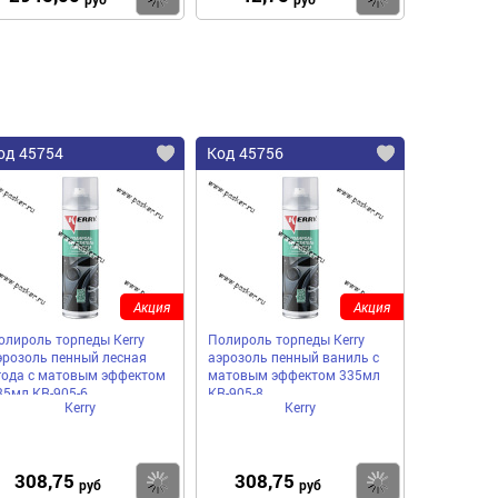
од 45754
Код 45756
Акция
Акция
олироль торпеды Kerry
Полироль торпеды Kerry
эрозоль пенный лесная
аэрозоль пенный ваниль с
года с матовым эффектом
матовым эффектом 335мл
35мл KR-905-6
KR-905-8
Kerry
Kerry
308,75
308,75
пить
Купить
Купить
руб
руб