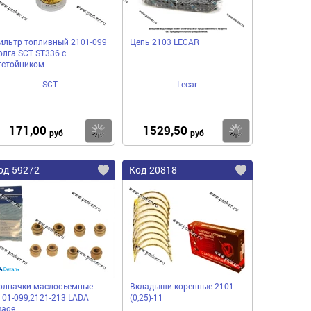
ильтр топливный 2101-099
Цепь 2103 LECAR
олга SCT ST336 с
тстойником
SCT
Lecar
171,00
1529,50
пить
Купить
Купить
руб
руб
од 59272
Код 20818
олпачки маслосъемные
Вкладыши коренные 2101
101-099,2121-213 LADA
(0,25)-11
mage