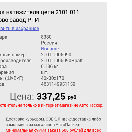
к натяжителя цепи 2101 011
ово завод РТИ
вить в избранное
ара
8380
Россия
Noname
жный номер
2101-1006090
производителя
2101-1006090Rpalt
ара
0.186 кг
ерения
шт.
ы (Ш×В×Г)
40x30x170
од
4631149951159
Цена:
337,25
руб
ствительна только в интернет-магазине АвтоПаскер.
Доставка курьером, CDEK, Яндекс доставка либо
самовывоз из магазинов АвтоПаскер.
Минимальная сумма заказа 500 рублей для всех