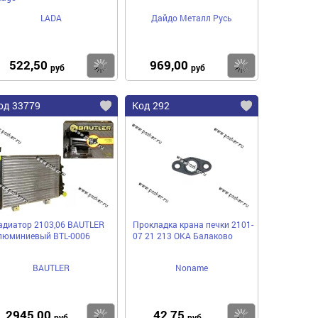
LADA
Дайдо Металл Русь
522,50
969,00
пить
Купить
Купить
руб
руб
од 33779
Код 292
адиатор 2103,06 BAUTLER
Прокладка крана печки 2101-
люминиевый BTL-0006
07 21 213 ОКА Балаково
BAUTLER
Noname
2945,00
42,75
пить
Купить
Купить
руб
руб