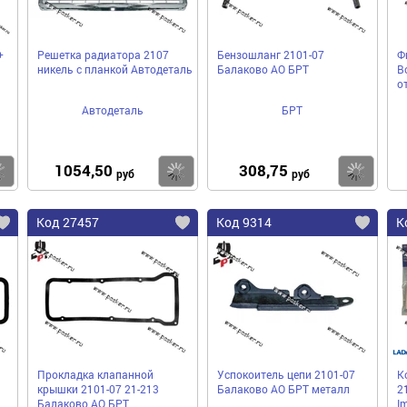
+
Решетка радиатора 2107
Бензошланг 2101-07
Ф
никель с планкой Автодеталь
Балаково АО БРТ
В
о
Автодеталь
БРТ
1054,50
308,75
Купить
Купить
Ку
руб
руб
Код 27457
Код 9314
К
Прокладка клапанной
Успокоитель цепи 2101-07
К
крышки 2101-07 21-213
Балаково АО БРТ металл
2
Балаково АО БРТ
I