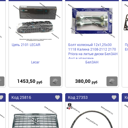
Цепь 2101 LECAR
Болт колесный 12х1,25х30
П
1118 Калина 2108-2112 2170
Е
Priora на литые диски БелЗАН
4шт в упаковке
Lecar
БелЗАН
1453,50
380,00
Купить
Купить
Ку
руб
руб
Код 25816
Код 27353
К