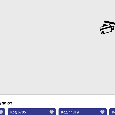
Добавить в корзину
купают
Код 6785
Код 44019
К