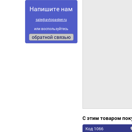
Напишите нам
sale@avtopasker.ru
или воспользуйтесь
обратной связью
С этим товаром по
Код 1066