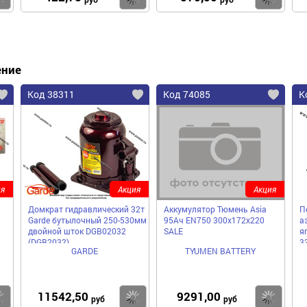
ение
Код 38311
Код 74085
К
я
Акция
Акция
Домкрат гидравлический 32т
Аккумулятор Тюмень Asia
П
Garde бутылочный 250-530мм
95Ач EN750 300х172х220
а
двойной шток DGB02032
SALE
я
(DGB2032)
3
GARDE
TYUMEN BATTERY
11542,50
9291,00
Купить
Купить
Ку
руб
руб