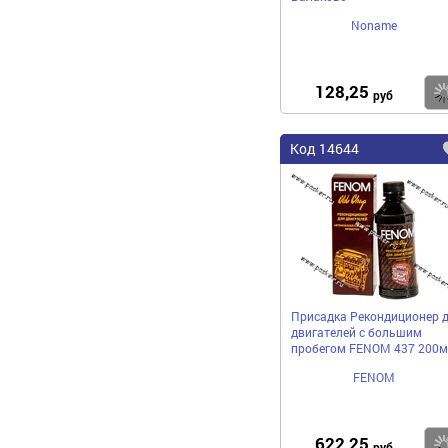
Noname
128,25
руб
Код 14644
Присадка Рекондиционер 
двигателей с большим
пробегом FENOM 437 200м
FENOM
622,25
руб