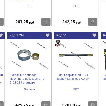
БРТ
БРТ
261,25
242,25
Купить
Купить
Ку
руб
руб
Код 1734
Код 51
К
для
Вкладыши привода
Шланг тормозной 2101
Р
масляного насоса 2101-07
задний Балаково АО БРТ
а
л
2121-213 стандарт
Noname
БРТ
422,75
570,00
Купить
Купить
Ку
руб
руб