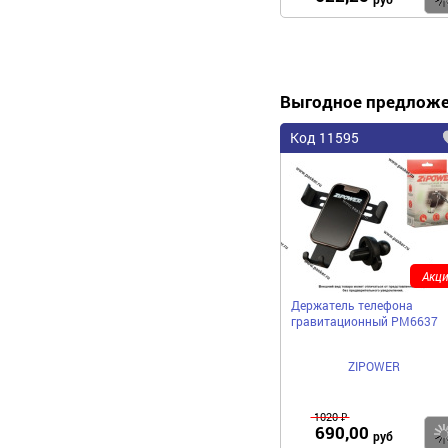
Выгодное предлож
Код 11595
Акци
Держатель телефона
гравитационный PM6637
ZIPOWER
1020 ₽
690,00
руб