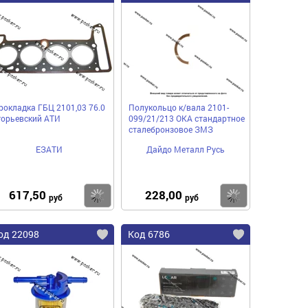
рокладка ГБЦ 2101,03 76.0
Полукольцо к/вала 2101-
горьевский АТИ
099/21/213 ОКА стандартное
сталебронзовое ЗМЗ
ЕЗАТИ
Дайдо Металл Русь
617,50
228,00
пить
Купить
Купить
руб
руб
од 22098
Код 6786