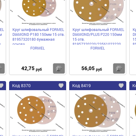
EL
Круг шлифовальный FORMEL
Круг шлифовальный FORMEL
К
м
DIAMOND P180 150мм 15 отв.
DIAMOND/PLUS P220 150мм
D
81957320180 бумажная
15 отв.
1
0
основа
81957320220/23561023220
8
FORMEL
FORMEL
бумажная основа
б
42,75
56,05
Купить
Купить
Ку
руб
руб
Код 8370
Код 8419
К