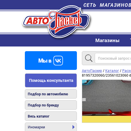
СЕТЬ МАГАЗИНО
Магазины
АвтоПаскер
/
Каталог
/
Расх
81957320060/23561023060 
Помощь консультанта
Подбор по автомобилю
Подбор по бренду
Весь каталог
Иномарки