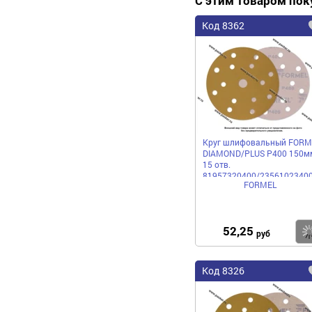
С этим товаром по
Код 8362
Круг шлифовальный FORM
DIAMOND/PLUS P400 150м
15 отв.
81957320400/2356102340
FORMEL
бумажная основа
52,25
руб
Код 8326