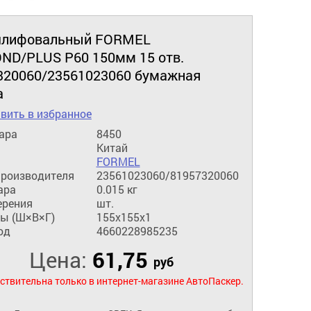
шлифовальный FORMEL
ND/PLUS P60 150мм 15 отв.
320060/23561023060 бумажная
а
вить в избранное
ара
8450
Китай
FORMEL
производителя
23561023060/81957320060
ара
0.015 кг
ерения
шт.
ы (Ш×В×Г)
155x155x1
од
4660228985235
Цена:
61,75
руб
ствительна только в интернет-магазине АвтоПаскер.