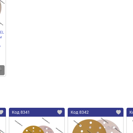
EL
м
0
Купить
Код 8341
Код 8342
К