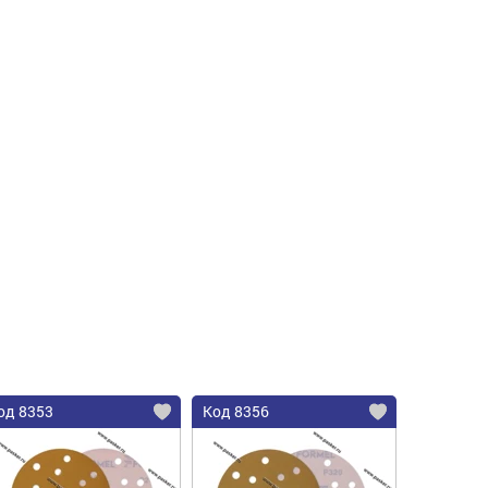
од 8353
Код 8356