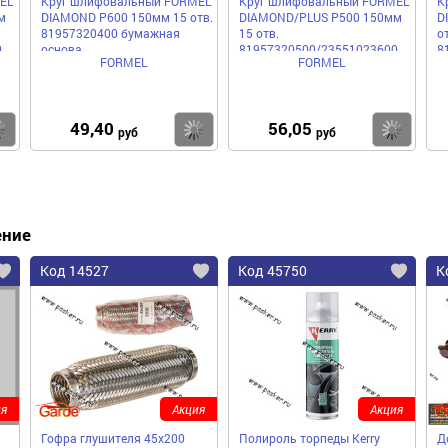
EL
Круг шлифовальный FORMEL
Круг шлифовальный FORMEL
К
м
DIAMOND P600 150мм 15 отв.
DIAMOND/PLUS P500 150мм
D
81957320400 бумажная
15 отв.
от
0
основа
81957320500/23551023600
8
FORMEL
FORMEL
бумажная основа
б
49,40
56,05
Купить
Купить
Ку
руб
руб
ение
Код 14527
Код 45750
К
я
Акция
Акция
Гофра глушителя 45x200
Полироль торпеды Kerry
Д