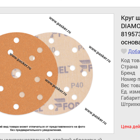
Круг 
DIAMO
81957
основ
Доба
Код тов
Страна
Бренд
Номер 
Вес тов
Ед. изм
Габарит
Штрихк
Цена дей
ысококачественный, стойкий абразивный 