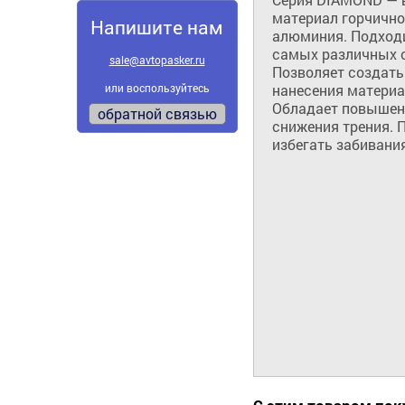
материал горчичног
Напишите нам
алюминия. Подходи
самых различных о
sale@avtopasker.ru
Позволяет создать
или воспользуйтесь
нанесения материа
Обладает повышенн
обратной связью
снижения трения. 
избегать забивани