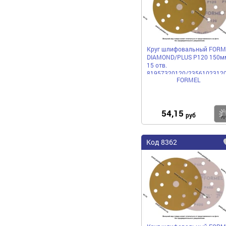
Круг шлифовальный FORM
DIAMOND/PLUS P120 150м
15 отв.
81957320120/2356102312
FORMEL
бумажная основа
54,15
руб
Код 8362