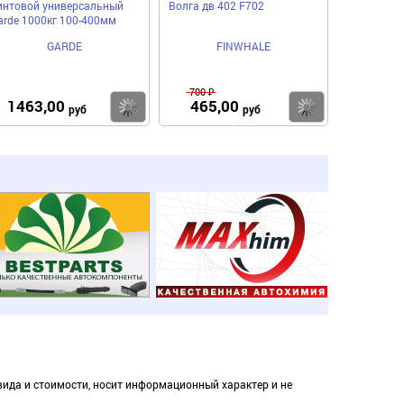
интовой универсальный
Волга дв 402 F702
arde 1000кг 100-400мм
GARDE
FINWHALE
700 ₽
1463,00
465,00
пить
Купить
Купить
руб
руб
вида и стоимости, носит информационный характер и не