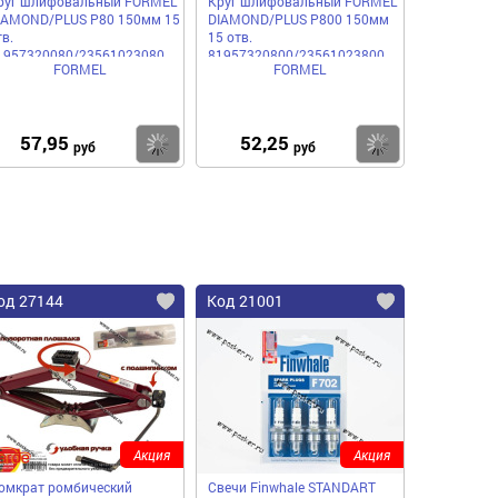
руг шлифовальный FORMEL
Круг шлифовальный FORMEL
IAMOND/PLUS P80 150мм 15
DIAMOND/PLUS P800 150мм
в.
15 отв.
1957320080/23561023080
81957320800/23561023800
FORMEL
FORMEL
умажная основа
бумажная основа
57,95
52,25
пить
Купить
Купить
руб
руб
од 27144
Код 21001
Акция
Акция
омкрат ромбический
Свечи Finwhale STANDART