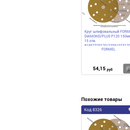
Круг шлифовальный FORM
DIAMOND/PLUS P120 150м
15 отв.
81957320120/2356102312
FORMEL
бумажная основа
54,15
руб
Похожие товары
Код 8326