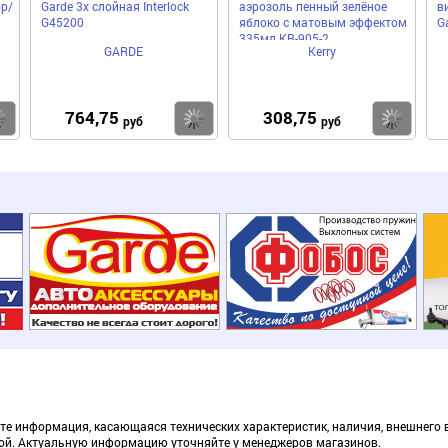
р/
Garde 3х слойная Interloсk
аэрозоль пенный зелёное
в
G45200
яблоко с матовым эффектом
G
335мл KR-905-2
GARDE
Kerry
764,75
308,75
Купить
Купить
Ку
руб
руб
те информация, касающаяся технических характеристик, наличия, внешнего 
ой. Актуальную информацию уточняйте у менеджеров магазинов.