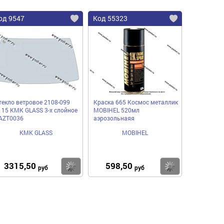
од 9547
Код 55323
текло ветровое 2108-099
Краска 665 Космос металлик
115 КМК GLASS 3-х слойное
MOBIHEL 520мл
AZT0036
аэрозольнаяя
КМК GLASS
MOBIHEL
3315,50
598,50
пить
Купить
Купить
руб
руб