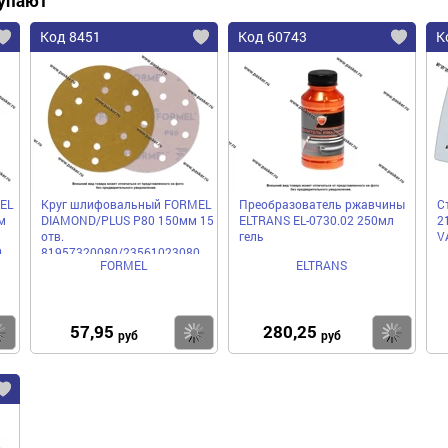
купают
Код 8451
Код 60743
К
EL
Круг шлифовальный FORMEL
Преобразователь ржавчины
С
м
DIAMOND/PLUS P80 150мм 15
ELTRANS EL-0730.02 250мл
2
отв.
гель
V
0
81957320080/23561023080
FORMEL
ELTRANS
бумажная основа
57,95
280,25
Купить
Купить
Ку
руб
руб