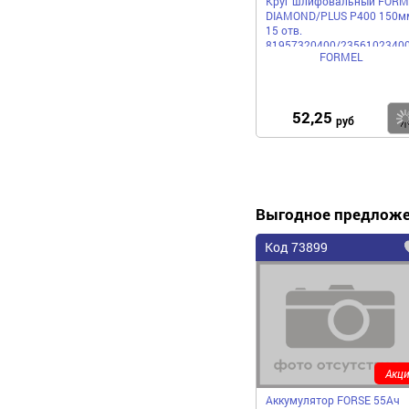
Круг шлифовальный FORM
DIAMOND/PLUS P400 150м
15 отв.
81957320400/2356102340
FORMEL
бумажная основа
52,25
руб
Выгодное предлож
Код 73899
Акци
Аккумулятор FORSE 55Ач