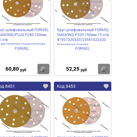
руг шлифовальный FORMEL
Круг шлифовальный FORMEL
IAMOND/PLUS P240 150мм
DIAMOND P320 150мм 15 отв.
5 отв
81957320320/23561023320
1957320240/23561023240
бумажная основа
FORMEL
FORMEL
умажная основа
60,80
52,25
пить
Купить
Купить
руб
руб
од 8451
Код 8453