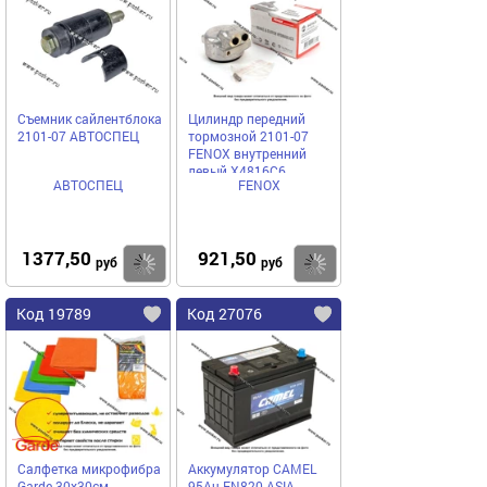
Съемник сайлентблока
Цилиндр передний
2101-07 АВТОСПЕЦ
тормозной 2101-07
FENOX внутренний
левый X4816C6
АВТОСПЕЦ
FENOX
1377,50
921,50
Купить
Купить
руб
руб
Код 19789
Код 27076
Салфетка микрофибра
Аккумулятор CAMEL
Garde 30х30см
95Ач EN820 ASIA