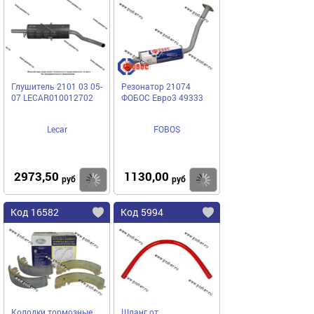
Глушитель 2101 03 05-
Резонатор 21074
07 LECAR010012702
ФОБОС Евро3 49333
Lecar
FOBOS
2973,50
1130,00
Купить
Купить
руб
руб
Код 16582
Код 5994
Колодки тормозные
Шланг от