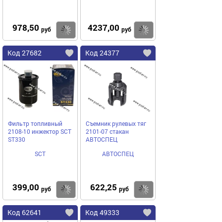
978,50
4237,00
Купить
Купить
руб
руб
Код 27682
Код 24377
Фильтр топливный
Съемник рулевых тяг
2108-10 инжектор SCT
2101-07 стакан
ST330
АВТОСПЕЦ
SCT
АВТОСПЕЦ
399,00
622,25
Купить
Купить
руб
руб
Код 62641
Код 49333