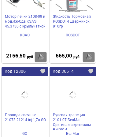
Мотор печки 2108-09 и
Жидкость Тормозная
мод,Иж-Ода КЗАЭ
ROSDOT4 Дзержинск
45.3730 с крыльчаткой
910гр
КЗАЭ
ROSDOT
2156,50
665,00
Купить
Купить
руб
руб
Код 12806
Код 36514
Провода свечные
Рулевая трапеция
21073 21214 inj 1,7л GO
2101-07 БелМаг
Оригинал с крепежом
BM0514
GO
БелМаг