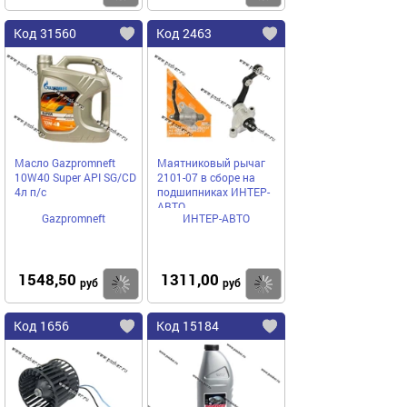
Код 31560
Код 2463
Масло Gazpromneft
Маятниковый рычаг
10W40 Super API SG/CD
2101-07 в сборе на
4л п/с
подшипниках ИНТЕР-
АВТО
Gazpromneft
ИНТЕР-АВТО
1548,50
1311,00
Купить
Купить
руб
руб
Код 1656
Код 15184