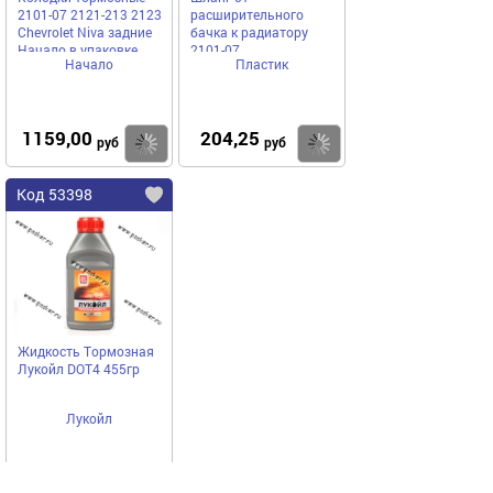
2101-07 2121-213 2123
расширительного
Chevrolet Niva задние
бачка к радиатору
Начало в упаковке
2101-07
Начало
Пластик
1159,00
204,25
Купить
Купить
руб
руб
Код 53398
Жидкость Тормозная
Лукойл DOT4 455гр
Лукойл
332,50