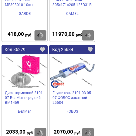
MF303010 10шт
305x171x205 125D31R
GARDE
CAMEL
418,00
11970,00
Купить
Купить
руб
руб
Код 36279
Код 25684
Диск тормозной 2101-
Глушитель 2101 03 05-
07 БелМаг передний
07 ФОБОС закатной
BM1459
25684
БелМаг
FOBOS
2033,00
2070,00
Купить
Купить
руб
руб