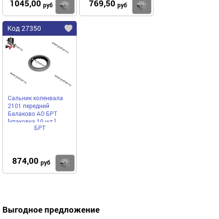
1045,00
769,50
Купить
Купить
руб
руб
Код 27350
Сальник коленвала
2101 передний
Балаково АО БРТ
[упаковка 10 шт.]
БРТ
874,00
Купить
руб
Выгодное предложение