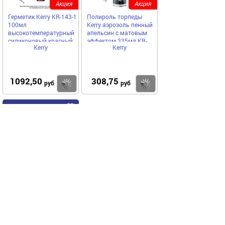
Акция
Акция
Герметик Kerry KR-143-1
Полироль торпеды
100мл
Kerry аэрозоль пенный
высокотемпературный
апельсин с матовым
силиконовый красный
эффектом 335мл KR-
Kerry
Kerry
RTV с автоподачей
905-3
1092,50
308,75
Купить
Купить
руб
руб
Код 6771
Акция
Клей для вклейки
стекол RENZ герметик
1час 310мл
PuStar