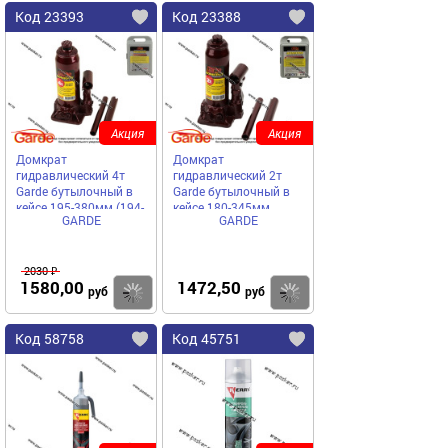
Код 23393
Код 23388
Акция
Акция
Домкрат
Домкрат
гидравлический 4т
гидравлический 2т
Garde бутылочный в
Garde бутылочный в
кейсе 195-380мм (194-
кейсе 180-345мм
GARDE
GARDE
372мм) DGC040
DGC020
2030 ₽
1580,00
1472,50
Купить
Купить
руб
руб
Код 58758
Код 45751