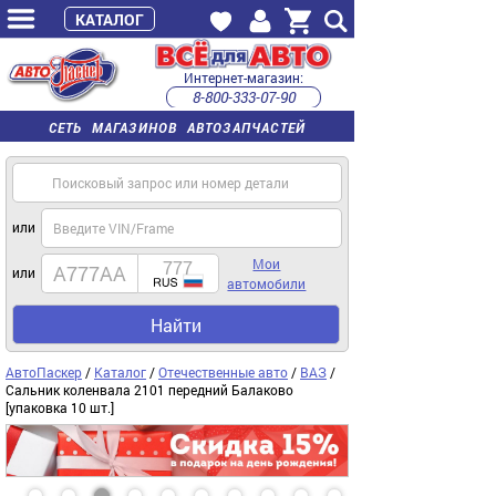
КАТАЛОГ
Интернет-магазин:
8-800-333-07-90
часы работы с 9:00 до 22:00 (пн-пт)
СЕТЬ МАГАЗИНОВ АВТОЗАПЧАСТЕЙ
или
Мои
или
автомобили
Найти
АвтоПаскер
/
Каталог
/
Отечественные авто
/
ВАЗ
/
Сальник коленвала 2101 передний Балаково
[упаковка 10 шт.]