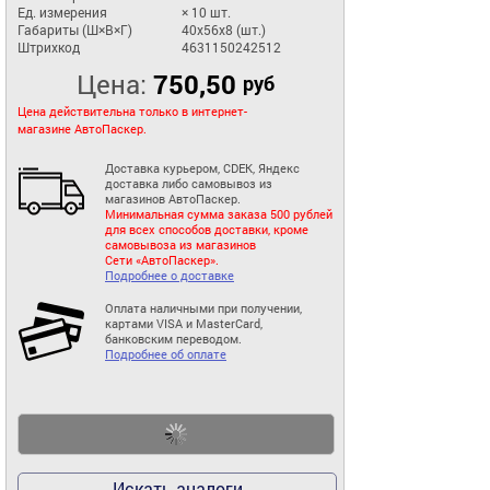
Ед. измерения
× 10 шт.
Габариты (Ш×В×Г)
40x56x8 (шт.)
Штрихкод
4631150242512
Цена:
750,50
руб
Цена действительна только в интернет-
магазине АвтоПаскер.
Доставка курьером, CDEK, Яндекс
доставка либо самовывоз из
магазинов АвтоПаскер.
Минимальная сумма заказа 500 рублей
для всех способов доставки, кроме
самовывоза из магазинов
Сети «АвтоПаскер».
Подробнее о доставке
Оплата наличными при получении,
картами VISA и MasterCard,
банковским переводом.
Подробнее об оплате
Искать аналоги