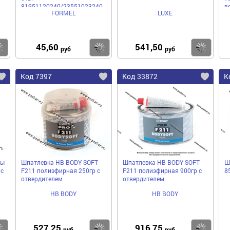
81951120240/23551023240
в
FORMEL
LUXE
бумажная основа
45,60
541,50
Купить
Купить
Ку
руб
руб
Код 7397
Код 33872
К
ны
Шпатлевка HB BODY SOFT
Шпатлевка HB BODY SOFT
Ш
 с
F211 полиэфирная 250гр с
F211 полиэфирная 900гр с
8
отвердителем
отвердителем
HB BODY
HB BODY
527,25
916,75
Купить
Купить
Ку
руб
руб