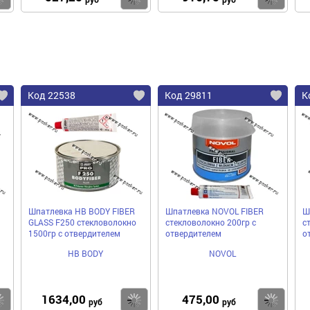
Код 22538
Код 29811
К
Шпатлевка HB BODY FIBER
Шпатлевка NOVOL FIBER
Ш
GLASS F250 стекловолокно
стекловолокно 200гр с
с
1500гр с отвердителем
отвердителем
о
HB BODY
NOVOL
1634,00
475,00
Купить
Купить
Ку
руб
руб