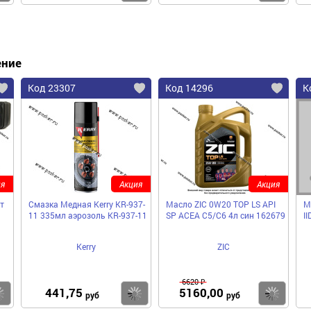
ение
Код 23307
Код 14296
К
я
Акция
Акция
т
Смазка Медная Kerry KR-937-
Масло ZIC 0W20 TOP LS API
М
11 335мл аэрозоль KR-937-11
SP ACEA C5/C6 4л син 162679
II
Kerry
ZIC
6620 ₽
441,75
5160,00
Купить
Купить
Ку
руб
руб