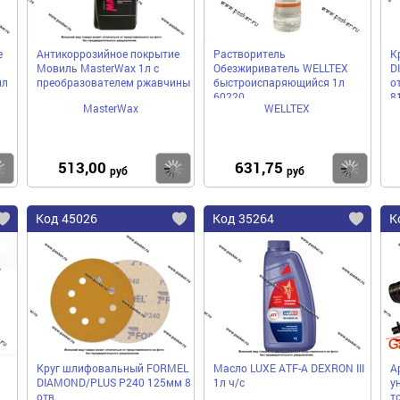
е
Антикоррозийное покрытие
Растворитель
К
Мовиль MasterWax 1л с
Обезжириватель WELLTEX
D
мл
преобразователем ржавчины
быстроиспаряющийся 1л
от
60220
8
MasterWax
WELLTEX
б
513,00
631,75
Купить
Купить
Ку
руб
руб
Код 45026
Код 35264
К
Круг шлифовальный FORMEL
Масло LUXE ATF-A DEXRON III
А
DIAMOND/PLUS P240 125мм 8
1л ч/с
у
отв.
т