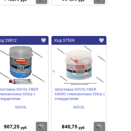
од 29812
Код 57509
патлевка NOVOL FIBER
Шпатлевка NOVOL FIBER
текловолокно 600гр с
MIKRO стекловолокно 500гр с
твердителем
отвердителем
NOVOL
NOVOL
907,25
840,75
пить
Купить
Купить
руб
руб