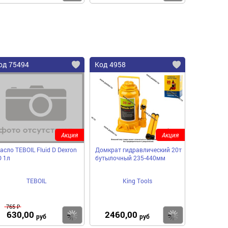
од 75494
Код 4958
Акция
Акция
асло TEBOIL Fluid D Dexron
Домкрат гидравлический 20т
D 1л
бутылочный 235-440мм
TEBOIL
King Tools
765 ₽
630,00
2460,00
пить
Купить
Купить
руб
руб