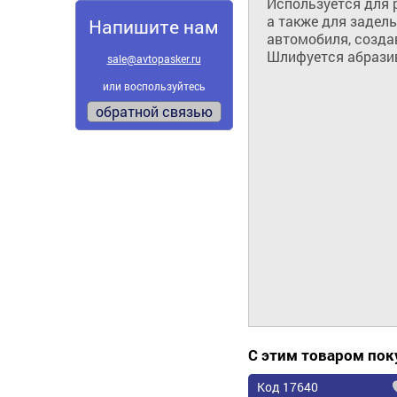
Используется для р
а также для заделы
Напишите нам
автомобиля, создав
Шлифуется абразив
sale@avtopasker.ru
или воспользуйтесь
обратной связью
С этим товаром по
Код 17640