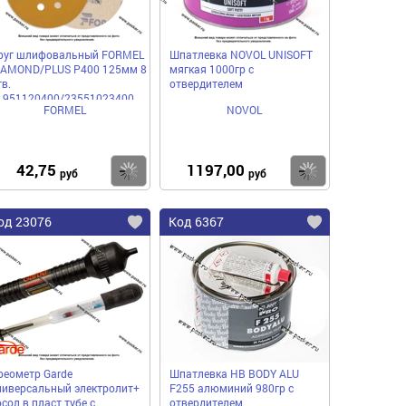
руг шлифовальный FORMEL
Шпатлевка NOVOL UNISOFT
IAMOND/PLUS P400 125мм 8
мягкая 1000гр с
в.
отвердителем
1951120400/23551023400
FORMEL
NOVOL
умажная основа
42,75
1197,00
пить
Купить
Купить
руб
руб
од 23076
Код 6367
реометр Garde
Шпатлевка HB BODY ALU
ниверсальный электролит+
F255 алюминий 980гр с
осол в пласт тубе с
отвердителем