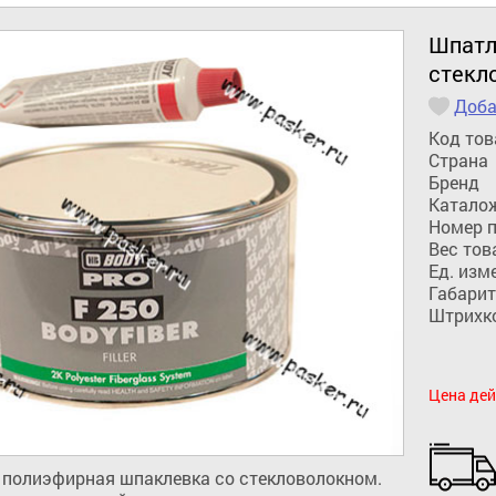
Шпатл
стекл
Доба
Код тов
Страна
Бренд
Катало
Номер 
Вес тов
Ед. изм
Габарит
Штрихк
Цена дей
полиэфирная шпаклевка со стекловолокном. 