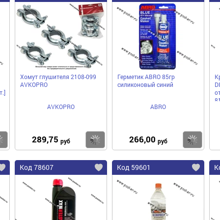
Хомут глушителя 2108-099
Герметик ABRO 85гр
К
AVKOPRO
силиконовый синий
D
.]
от
8
AVKOPRO
ABRO
б
289,75
266,00
Купить
Купить
Ку
руб
руб
Код 78607
Код 59601
К