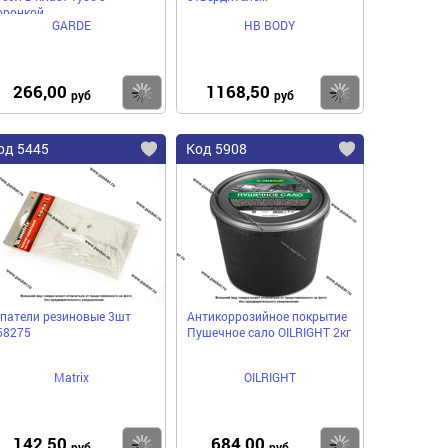
оронкой
GARDE
HB BODY
266,00
1168,50
пить
Купить
Купить
руб
руб
од 5445
Код 5908
патели резиновые 3шт
Антикоррозийное покрытие
58275
Пушечное сало OILRIGHT 2кг
Matrix
OILRIGHT
142,50
684,00
пить
Купить
Купить
руб
руб