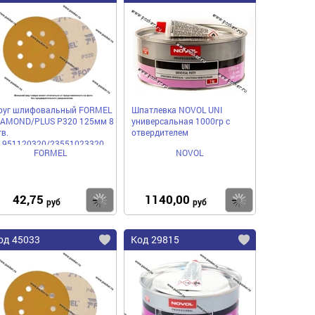
руг шлифовальный FORMEL
Шпатлевка NOVOL UNI
IAMOND/PLUS P320 125мм 8
универсальная 1000гр с
в.
отвердителем
1951120320/23551023320
FORMEL
NOVOL
умажная основа
42,75
1140,00
пить
Купить
Купить
руб
руб
од 45033
Код 29815