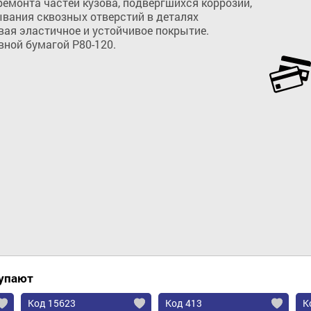
емонта частей кузова, подвергшихся коррозии, 
вания сквозных отверстий в деталях 
ая эластичное и устойчивое покрытие. 
ной бумагой Р80-120.
Добавить в корзину
купают
Код 15623
Код 413
К