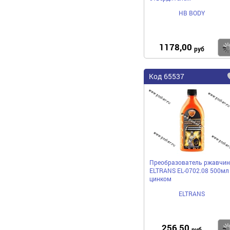
HB BODY
1178,00
руб
Код 65537
Преобразователь ржавчи
ELTRANS EL-0702.08 500мл
цинком
ELTRANS
256,50
руб