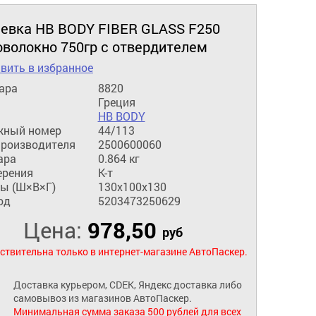
евка HB BODY FIBER GLASS F250
оволокно 750гр с отвердителем
вить в избранное
ара
8820
Греция
HB BODY
жный номер
44/113
производителя
2500600060
ара
0.864 кг
ерения
К-т
ы (Ш×В×Г)
130x100x130
од
5203473250629
Цена:
978,50
руб
ствительна только в интернет-магазине АвтоПаскер.
Доставка курьером, CDEK, Яндекс доставка либо
самовывоз из магазинов АвтоПаскер.
Минимальная сумма заказа 500 рублей для всех