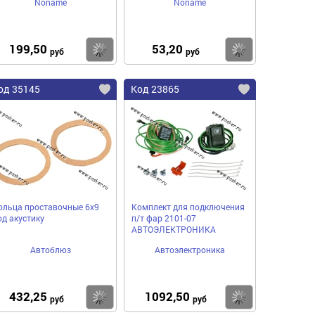
Noname
Noname
199,50
53,20
пить
Купить
Купить
руб
руб
од 35145
Код 23865
ольца проставочные 6х9
Комплект для подключения
од акустику
п/т фар 2101-07
АВТОЭЛЕКТРОНИКА
Автоблюз
Автоэлектроника
432,25
1092,50
пить
Купить
Купить
руб
руб