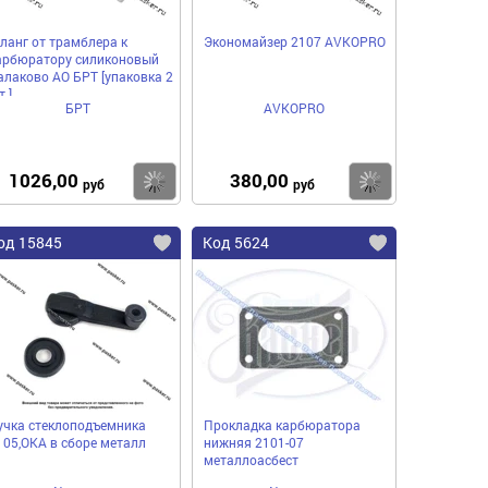
ланг от трамблера к
Экономайзер 2107 AVKOPRO
арбюратору силиконовый
алаково АО БРТ [упаковка 2
.]
БРТ
AVKOPRO
1026,00
380,00
пить
Купить
Купить
руб
руб
од 15845
Код 5624
учка стеклоподъемника
Прокладка карбюратора
105,ОКА в сборе металл
нижняя 2101-07
металлоасбест