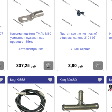
07
Клемма под болт ТМЛс М10
Пистон крепления нижней
Н
усиленная луженая под
обшивки салона 2101-07
п
провод от 35мм
Автоэлектроника
УНИП-Сервис
337,25
3,80
Купить
Купить
Ку
руб
руб
Код 9558
Код 30480
К