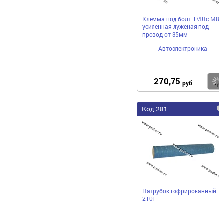
Клемма под болт ТМЛс М8
усиленная луженая под
провод от 35мм
Автоэлектроника
270,75
руб
Код 281
Патрубок гофрированный
2101