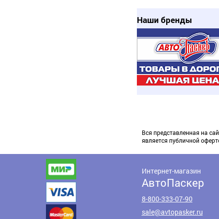
Наши бренды
Вся представленная на сай
является публичной оферт
Интернет-магазин
АвтоПаскер
8-800-333-07-90
sale@avtopasker.ru