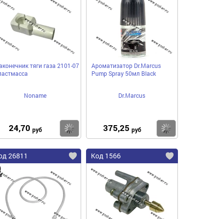
аконечник тяги газа 2101-07
Ароматизатор Dr.Marcus
ластмасса
Pump Spray 50мл Black
Noname
Dr.Marcus
24,70
375,25
пить
Купить
Купить
руб
руб
од 26811
Код 1566