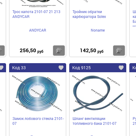
Трос капота 2101-07 21 213
Тройник обратки
Ш
ANDYСAR
карбюратора Solex
к
Б
шт
ANDYCAR
Noname
256,50
142,50
Купить
Купить
Ку
руб
руб
Код 33
Код 9125
К
Замок лобового стекла 2101-
Шланг вентиляции
Р
07
топливного бака 2101-07
2