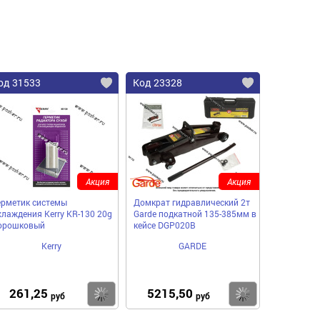
од 31533
Код 23328
Акция
Акция
ерметик системы
Домкрат гидравлический 2т
хлаждения Kerry KR-130 20g
Garde подкатной 135-385мм в
орошковый
кейсе DGP020B
Kerry
GARDE
261,25
5215,50
пить
Купить
Купить
руб
руб