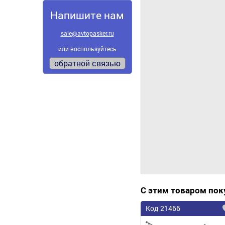
Напишите нам
sale@avtopasker.ru
или воспользуйтесь
обратной связью
С этим товаром по
Код 21466