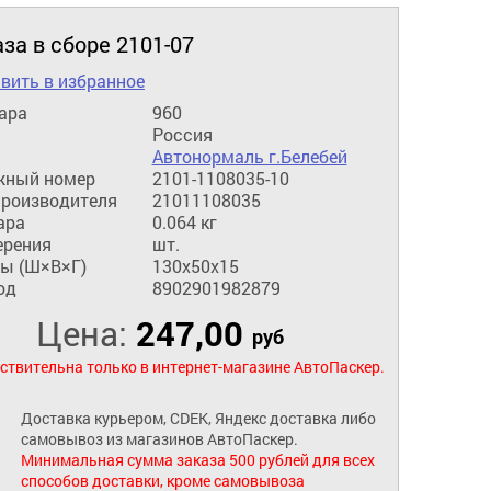
аза в сборе 2101-07
вить в избранное
ара
960
Россия
Автонормаль г.Белебей
жный номер
2101-1108035-10
производителя
21011108035
ара
0.064 кг
ерения
шт.
ы (Ш×В×Г)
130x50x15
од
8902901982879
Цена:
247,00
руб
ствительна только в интернет-магазине АвтоПаскер.
Доставка курьером, CDEK, Яндекс доставка либо
самовывоз из магазинов АвтоПаскер.
Минимальная сумма заказа 500 рублей для всех
способов доставки, кроме самовывоза