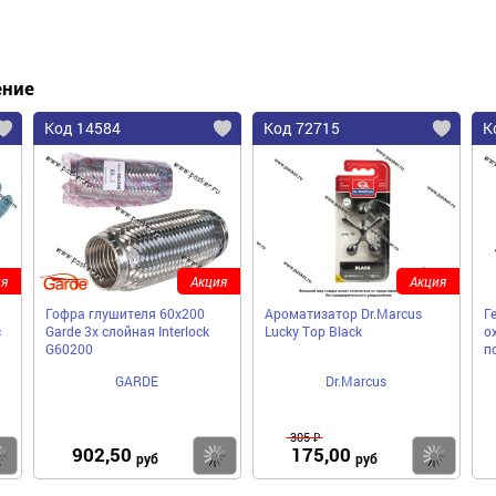
ение
Код 14584
Код 72715
К
я
Акция
Акция
Гофра глушителя 60x200
Ароматизатор Dr.Marcus
Г
с
Garde 3х слойная Interloсk
Lucky Top Black
о
G60200
п
GARDE
Dr.Marcus
305 ₽
902,50
175,00
Купить
Купить
Ку
руб
руб