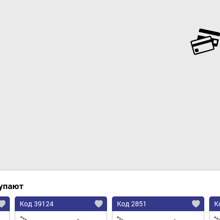
Добавить в корзину
купают
Код 39124
Код 2851
К