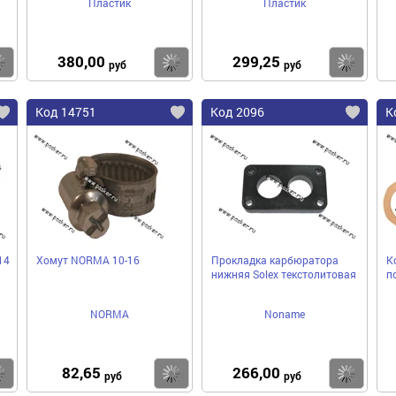
Пластик
Пластик
380,00
299,25
Купить
Купить
Ку
руб
руб
Код 14751
Код 2096
К
14
Хомут NORMA 10-16
Прокладка карбюратора
К
нижняя Solex текстолитовая
п
NORMA
Noname
82,65
266,00
Купить
Купить
Ку
руб
руб