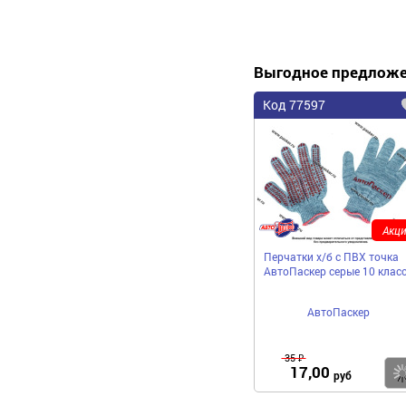
Выгодное предлож
Код 77597
Акци
Перчатки х/б с ПВХ точка
АвтоПаскер серые 10 клас
АвтоПаскер
35 ₽
17,00
руб