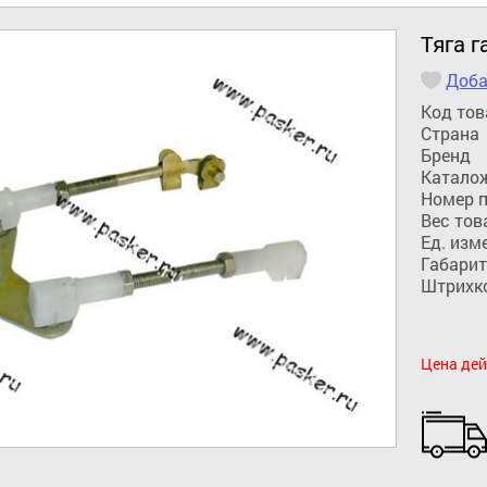
Тяга г
Доба
Код тов
Страна
Бренд
Катало
Номер 
Вес тов
Ед. изм
Габарит
Штрихк
Цена дей