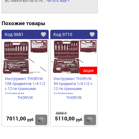
ВСТАВКИ-БИТЫ 5/16
... Читать еще >
Похожие товары
Код 9681
Код 9710
Акция
Инструмент THORVIK
Инструмент THORVIK
108 предметов 1/4-1/2
94 предмета 1/4-1/2 с
с 12-ти гранными
12-ти гранными
головками
головками
THORVIK
THORVIK
6550 ₽
7011,00
5110,00
Купить
Купить
руб
руб