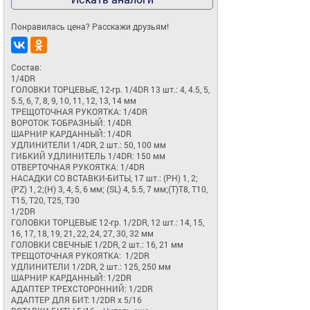
Понравилась цена? Расскажи друзьям!
Состав:

1/4DR

ГОЛОВКИ ТОРЦЕВЫЕ, 12-гр. 1/4DR 13 шт.: 4, 4.5, 5, 
5.5, 6, 7, 8, 9, 10, 11, 12, 13, 14 мм

ТРЕЩОТОЧНАЯ РУКОЯТКА: 1/4DR

ВОРОТОК Т-ОБРАЗНЫЙ: 1/4DR

ШАРНИР КАРДАННЫЙ: 1/4DR

УДЛИНИТЕЛИ 1/4DR, 2 шт.: 50, 100 мм

ГИБКИЙ УДЛИНИТЕЛЬ 1/4DR: 150 мм

ОТВЕРТОЧНАЯ РУКОЯТКА: 1/4DR

НАСАДКИ СО ВСТАВКИ-БИТЫ, 17 шт.: (РН) 1, 2; 
(PZ) 1, 2;(H) 3, 4, 5, 6 мм; (SL) 4, 5.5, 7 мм;(T)Т8, Т10, 
Т15, Т20, Т25, Т30

1/2DR

ГОЛОВКИ ТОРЦЕВЫЕ 12-гр. 1/2DR, 12 шт.: 14, 15, 
16, 17, 18, 19, 21, 22, 24, 27, 30, 32 мм

ГОЛОВКИ СВЕЧНЫЕ 1/2DR, 2 шт.: 16, 21 мм

ТРЕЩОТОЧНАЯ РУКОЯТКА:  1/2DR

УДЛИНИТЕЛИ 1/2DR, 2 шт.: 125, 250 мм

ШАРНИР КАРДАННЫЙ: 1/2DR

АДАПТЕР ТРЕХСТОРОННИЙ: 1/2DR

АДАПТЕР ДЛЯ БИТ: 1/2DR х 5/16
