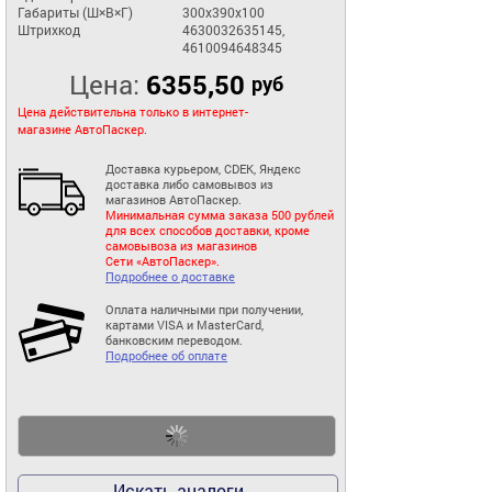
Габариты (Ш×В×Г)
300x390x100
Штрихкод
4630032635145,
4610094648345
Цена:
6355,50
руб
Цена действительна только в интернет-
магазине АвтоПаскер.
Доставка курьером, CDEK, Яндекс
доставка либо самовывоз из
магазинов АвтоПаскер.
Минимальная сумма заказа 500 рублей
для всех способов доставки, кроме
самовывоза из магазинов
Сети «АвтоПаскер».
Подробнее о доставке
Оплата наличными при получении,
картами VISA и MasterCard,
банковским переводом.
Подробнее об оплате
Искать аналоги