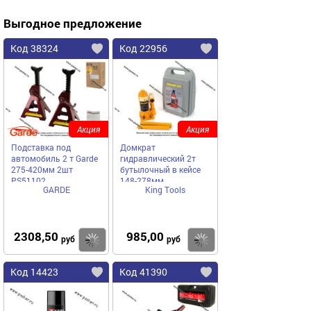
Выгодное предложение
Код 38324
Код 22956
Акция
Акция
Подставка под
Домкрат
автомобиль 2 т Garde
гидравлический 2т
275-420мм 2шт
бутылочный в кейсе
PS51102
148-278мм
GARDE
King Tools
2308,50
985,00
Купить
Купить
руб
руб
Код 14423
Код 41390