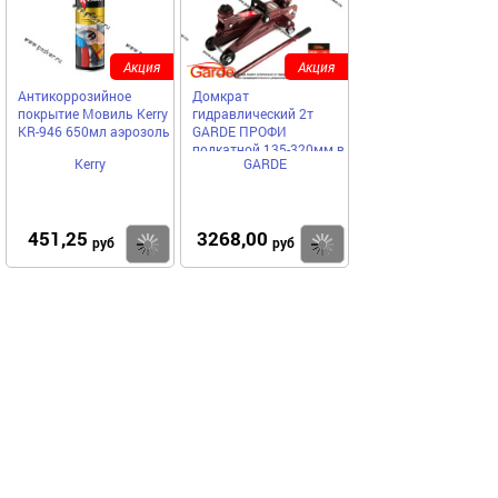
Акция
Акция
Антикоррозийное
Домкрат
покрытие Мовиль Kerry
гидравлический 2т
KR-946 650мл аэрозоль
GARDE ПРОФИ
подкатной 135-320мм в
Kerry
GARDE
кейсе WSBZ-02PVC
451,25
3268,00
Купить
Купить
руб
руб
Код 73316
Акция
Аккумулятор POWER
75Ач EN690/750
277х175х190