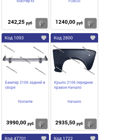
Мастер-М
FOBOS
242,25
1240,00
Купить
Купить
руб
руб
Код 1093
Код 2800
Бампер 2106 задний в
Крыло 2106 переднее
сборе
правое Начало
Noname
Начало
3990,00
2935,50
Купить
Купить
руб
руб
Код 47701
Код 1722