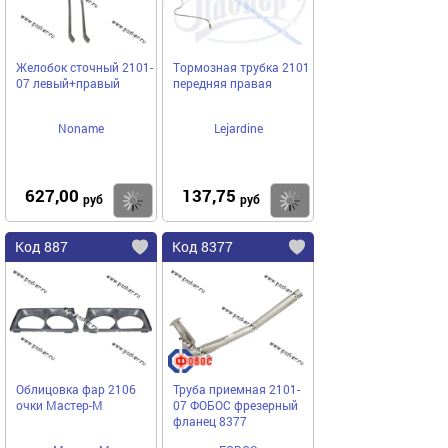
Желобок сточный 2101-
Тормозная трубка 2101
07 левый+правый
передняя правая
Noname
Lejardine
627,00
137,75
Купить
Купить
руб
руб
Код 887
Код 8377
Облицовка фар 2106
Труба приемная 2101-
очки Мастер-М
07 ФОБОС фрезерный
фланец 8377