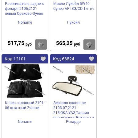
Рассеиватель заднего
Масло Лукойл 5W40
фонаря 2106,2121
Супер API SG/CD 1л п/с
левый Орехово-Зуево
Noname
Лукойл
517,75
565,25
Купить
Купить
руб
руб
Код 12101
Код 66824
Ковер салонный 2101-
Зеркало салонное
06 штатный 2части
2103-07,2121-
213,ОКА,УАЗ,Таврия
панорамное Рекардо в
Noname
Рекардо
коробке