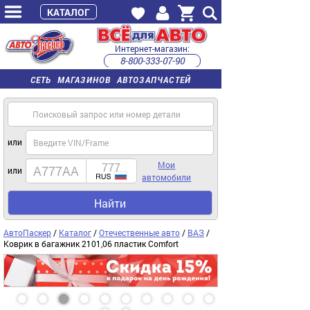
КАТАЛОГ
Интернет-магазин:
8-800-333-07-90
часы работы с 9:00 до 22:00 (пн-пт)
СЕТЬ МАГАЗИНОВ АВТОЗАПЧАСТЕЙ
или
Мои
или
автомобили
Найти
АвтоПаскер
/
Каталог
/
Отечественные авто
/
ВАЗ
/
Коврик в багажник 2101,06 пластик Comfort