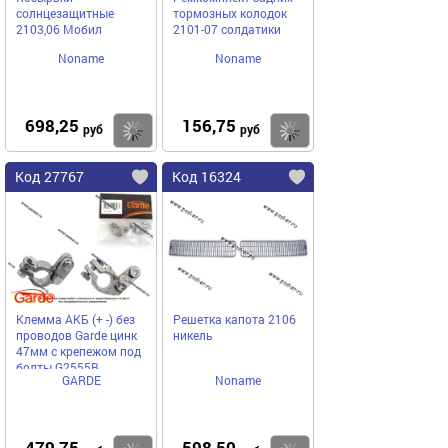
солнцезащитные
тормозных колодок
2103,06 Мобил
2101-07 солдатики
Noname
Noname
698,25
156,75
Купить
Купить
руб
руб
Код 27767
Код 16324
Клемма АКБ (+ -) без
Решетка капота 2106
проводов Garde цинк
никель
47мм с крепежом под
болты G2555B
GARDE
Noname
479,75
598,50