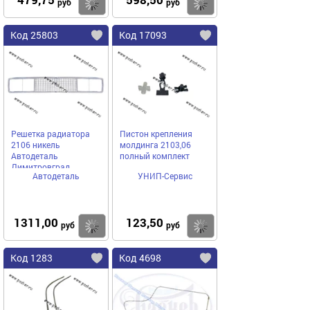
Купить
Купить
руб
руб
Код 25803
Код 17093
Решетка радиатора
Пистон крепления
2106 никель
молдинга 2103,06
Автодеталь
полный комплект
Димитровград
Автодеталь
УНИП-Сервис
1311,00
123,50
Купить
Купить
руб
руб
Код 1283
Код 4698