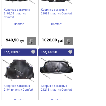
Коврик в багажник
Коврик в багажник
2108,09 пластик
21099 пластик Comfort
Comfort
Comfort
Comfort
940,50
1026,00
Купить
Купить
руб
руб
Код 13097
Код 14858
Коврик в багажник
Коврик в багажник
2104 пластик Comfort
21213 пластик Comfort
Comfort
Comfort