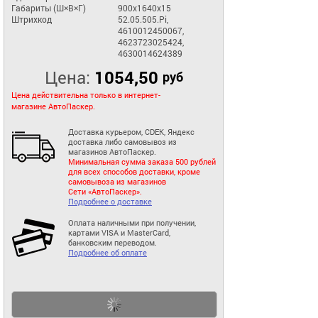
Габариты (Ш×В×Г)
900x1640x15
Штрихкод
52.05.505.Pi,
4610012450067,
4623723025424,
4630014624389
Цена:
1054,50
руб
Цена действительна только в интернет-
магазине АвтоПаскер.
Доставка курьером, CDEK, Яндекс
доставка либо самовывоз из
магазинов АвтоПаскер.
Минимальная сумма заказа 500 рублей
для всех способов доставки, кроме
самовывоза из магазинов
Сети «АвтоПаскер».
Подробнее о доставке
Оплата наличными при получении,
картами VISA и MasterCard,
банковским переводом.
Подробнее об оплате