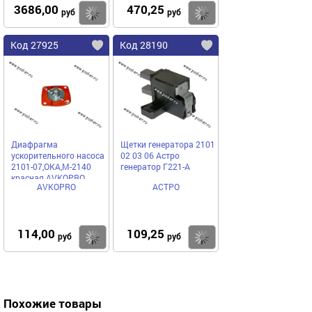
3686,00
470,25
Купить
Купить
руб
руб
Код 27925
Код 28190
Диафрагма
Щетки генератора 2101
ускорительного насоса
02 03 06 Астро
2101-07,ОКА,М-2140
генератор Г221-А
красная AVKOPRO
AVKOPRO
АСТРО
114,00
109,25
Купить
Купить
руб
руб
Похожие товары