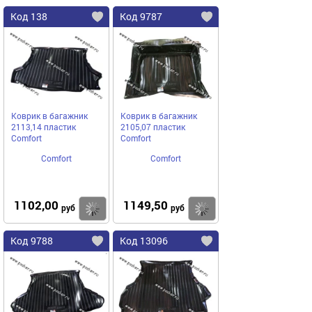
Код 138
Код 9787
Коврик в багажник
Коврик в багажник
2113,14 пластик
2105,07 пластик
Comfort
Comfort
Comfort
Comfort
1102,00
1149,50
Купить
Купить
руб
руб
Код 9788
Код 13096