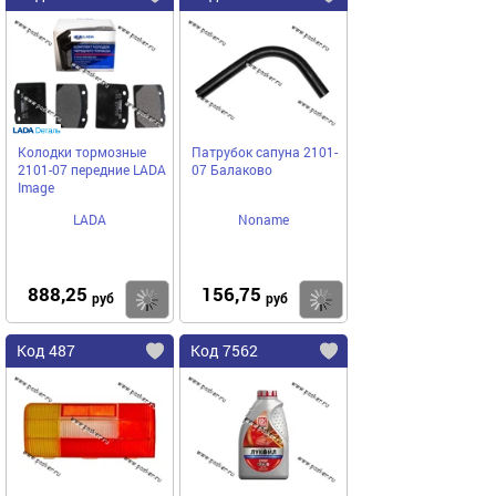
Колодки тормозные
Патрубок сапуна 2101-
2101-07 передние LADA
07 Балаково
Image
LADA
Noname
888,25
156,75
Купить
Купить
руб
руб
Код 487
Код 7562