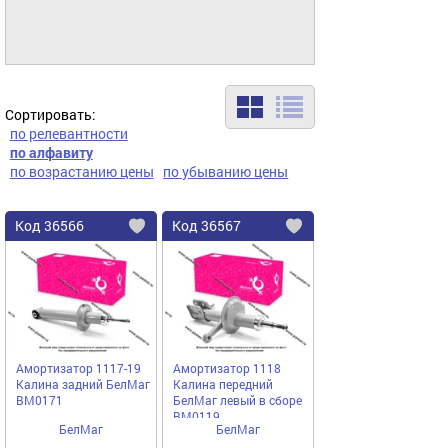
Сортировать:
по релевантности
по алфавиту
по возрастанию цены
по убыванию цены
Код
36566
Код
36567
Добавить
в
в
избранное
избранное
Амортизатор 1117-19
Амортизатор 1118
Калина задний БелМаг
Калина передний
BM0171
БелМаг левый в сборе
BM0119
БелМаг
БелМаг