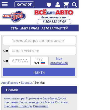
КАТАЛОГ
Интернет-магазин:
8-800-333-07-90
часы работы с 9:00 до 22:00 (пн-пт)
СЕТЬ МАГАЗИНОВ АВТОЗАПЧАСТЕЙ
или
Мои
или
автомобили
Найти
АвтоПаскер
/
Бренды
/ БелМаг
БелМаг
Амортизаторы
Тормозные барабаны
Диски
сцепления
Тормозные диски
Масла
Корзины
сцепления
Приводы
Сцепления