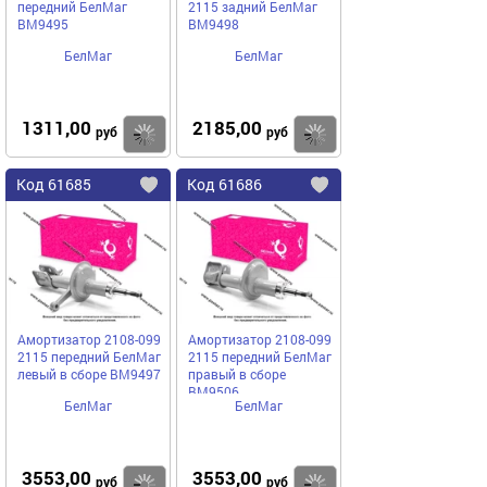
передний БелМаг
2115 задний БелМаг
BM9495
BM9498
БелМаг
БелМаг
1311,00
2185,00
Купить
руб
руб
Код
61685
Код
61686
Добавить
в
в
избранное
избранное
Амортизатор 2108-099
Амортизатор 2108-099
2115 передний БелМаг
2115 передний БелМаг
левый в сборе BM9497
правый в сборе
BM9506
БелМаг
БелМаг
3553,00
3553,00
Купить
руб
руб