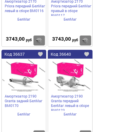
Амортизатор 2170
Амортизатор 2170
Priora передний БелМаг
Priora передний БелМаг
левый в сборе BM0116
правый в сборе
BM0117
БелМаг
БелМаг
3743,00
3743,00
Купить
руб
руб
Код
36637
Код
36640
Добавить
в
в
избранное
избранное
Амортизатор 2190
Амортизатор 2190
Granta задний БелМаг
Granta передний
BM0170
БелМаг левый в сборе
BM0123
БелМаг
БелМаг