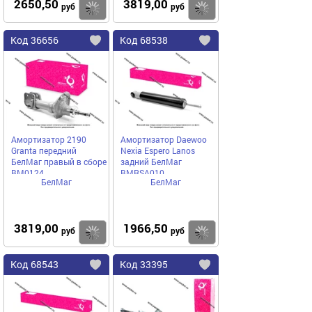
2650,50
3819,00
Купить
руб
руб
Код
36656
Код
68538
Добавить
в
в
избранное
избранное
Амортизатор 2190
Амортизатор Daewoo
Granta передний
Nexia Espero Lanos
БелМаг правый в сборе
задний БелМаг
BM0124
BMRSA010
БелМаг
БелМаг
3819,00
1966,50
Купить
руб
руб
Код
68543
Код
33395
Добавить
в
в
избранное
избранное