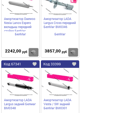
Амортизатор Daewoo
Амортизатор LADA
Nexia Lanos Espero
Largus Cross передний
вкладыш передней
БелМаг BM0346
стойки БелМаг
БелМаг
БелМаг
BMFSA010
2242,00
3857,00
Купить
руб
руб
Код
67341
Код
33399
Добавить
в
в
избранное
избранное
Амортизатор LADA
Амортизатор LADA
Largus задний Белмаг
Vesta / SW задний
BM0348
БелМаг BM0301