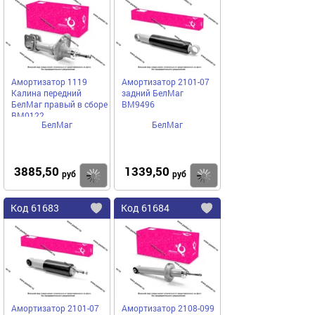
в
в
избранное
избранное
Амортизатор 1119
Амортизатор 2101-07
Калина передний
задний БелМаг
БелМаг правый в сборе
BM9496
BM0122
БелМаг
БелМаг
3885,50
1339,50
Купить
руб
руб
Код
61683
Код
61684
Добавить
в
в
избранное
избранное
Амортизатор 2101-07
Амортизатор 2108-099