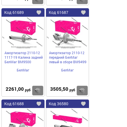
Код
61689
Код
61687
Добавить
в
в
избранное
избранное
Амортизатор 2110-12
Амортизатор 2110-12
1117-19 Калина задний
передний БелМаг
БелМаг BM9500
левый в сборе BM9499
БелМаг
БелМаг
2261,00
3505,50
Купить
руб
руб
Код
61688
Код
36580
Добавить
в
в
избранное
избранное