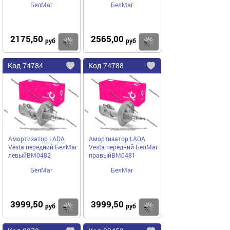
БелМаг
БелМаг
2175,50
2565,00
Купить
руб
руб
Код
74784
Код
74788
Добавить
в
в
избранное
избранное
Амортизатор LADA
Амортизатор LADA
Vesta передний БелМаг
Vesta передний БелМаг
левыйBM0482
правыйBM0481
БелМаг
БелМаг
3999,50
3999,50
Купить
руб
руб