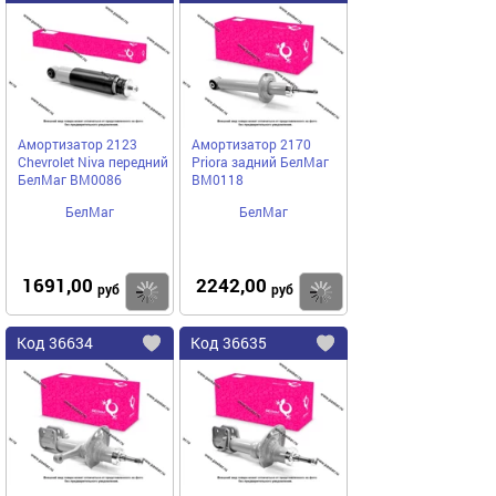
в
в
избранное
избранное
Амортизатор 2123
Амортизатор 2170
Chevrolet Niva передний
Priora задний БелМаг
БелМаг BM0086
BM0118
БелМаг
БелМаг
1691,00
2242,00
Купить
руб
руб
Код
36634
Код
36635
Добавить
в
в
избранное
избранное