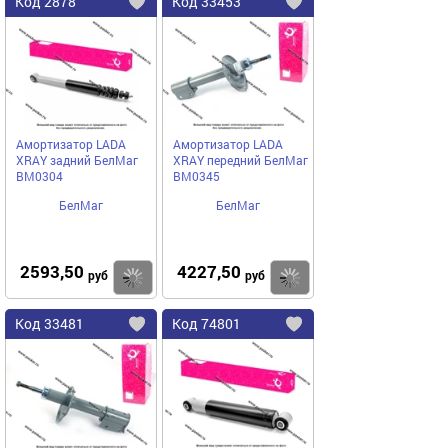
Код
2878
Код
33453
Добавить
в
в
избранное
избранное
Амортизатор LADA
Амортизатор LADA
XRAY задний БелМаг
XRAY передний БелМаг
BM0304
BM0345
БелМаг
БелМаг
2593,50
4227,50
Купить
руб
руб
Код
33481
Код
74801
Добавить
в
в
избранное
избранное