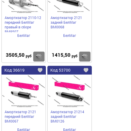
Амортизатор 2110-12
Амортизатор 2121
передний БелМаг
задний БелМаг
правый в сборе
BM0068
BM9507
БелМаг
БелМаг
3505,50
1415,50
Купить
руб
руб
Код
36619
Код
53700
Добавить
в
в
избранное
избранное
Амортизатор 2121
Амортизатор 21214
передний БелМаг
задний БелМаг
BM0067
BM0126
БелМаг
БелМаг