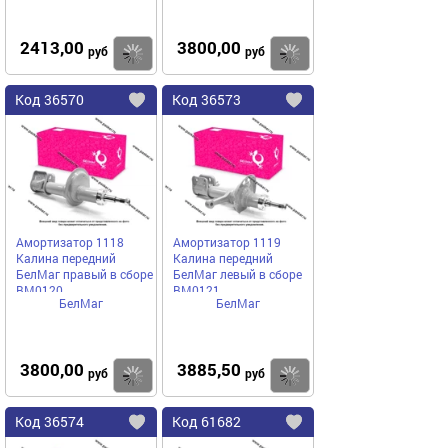
2413,00
3800,00
Купить
руб
руб
Код
36570
Код
36573
Добавить
в
в
избранное
избранное
Амортизатор 1118
Амортизатор 1119
Калина передний
Калина передний
БелМаг правый в сборе
БелМаг левый в сборе
BM0120
BM0121
БелМаг
БелМаг
3800,00
3885,50
Купить
руб
руб
Код
36574
Код
61682
Добавить