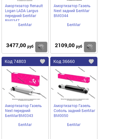
Амортизатор Renault
Амортизатор Газель
Logan LADA Largus
Next задний БелМаг
передний БелМаг
BM0344
BM0347
БелМаг
БелМаг
3477,00
2109,00
Купить
руб
руб
Код
74803
Код
36660
Добавить
в
в
избранное
избранное
Амортизатор Газель
Амортизатор Газель
Next передний
Соболь задний БелМаг
БелМагBM0343
BM0050
БелМаг
БелМаг