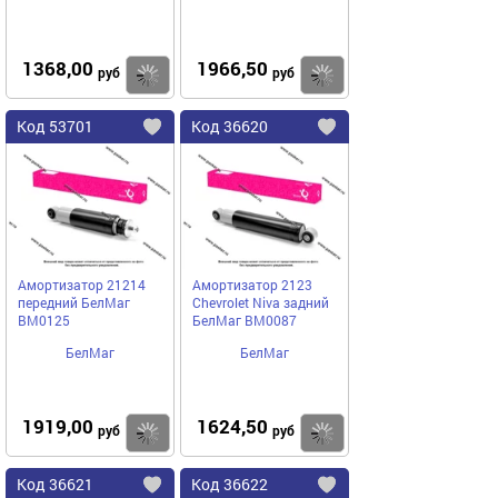
1368,00
1966,50
Купить
руб
руб
Код
53701
Код
36620
Добавить
в
в
избранное
избранное
Амортизатор 21214
Амортизатор 2123
передний БелМаг
Chevrolet Niva задний
BM0125
БелМаг BM0087
БелМаг
БелМаг
1919,00
1624,50
Купить
руб
руб
Код
36621
Код
36622
Добавить