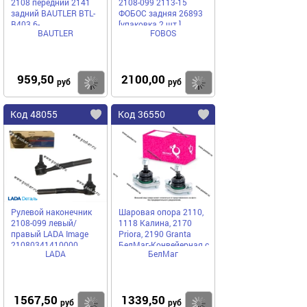
2108 передний 2141
2108-099 2113-15
задний BAUTLER BTL-
ФОБОС задняя 26893
B403 6-
[упаковка 2 шт.]
BAUTLER
FOBOS
256907/309726B DA
959,50
2100,00
Купить
Купить
руб
руб
Код 48055
Код 36550
Рулевой наконечник
Шаровая опора 2110,
2108-099 левый/
1118 Калина, 2170
правый LADA Image
Priora, 2190 Granta
21080341410000
БелМаг-Конвейерная с
LADA
БелМаг
крепежом 2шт BM0090
1567,50
1339,50
Купить
Купить
руб
руб