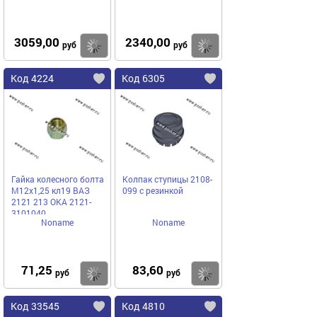
3059,00
2340,00
Купить
Купить
руб
руб
Код 4224
Код 6305
Гайка колесного болта
Колпак ступицы 2108-
М12х1,25 кл19 ВАЗ
099 с резинкой
2121 213 ОКА 2121-
3101040
Noname
Noname
71,25
83,60
Купить
Купить
руб
руб
Код 33545
Код 4810