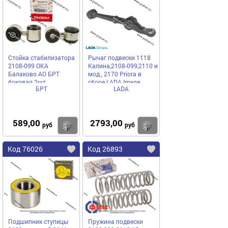
Стойка стабилизатора
Рычаг подвески 1118
2108-099 ОКА
Калина,2108-099,2110 и
Балаково АО БРТ
мод., 2170 Priora в
боковая 2шт
сборе LADA Image
БРТ
LADA
589,00
2793,00
Купить
Купить
руб
руб
Код 76026
Код 26893
Подшипник ступицы
Пружина подвески