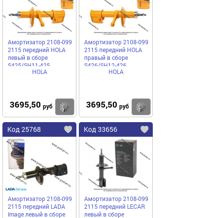
Амортизатор 2108-099
Амортизатор 2108-099
2115 передний HOLA
2115 передний HOLA
левый в сборе
правый в сборе
S425/SH11-425
S426/SH12-426
HOLA
HOLA
3695,50
3695,50
Купить
Купить
руб
руб
Код 25768
Код 33656
Амортизатор 2108-099
Амортизатор 2108-099
2115 передний LADA
2115 передний LECAR
Image левый в сборе
левый в сборе