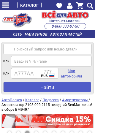
КАТАЛОГ
Интернет-магазин:
8-800-333-07-90
часы работы с 9:00 до 22:00 (пн-пт)
СЕТЬ МАГАЗИНОВ АВТОЗАПЧАСТЕЙ
или
Мои
или
автомобили
Найти
АвтоПаскер
/
Каталог
/
Подвеска
/
Амортизаторы
/
Амортизатор 2108-099 2115 передний БелМаг левый
в сборе BM9497