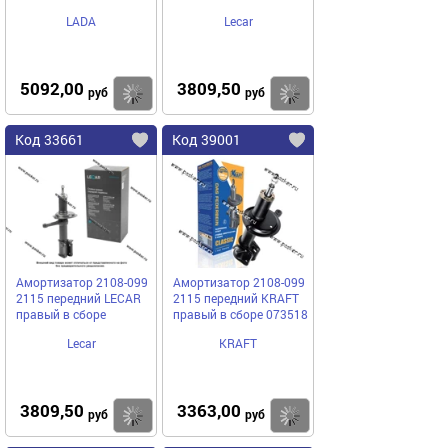
LADA
Lecar
5092,00
3809,50
Купить
Купить
руб
руб
Код 33661
Код 39001
Амортизатор 2108-099
Амортизатор 2108-099
2115 передний LECAR
2115 передний KRAFT
правый в сборе
правый в сборе 073518
Lecar
KRAFT
3809,50
3363,00
Купить
Купить
руб
руб