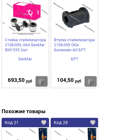
Стойка стабилизатора
Втулка стабилизатора
2108-099, ОКА БелМаг
2108-099 ОКА
BM1555 2шт
Балаково АО БРТ
БелМаг
БРТ
693,50
104,50
Купить
Купить
руб
руб
Похожие товары
Код 21
Код 28