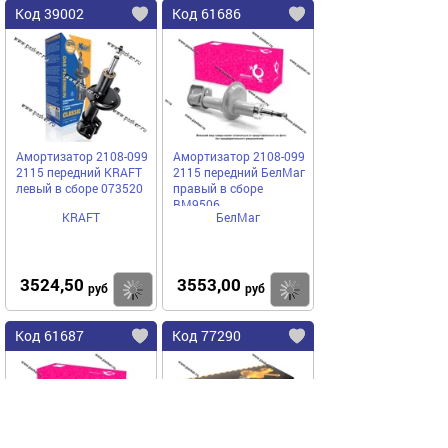
Код 39002
Код 61686
Амортизатор 2108-099
Амортизатор 2108-099
2115 передний KRAFT
2115 передний БелМаг
левый в сборе 073520
правый в сборе
BM9506
KRAFT
БелМаг
3524,50
3553,00
Купить
Купить
руб
руб
Код 61687
Код 77290