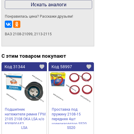
Искать аналоги
Понравилась цена? Расскажи друзьям!
ВАЗ 2108-21099, 2113-2115
С этим товаром покупают
Код 31344
Код 58997
Подшипник
Проставка под
натяжителя ремня ГРМ
пружину 2108-15
2105 2108 ОКА LSA н/о
передняя 4шт
830900АЕ2
шумоизолятор SS20
LSA
SS20