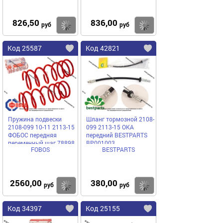
826,50
836,00
Купить
Купить
руб
руб
Код 25587
Код 42821
Пружина подвески
Шланг тормозной 2108-
2108-099 10-11 2113-15
099 2113-15 ОКА
ФОБОС передняя
передний BESTPARTS
переменный шаг 78898
BP001003
FOBOS
BESTPARTS
[упаковка 2 шт.]
2560,00
380,00
Купить
Купить
руб
руб
Код 34397
Код 25155