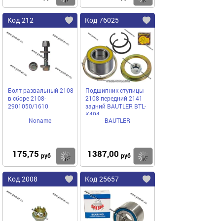
Код 212
Код 76025
Болт развальный 2108
Подшипник ступицы
в сборе 2108-
2108 передний 2141
2901050/1610
задний BAUTLER BTL-
K404
Noname
BAUTLER
175,75
1387,00
Купить
Купить
руб
руб
Код 2008
Код 25657