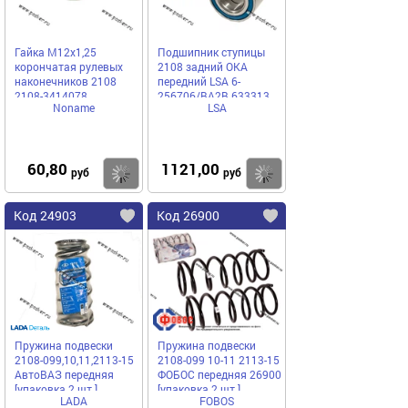
Гайка М12х1,25
Подшипник ступицы
корончатая рулевых
2108 задний ОКА
наконечников 2108
передний LSA 6-
2108-3414078
256706/BA2B 633313
Noname
LSA
60,80
1121,00
Купить
Купить
руб
руб
Код 24903
Код 26900
Пружина подвески
Пружина подвески
2108-099,10,11,2113-15
2108-099 10-11 2113-15
АвтоВАЗ передняя
ФОБОС передняя 26900
[упаковка 2 шт.]
[упаковка 2 шт.]
LADA
FOBOS