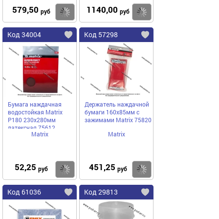
579,50
1140,00
Купить
Купить
руб
руб
Код 34004
Код 57298
Бумага наждачная
Держатель наждачной
водостойкая Matrix
бумаги 160x85мм с
P180 230х280мм
зажимами Matrix 75820
латексная 75612
Matrix
Matrix
52,25
451,25
Купить
Купить
руб
руб
Код 61036
Код 29813