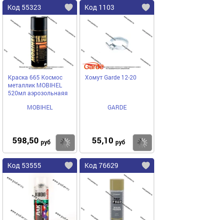
Код 55323
Код 1103
Краска 665 Космос
Хомут Garde 12-20
металлик MOBIHEL
520мл аэрозольнаяя
MOBIHEL
GARDE
598,50
55,10
Купить
Купить
руб
руб
Код 53555
Код 76629