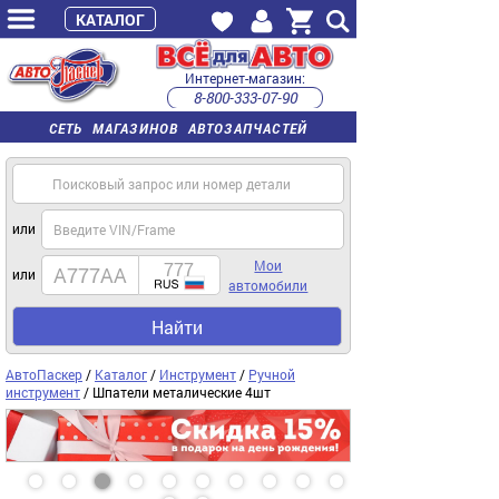
КАТАЛОГ
Интернет-магазин:
8-800-333-07-90
часы работы с 9:00 до 22:00 (пн-пт)
СЕТЬ МАГАЗИНОВ АВТОЗАПЧАСТЕЙ
или
Мои
или
автомобили
Найти
АвтоПаскер
/
Каталог
/
Инструмент
/
Ручной
инструмент
/ Шпатели металические 4шт