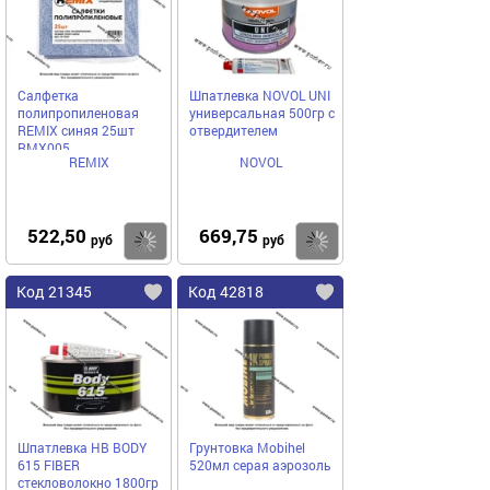
Салфетка
Шпатлевка NOVOL UNI
полипропиленовая
универсальная 500гр с
REMIX синяя 25шт
отвердителем
RMX005
REMIX
NOVOL
522,50
669,75
Купить
Купить
руб
руб
Код 21345
Код 42818
Шпатлевка HB BODY
Грунтовка Mobihel
615 FIBER
520мл серая аэрозоль
стекловолокно 1800гр