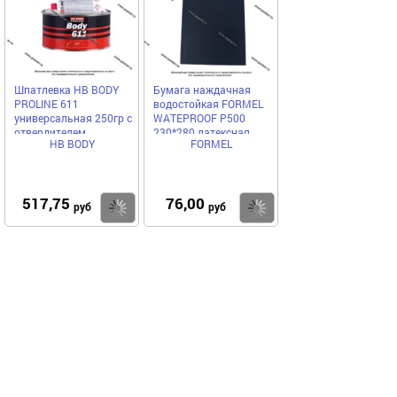
Шпатлевка HB BODY
Бумага наждачная
PROLINE 611
водостойкая FORMEL
универсальная 250гр с
WATEPROOF Р500
отвердителем
230*280 латексная
HB BODY
FORMEL
85957320500
517,75
76,00
Купить
Купить
руб
руб
Выгодное предложение
Код 11595
Код 38311