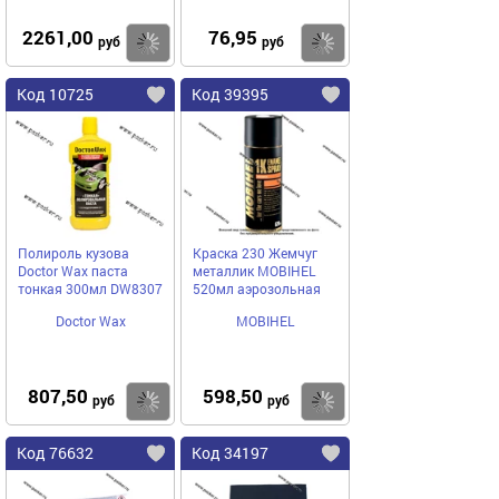
2261,00
76,95
Купить
Купить
руб
руб
Код 10725
Код 39395
Полироль кузова
Краска 230 Жемчуг
Doctor Wax паста
металлик MOBIHEL
тонкая 300мл DW8307
520мл аэрозольная
Doctor Wax
MOBIHEL
807,50
598,50
Купить
Купить
руб
руб
Код 76632
Код 34197