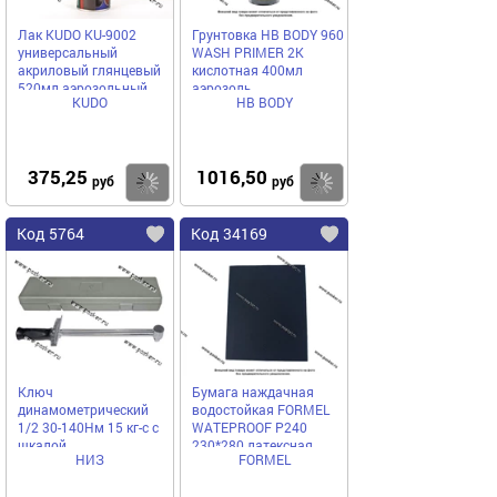
Лак KUDO KU-9002
Грунтовка HB BODY 960
универсальный
WASH PRIMER 2К
акриловый глянцевый
кислотная 400мл
520мл аэрозольный
аэрозоль
KUDO
HB BODY
375,25
1016,50
Купить
Купить
руб
руб
Код 5764
Код 34169
Ключ
Бумага наждачная
динамометрический
водостойкая FORMEL
1/2 30-140Нм 15 кг-с с
WATEPROOF Р240
шкалой
230*280 латексная
НИЗ
FORMEL
85957320240