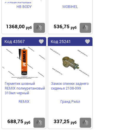
с отвердителем
HB BODY
MOBIHEL
1368,00
536,75
Купить
Купить
руб
руб
Код 43567
Код 25241
Герметик шовный
Замок спинки заднего
REMIX полиуретановый
сиденья 2108-099
310мл черный
REMIX
Гранд РиАл
688,75
337,25
Купить
Купить
руб
руб