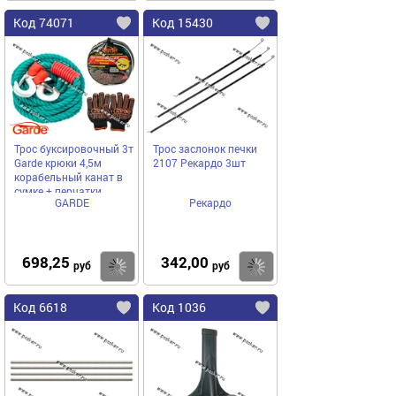
Код 74071
Код 15430
Трос буксировочный 3т
Трос заслонок печки
Garde крюки 4,5м
2107 Рекардо 3шт
корабельный канат в
сумке + перчатки
GARDE
Рекардо
TB352
698,25
342,00
Купить
Купить
руб
руб
Код 6618
Код 1036