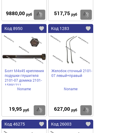
9880,00
517,75
Купить
Купить
руб
руб
Код 8950
Код 1283
Болт М4х45 крепления
Желобок сточный 2101-
подушки глушителя
07 левый+правый
2101-07 домика 2101-
15891211
Noname
Noname
19,95
627,00
Купить
Купить
руб
руб
Код 46275
Код 26003