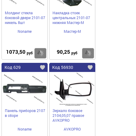
Молдинг стекла
Накладка стоек
боковой двери 2101-07
центральных 2101-07
никель 8шт
нижняя Мастер-М
Noname
Мастер-М
1073,50
90,25
Купить
Купить
руб
руб
Код 629
Код 56930
Панель приборов 2107
Зеркало боковое
в сборе
2104,05,07 правое
AVKOPRO
Noname
AVKOPRO