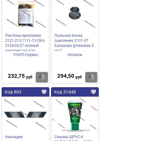
Пистоны крепления
Пыльник бачка
2121-213,1111-13 ОКА
сцепления 2101-07
2104,05,07 полный
Балаково [упаковка 5
комплект на а/м
шт.]
УНИП-Сервис
Noname
232,75
294,50
Купить
Купить
руб
руб
Код 803
Код 31448
Накладки
Смазка ШРУС-4