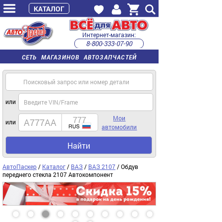
КАТАЛОГ
Интернет-магазин:
8-800-333-07-90
часы работы с 9:00 до 22:00 (пн-пт)
СЕТЬ МАГАЗИНОВ АВТОЗАПЧАСТЕЙ
или
Мои
или
автомобили
Найти
АвтоПаскер
/
Каталог
/
ВАЗ
/
ВАЗ 2107
/ Обдув
переднего стекла 2107 Автокомпонент