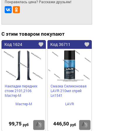
Понравилась цена? Расскажи друзьям!
С этим товаром покупают
Код 1624
Код 36711
Накладки передних
Смазка Силиконовая
стоек 2101,2106
LAVR 210мл спрей
Мастер-М
Ln1541
Мастер-М
LAVR
99,75
446,50
Купить
Купить
руб
руб