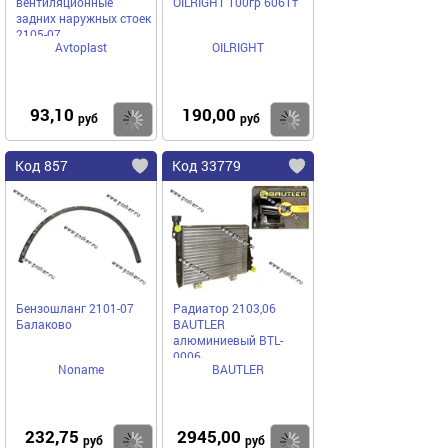
вентиляционные
ОILRIGHT 100гр 6061т
задних наружных стоек
2105-07
Avtoplast
OILRIGHT
93,10
190,00
Купить
Купить
руб
руб
Код 857
Код 33779
Бензошланг 2101-07
Радиатор 2103,06
Балаково
BAUTLER
алюминиевый BTL-
0006
Noname
BAUTLER
232,75
2945,00
Купить
Купить
руб
руб