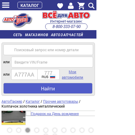
КАТАЛОГ
Интернет-магазин:
8-800-333-07-90
часы работы с 9:00 до 22:00 (пн-пт)
СЕТЬ МАГАЗИНОВ АВТОЗАПЧАСТЕЙ
или
Мои
или
автомобили
Найти
АвтоПаскер
/
Каталог
/
Прочие автотовары
/
Колпачок золотника металлический