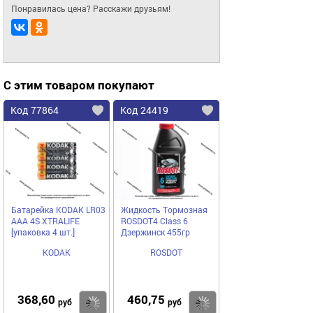
Понравилась цена? Расскажи друзьям!
С этим товаром покупают
Код 77864
Код 24419
Батарейка KODAK LR03
Жидкость Тормозная
AAA 4S XTRALIFE
ROSDOT4 Class 6
[упаковка 4 шт.]
Дзержинск 455гр
KODAK
ROSDOT
368,60
460,75
Купить
Купить
руб
руб