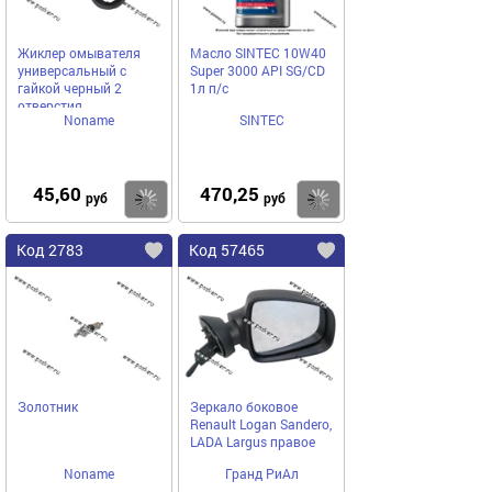
Жиклер омывателя
Масло SINTEC 10W40
универсальный с
Super 3000 API SG/CD
гайкой черный 2
1л п/с
отверстия
Noname
SINTEC
45,60
470,25
Купить
Купить
руб
руб
Код 2783
Код 57465
Золотник
Зеркало боковое
Renault Logan Sandero,
LADA Largus правое
Noname
Гранд РиАл