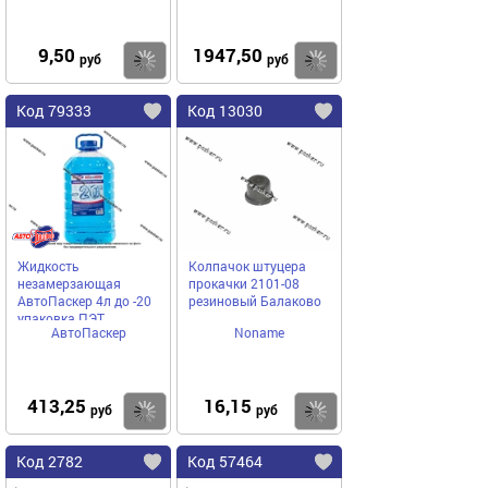
9,50
1947,50
Купить
Купить
руб
руб
Код 79333
Код 13030
Жидкость
Колпачок штуцера
незамерзающая
прокачки 2101-08
АвтоПаскер 4л до -20
резиновый Балаково
упаковка ПЭТ
АвтоПаскер
Noname
413,25
16,15
Купить
Купить
руб
руб
Код 2782
Код 57464