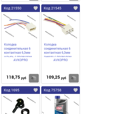
Код 21550
Код 21545
Колодка
Колодка
соединительная 6
соединительная 6
контактная 6,3мм
контактная 6,3мм
штырь с проводом
гнездо с проводом
AVKOPRO
AVKOPRO
0,75мм AVKOPRO
0,75мм AVKOPRO
118,75
109,25
Купить
Купить
руб
руб
Код 1695
Код 75758