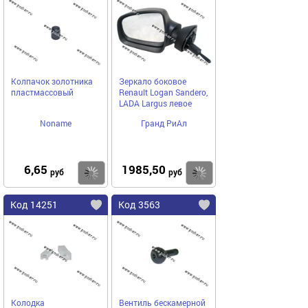
Колпачок золотника
Зеркало боковое
пластмассовый
Renault Logan Sandero,
LADA Largus левое
Noname
Гранд РиАл
6,65
1985,50
Купить
Купить
руб
руб
Код 14251
Код 3563
Колодка
Вентиль бескамерной