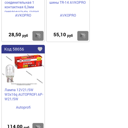
соединительная 1
шины TR-14 AVKOPRO
контактная 6,3мм
гнездо+штырь голая
AVKOPRO
AVKOPRO
AVKOPRO
28,50
55,10
Купить
Купить
руб
руб
Код 58656
Лампа 12V21/5W
W3x16q AUTOPROFI AP-
W21/5W
Autoprofi
114,00
Купить
руб