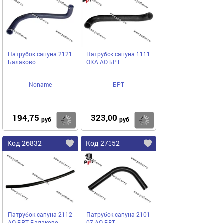
Патрубок сапуна 2121
Патрубок сапуна 1111
Балаково
ОКА АО БРТ
Noname
БРТ
194,75
323,00
Купить
Купить
руб
руб
Код 26832
Код 27352
Патрубок сапуна 2112
Патрубок сапуна 2101-
АО БРТ Балаково
07 АО БРТ