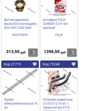
Датчик давления
Антифриз FELIX
масла ВАЗ все модели
CARBOX G12+ 5кг
ОКА ММ-120Д ЗиМ
красный
ЮНИТЕРМ
FELIX
313,50
1396,50
Купить
Купить
руб
руб
Код 21773
Код 75240
Трубка
Патрубки радиатора
электробензонасоса 16
2110-2112 16 кл. с
см
термостатом 2110-