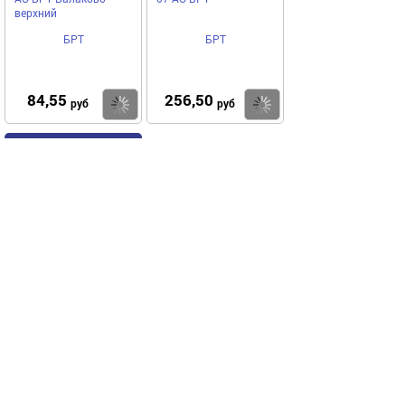
верхний
БРТ
БРТ
84,55
256,50
Купить
Купить
руб
руб
Код 27380
Патрубок сапуна 2121
АО БРТ
БРТ
318,25
Купить
руб