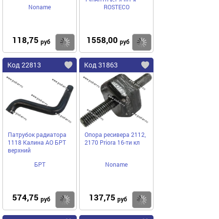
1306010 к-т 4 шт 8
Noname
ROSTECO
хомутов ROSTECO
118,75
1558,00
Купить
Купить
руб
руб
Код 22813
Код 31863
Патрубок радиатора
Опора ресивера 2112,
1118 Калина АО БРТ
2170 Priora 16-ти кл
верхний
БРТ
Noname
574,75
137,75
Купить
Купить
руб
руб