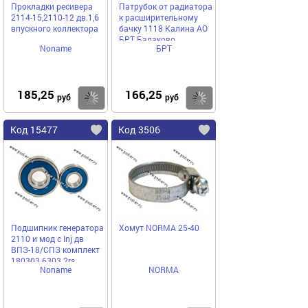
Прокладки ресивера
Патрубок от радиатора
2114-15,2110-12 дв.1,6
к расширительному
впускного коллектора
бачку 1118 Калина АО
БРТ Балаково
Noname
БРТ
185,25
166,25
Купить
Купить
руб
руб
Код 15477
Код 3506
Подшипник генератора
Хомут NORMA 25-40
2110 и мод с Inj дв
ВПЗ-18/СПЗ комплект
180303 6303 2rs
Noname
NORMA
/180202 6202 2rs на ген