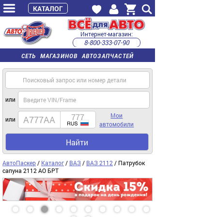
КАТАЛОГ
Интернет-магазин:
8-800-333-07-90
часы работы с 9:00 до 22:00 (пн-пт)
СЕТЬ МАГАЗИНОВ АВТОЗАПЧАСТЕЙ
или
Мои
или
автомобили
Найти
АвтоПаскер
/
Каталог
/
ВАЗ
/
ВАЗ 2112
/ Патрубок
сапуна 2112 АО БРТ