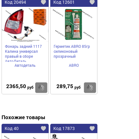
Код 20494
Код 12601
Фонарь задний 1117
Герметик ABRO 85гр
Калина универсал
силиконовый
правый в сборе
прозрачный
АвтоДеталь
Автодеталь
ABRO
2365,50
289,75
Купить
Купить
руб
руб
Похожие товары
Код 40
Код 17873