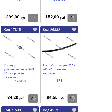
SCT
ROSTECO
399,00
152,00
Купить
Купить
руб
руб
Код 17815
Код 26832
Кольцо
Патрубок сапуна 2112
уплотнительное ВАЗ
АО БРТ Балаково
ГАЗ форсунки
верхний
инжектор
Noname
БРТ
34,20
84,55
Купить
Купить
руб
руб
Код 21508
Код 45131