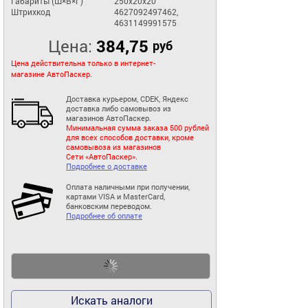
Габариты (Ш×В×Г)
250x20x20
Штрихкод
4627092497462,
4631149991575
Цена:
384,75
руб
Цена действительна только в интернет-
магазине АвтоПаскер.
Доставка курьером, CDEK, Яндекс
доставка либо самовывоз из
магазинов АвтоПаскер.
Минимальная сумма заказа 500 рублей
для всех способов доставки, кроме
самовывоза из магазинов
Сети «АвтоПаскер».
Подробнее о доставке
Оплата наличными при получении,
картами VISA и MasterCard,
банковским переводом.
Подробнее об оплате
Искать аналоги