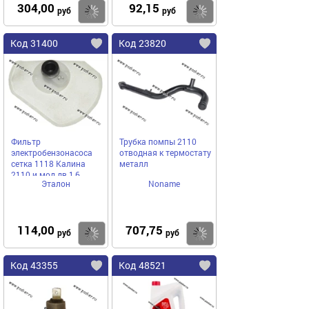
304,00
92,15
Купить
Купить
руб
руб
Код 31400
Код 23820
Фильтр
Трубка помпы 2110
электробензонасоса
отводная к термостату
сетка 1118 Калина
металл
2110 и мод дв 1,6
Эталон
Noname
114,00
707,75
Купить
Купить
руб
руб
Код 43355
Код 48521