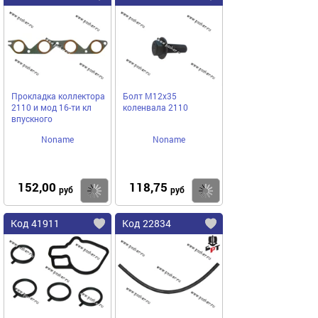
Прокладка коллектора
Болт М12х35
2110 и мод 16-ти кл
коленвала 2110
впускного
Noname
Noname
152,00
118,75
Купить
Купить
руб
руб
Код 41911
Код 22834