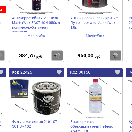
я
Антикоррозийная Мастика
Антикоррозийное покрытие
Р
л
MasterWax БАСТИОН 650мл
Пушечное сало MasterWax
2
полимерно-битумная
1,8кг
т
аэрозоль
MasterWax
MasterWax
384,75
950,00
Купить
Купить
Ку
руб
руб
Код 22425
Код 30156
К
е
Фильтр масляный 2101-07
Растворитель
К
1
SCT SM102
Обезжириватель Нефрас
п
Арикон 1л
2