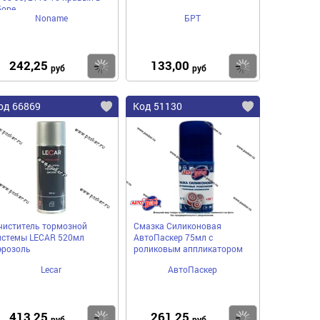
боре
Noname
БРТ
242,25
133,00
пить
Купить
Купить
руб
руб
од 66869
Код 51130
чиститель тормозной
Смазка Силиконовая
истемы LECAR 520мл
АвтоПаскер 75мл с
эрозоль
роликовым аппликатором
Lecar
АвтоПаскер
413,25
261,25
пить
Купить
Купить
руб
руб