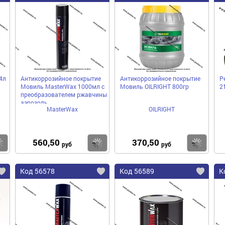
4л
Антикоррозийное покрытие
Антикоррозийное покрытие
Р
Мовиль MasterWax 1000мл с
Мовиль ОILRIGHT 800гр
2
преобразователем ржавчины
аэрозоль
MasterWax
OILRIGHT
560,50
370,50
Купить
Купить
Ку
руб
руб
Код 56578
Код 56589
К