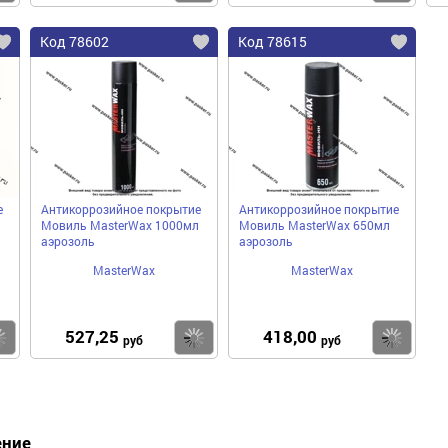
Код 78602
Код 78615
е
Антикоррозийное покрытие
Антикоррозийное покрытие
Мовиль MasterWax 1000мл
Мовиль MasterWax 650мл
аэрозоль
аэрозоль
MasterWax
MasterWax
527,25
418,00
Купить
Купить
Ку
руб
руб
ение