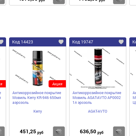
Код 14423
Код 19747
К
я
Акция
е
Антикоррозийное покрытие
Антикоррозийное покрытие
А
л
Мовиль Kerry KR-946 650мл
Мовиль AGAT-AVTO AP0002
М
аэрозоль
1л эрозоль
Ц
Kerry
AGAT-AVTO
451,25
636,50
Купить
Купить
Ку
руб
руб