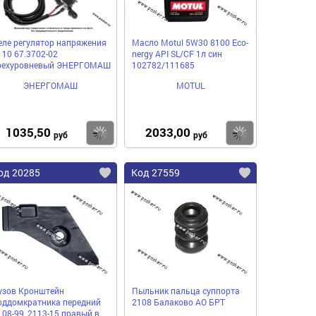
еле регулятор напряжения
Масло Motul 5W30 8100 Eco-
110 67.3702-02
nergy API SL/CF 1л син
рехуровневый ЭНЕРГОМАШ
102782/111685
ЭНЕРГОМАШ
MOTUL
1035,50
2033,00
пить
Купить
Купить
руб
руб
од 20285
Код 27559
узов Кронштейн
Пыльник пальца суппорта
оддомкратника передний
2108 Балаково АО БРТ
108-99, 2113-15 правый в