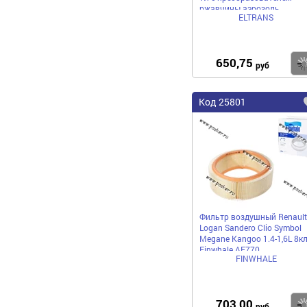
ржавчины аэрозоль
ELTRANS
650,75
руб
Код 25801
Фильтр воздушный Renault
Logan Sandero Clio Symbol
Megane Kangoo 1.4-1,6L 8к
Finwhale AF770
FINWHALE
703,00
руб