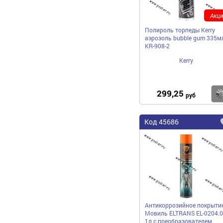
Акци
Полироль торпеды Kerry
аэрозоль bubble gum 335м
KR-908-2
Kerry
299,25
руб
Код 45686
Антикоррозийное покрыти
Мовиль ELTRANS EL-0204.0
1л с преобразователем