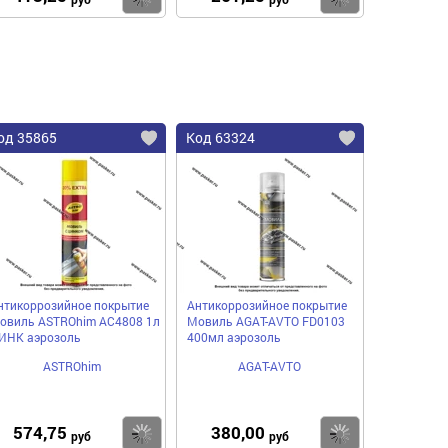
од 35865
Код 63324
нтикоррозийное покрытие
Антикоррозийное покрытие
овиль ASTROhim AC4808 1л
Мовиль AGAT-AVTO FD0103
ИНК аэрозоль
400мл аэрозоль
ASTROhim
AGAT-AVTO
574,75
380,00
пить
Купить
Купить
руб
руб