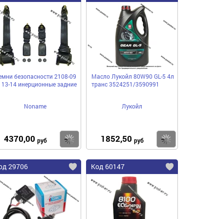
емни безопасности 2108-09
Масло Лукойл 80W90 GL-5 4л
113-14 инерционные задние
транс 3524251/3590991
Noname
Лукойл
4370,00
1852,50
пить
Купить
Купить
руб
руб
од 29706
Код 60147