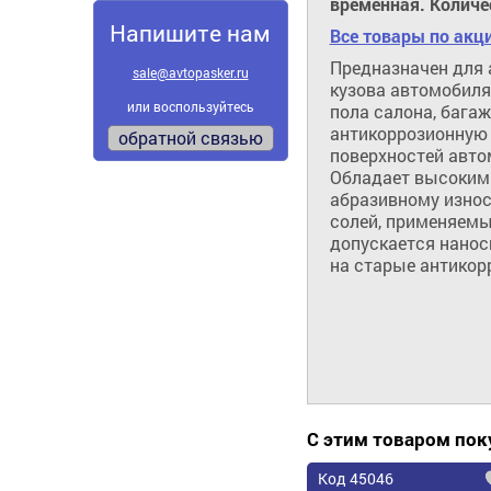
временная. Количе
Напишите нам
Все товары по акц
Предназначен для 
sale@avtopasker.ru
кузова автомобиля 
или воспользуйтесь
пола салона, багаж
антикоррозионную 
обратной связью
поверхностей автомо
Обладает высокими
абразивному износ
солей, применяемых
допускается наноси
на старые антикор
С этим товаром по
Код 45046