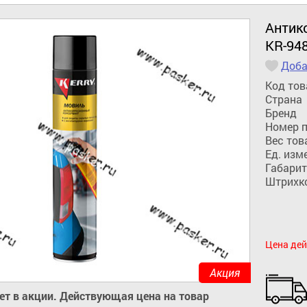
Антик
KR-948
Доба
Код тов
Страна
Бренд
Номер 
Вес тов
Ед. изм
Габарит
Штрихк
Цена дей
Акция
ует в акции. Действующая цена на товар