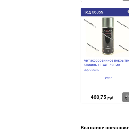
Код 66859
Антикоррозийное покрыти
Мовиль LECAR 520мл
аэрозоль
Lecar
460,75
руб
Выгодное предлож