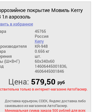
оррозийное покрытие Мовиль Kerry
 1л аэрозоль
вить в избранное
ара
45765
Россия
Kerry
производителя
KR-948
ара
0.656 кг
ерения
шт.
ы (Ш×В×Г)
60x340x60
од
14606445001836,
4606445001846
Цена:
579,50
руб
ствительна только в интернет-магазине АвтоПаскер.
Доставка курьером, CDEK, Яндекс доставка либо
самовывоз из магазинов АвтоПаскер.
Минимальная сумма заказа 500 рублей для всех