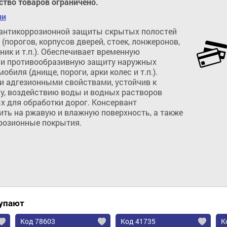
ство товаров ограничено.
ии
антикоррозионной защиты скрытых полостей 
(порогов, корпусов дверей, стоек, лонжеронов, 
ник и т.п.). Обеспечивает временную 
и противообразивную защиту наружных 
биля (днище, пороги, арки колес и т.п.). 
 адгезионными свойствами, устойчив к 
у, воздействию воды и водных растворов 
 для обработки дорог. Консервант 
Добавить в корзину
ть на ржавую и влажную поверхность, а также 
розионные покрытия.
купают
Код 78603
Код 41735
К