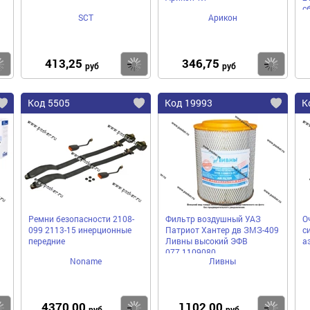
с
SCT
Арикон
413,25
346,75
Купить
Купить
Ку
руб
руб
Код 5505
Код 19993
К
Ремни безопасности 2108-
Фильтр воздушный УАЗ
О
099 2113-15 инерционные
Патриот Хантер дв ЗМЗ-409
с
л
передние
Ливны высокий ЭФВ
а
077.1109080
Noname
Ливны
4370,00
1102,00
Купить
Купить
Ку
руб
руб