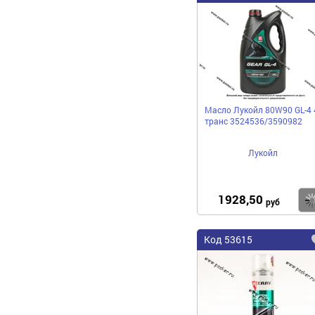
Масло Лукойл 80W90 GL-4 
транс 3524536/3590982
Лукойл
1928,50
руб
Код 53615