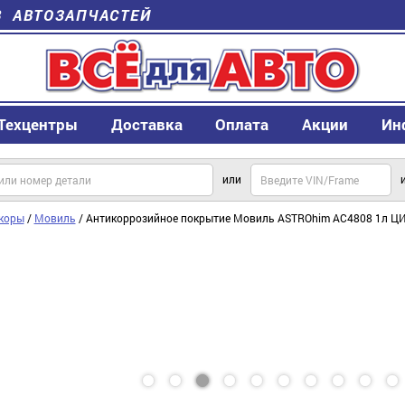
В АВТОЗАПЧАСТЕЙ
Техцентры
Доставка
Оплата
Акции
Ин
или
коры
/
Мовиль
/ Антикоррозийное покрытие Мовиль ASTROhim AC4808 1л Ц