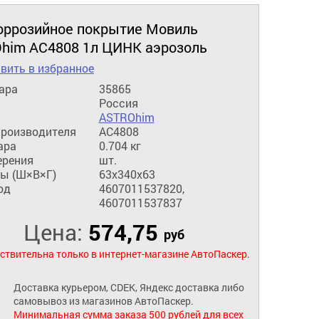
оррозийное покрытие Мовиль
him AC4808 1л ЦИНК аэрозоль
вить в избранное
ара
35865
Россия
ASTROhim
производителя
AC4808
ара
0.704 кг
ерения
шт.
ы (Ш×В×Г)
63x340x63
од
4607011537820,
4607011537837
Цена:
574,75
руб
ствительна только в интернет-магазине АвтоПаскер.
Доставка курьером, CDEK, Яндекс доставка либо
самовывоз из магазинов АвтоПаскер.
Минимальная сумма заказа 500 рублей для всех