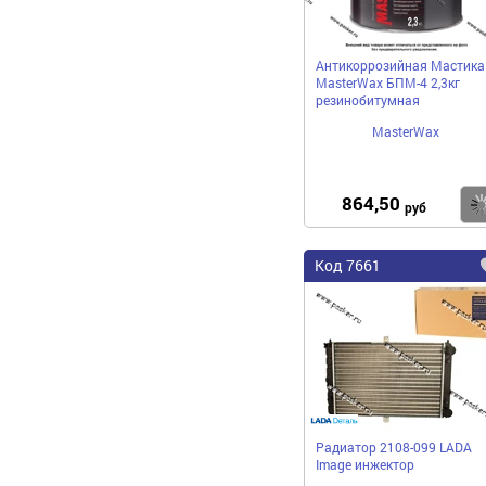
Антикоррозийная Мастика
MasterWax БПМ-4 2,3кг
резинобитумная
MasterWax
864,50
руб
Код 7661
Радиатор 2108-099 LADA
Image инжектор