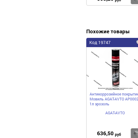
Похожие товары
Код 19747
Антикоррозийное покрыти
Мовиль AGAT-AVTO AP000
1л эрозоль
AGAT-AVTO
636,50
руб