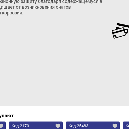
зионную защиту благодаря содержащемуся в 
ищает от возникновения очагов 
 коррозии.
Добавить в корзину
купают
Код 2170
Код 25483
К