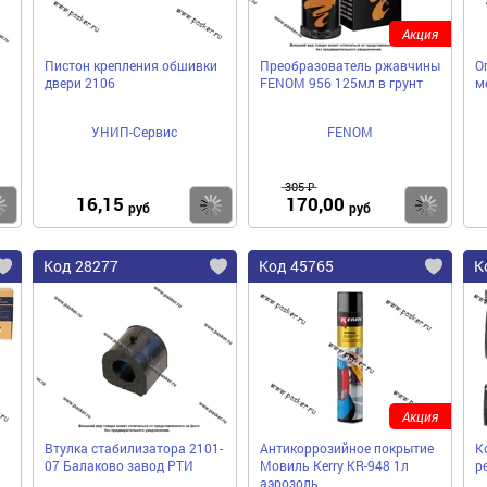
Акция
Пистон крепления обшивки
Преобразователь ржавчины
О
двери 2106
FENOM 956 125мл в грунт
м
УНИП-Сервис
FENOM
305 ₽
16,15
170,00
Купить
Купить
Ку
руб
руб
Код 28277
Код 45765
К
Акция
Втулка стабилизатора 2101-
Антикоррозийное покрытие
К
07 Балаково завод РТИ
Мовиль Kerry KR-948 1л
р
аэрозоль