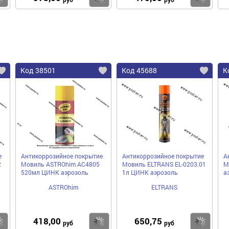
Код 38501
Код 45688
К
е
Антикоррозийное покрытие
Антикоррозийное покрытие
А
2
Мовиль ASTROhim AC4805
Мовиль ELTRANS EL-0203.01
М
520мл ЦИНК аэрозоль
1л ЦИНК аэрозоль
а
ASTROhim
ELTRANS
418,00
650,75
Купить
Купить
Ку
руб
руб