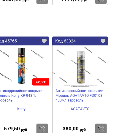
од 45765
Код 63324
Акция
нтикоррозийное покрытие
Антикоррозийное покрытие
овиль Kerry KR-948 1л
Мовиль AGAT-AVTO FD0103
эрозоль
400мл аэрозоль
Kerry
AGAT-AVTO
579,50
380,00
пить
Купить
Купить
руб
руб