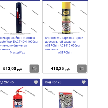
нтикоррозийная Мастика
Очиститель карбюратора и
asterWax БАСТИОН 1000мл
дроссельной заслонки
олимерно-битумная
ASTROhim AC1416 650мл
эрозоль
аэрозоль
MasterWax
ASTROhim
513,00
413,25
пить
Купить
Купить
руб
руб
од 26145
Код 45478