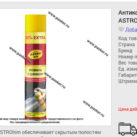
Антик
ASTRO
Доба
Код тов
Страна
Бренд
Номер 
Вес тов
Ед. изм
Габарит
Штрихк
Цена дей
STROhim обеспечивает скрытым полостям 