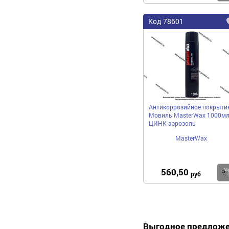
Код 78601
Антикоррозийное покрыти
Мовиль MasterWax 1000м
ЦИНК аэрозоль
MasterWax
560,50
руб
Выгодное предлож