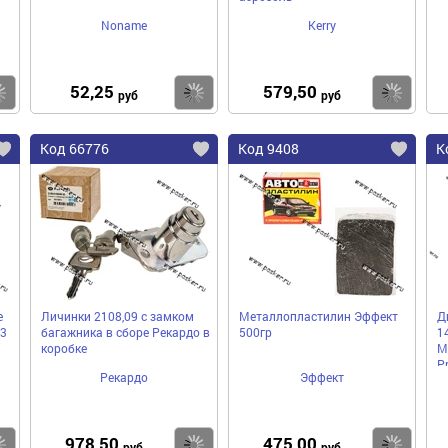
Noname
Kerry
52,25
579,50
Купить
Купить
Ку
руб
руб
Код 66776
Код 9408
К
е
Личинки 2108,09 с замком
Металлопластилин Эффект
Д
3
багажника в сборе Рекардо в
500гр
1
коробке
M
P
Рекардо
Эффект
1
978,50
475,00
Купить
Купить
Ку
руб
руб