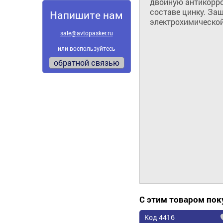
двойную антикорро
составе цинку. Защ
Напишите нам
электрохимической
sale@avtopasker.ru
или воспользуйтесь
обратной связью
С этим товаром по
Код 4416