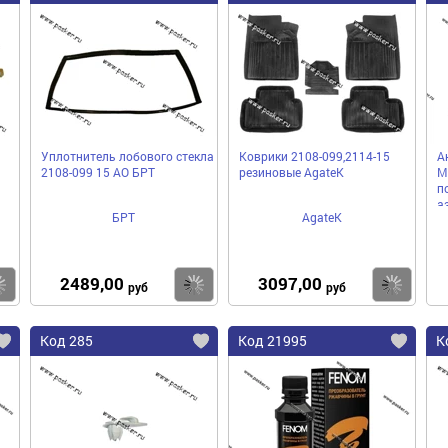
Уплотнитель лобового стекла
Коврики 2108-099,2114-15
А
2108-099 15 АО БРТ
резиновые AgateK
M
п
а
БРТ
AgateK
2489,00
3097,00
Купить
Купить
Ку
руб
руб
Код 285
Код 21995
К