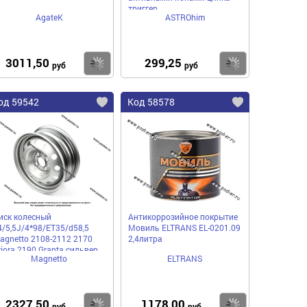
триггер
AgateK
ASTROhim
3011,50
299,25
пить
Купить
Купить
руб
руб
од 59542
Код 58578
иск колесный
Антикоррозийное покрытие
4/5,5J/4*98/ET35/d58,5
Мовиль ELTRANS EL-0201.09
agnetto 2108-2112 2170
2,4литра
riora 2190 Granta сильвер
Magnetto
ELTRANS
4003 S AM
2327,50
1178,00
пить
Купить
Купить
руб
руб