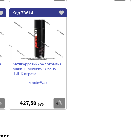
Код 78614
е
Антикоррозийное покрытие
л
Мовиль MasterWax 650мл
ЦИНК аэрозоль
MasterWax
427,50
Купить
Купить
руб
ение