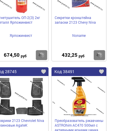
гнетушитель ОП-2(З) 2кг
Секретки кронштейна
еталл Ярпожинвест
запаски 2123 Chevy Niva
Ярпожинвест
Noname
674,50
432,25
пить
Купить
Купить
руб
руб
од 28745
Код 38491
оврики 2123 Chevrolet Niva
Преобразователь ржавчины
езиновые AgateK
ASTROhim AC470 500мл с
активными ионами цинка