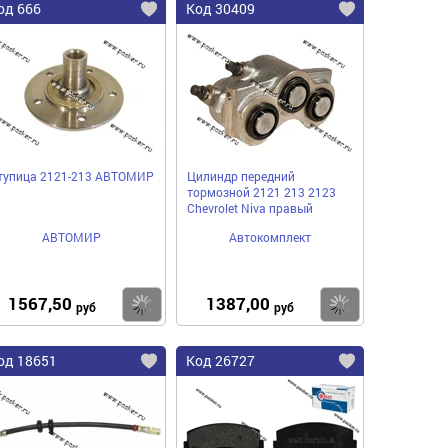
од 666
Код 30409
тупица 2121-213 АВТОМИР
Цилиндр передний
тормозной 2121 213 2123
Chevrolet Niva правый
АВТОМИР
Автокомплект
1567,50
1387,00
пить
Купить
Купить
руб
руб
од 18651
Код 26727