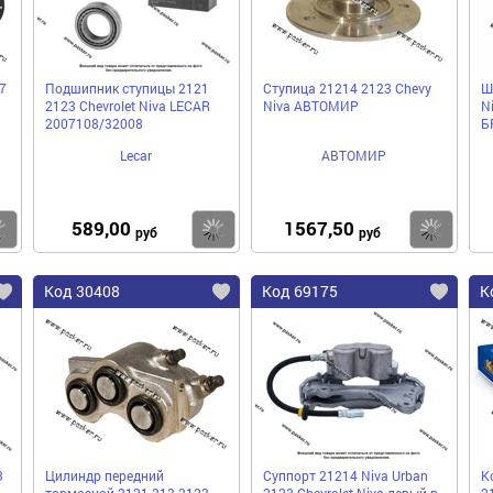
7
Подшипник ступицы 2121
Ступица 21214 2123 Chevy
Ш
2123 Chevrolet Niva LECAR
Niva АВТОМИР
N
2007108/32008
Б
Lecar
АВТОМИР
589,00
1567,50
Купить
Купить
Ку
руб
руб
Код 30408
Код 69175
К
3
Цилиндр передний
Суппорт 21214 Niva Urban
К
тормозной 2121 213 2123
2123 Chevrolet Niva левый в
2