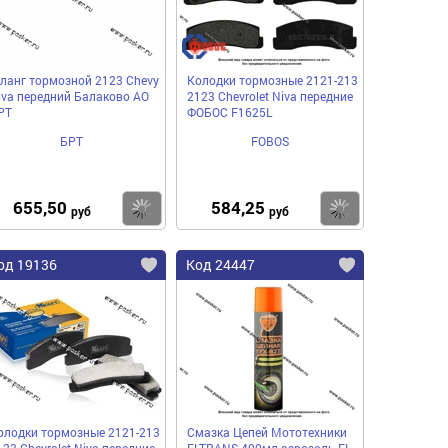
ланг тормозной 2123 Chevy
Колодки тормозные 2121-213
iva передний Балаково АО
2123 Chevrolet Niva передние
РТ
ФОБОС F1625L
БРТ
FOBOS
655,50
584,25
пить
Купить
Купить
руб
руб
од 19136
Код 24447
олодки тормозные 2121-213
Смазка Цепей Мототехники
123 Chevrolet Niva передние
ELTRANS 400мл аэрозоль EL-