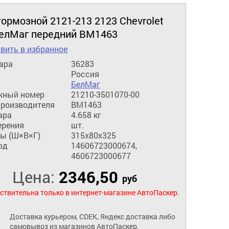
ормозной 2121-213 2123 Chevrolet
БелМаг передний BM1463
вить в избранное
ара
36283
Россия
БелМаг
жный номер
21210-3501070-00
производителя
BM1463
ара
4.658 кг
ерения
шт.
ы (Ш×В×Г)
315x80x325
од
14606723000674,
4606723000677
Цена:
2346,50
руб
ствительна только в интернет-магазине АвтоПаскер.
Доставка курьером, CDEK, Яндекс доставка либо
самовывоз из магазинов АвтоПаскер.