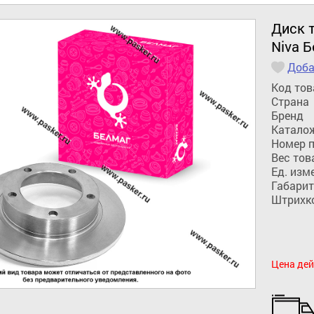
Диск т
Niva 
Доба
Код тов
Страна
Бренд
Катало
Номер 
Вес тов
Ед. изм
Габарит
Штрихк
Цена дей