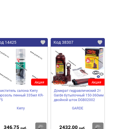
од 14425
Код 38307
Акция
Акция
чиститель салона Kerry
Домкрат гидравлический 2т
эрозоль пенный 335мл KR-
Garde бутылочный 150-360мм
75
двойной шток DGB02002
Kerry
GARDE
346,75
2432,00
пить
Купить
Купить
руб
руб