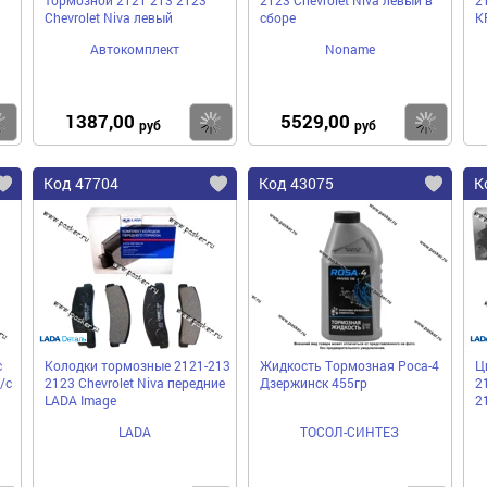
Chevrolet Niva левый
сборе
K
Автокомплект
Noname
1387,00
5529,00
Купить
Купить
Ку
руб
руб
Код 47704
Код 43075
К
с
Колодки тормозные 2121-213
Жидкость Тормозная Роса-4
Ц
/с
2123 Chevrolet Niva передние
Дзержинск 455гр
2
LADA Image
2
LADA
ТОСОЛ-СИНТЕЗ