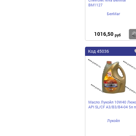
BM1127
БелМаг
1016,50
руб
Код 45036
Масло Лукойл 10W40 Люк
API SL/CF A3/B3/B4-04 5л п
Лукойл