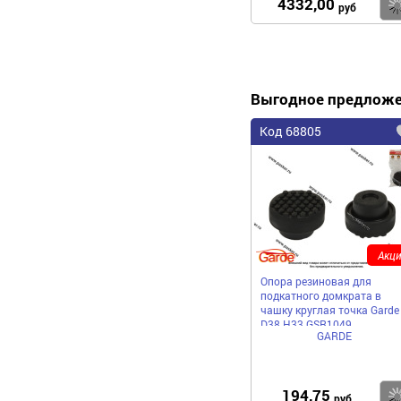
4332,00
руб
Выгодное предлож
Код 68805
Акци
Опора резиновая для
подкатного домкрата в
чашку круглая точка Garde
D38 H33 GSR1049
GARDE
194,75
руб