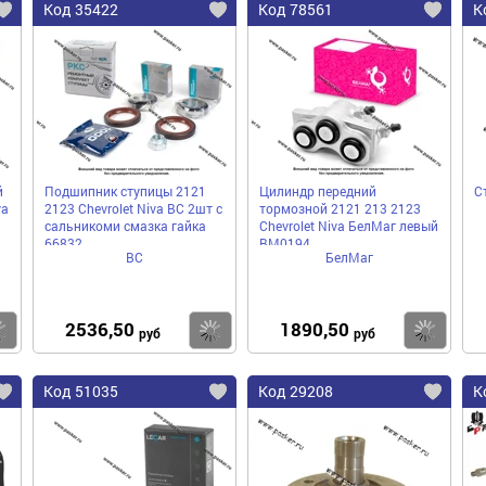
Код 35422
Код 78561
К
й
Подшипник ступицы 2121
Цилиндр передний
С
va
2123 Chevrolet Niva ВС 2шт с
тормозной 2121 213 2123
сальникоми смазка гайка
Chevrolet Niva БелМаг левый
66832
BM0194
ВС
БелМаг
2536,50
1890,50
Купить
Купить
Ку
руб
руб
Код 51035
Код 29208
К