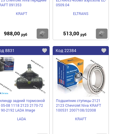
RAFT 091353
0509.04
KRAFT
ELTRANS
988,00
513,00
пить
Купить
Купить
руб
руб
од 8831
Код 22384
илиндр задний тормозной
Подшипник ступицы 2121
105-08 1118 2123 2170-72
2123 Chevrolet Niva KRAFT
190-2192 LADA Image
100531 2007108/32008
LADA
KRAFT