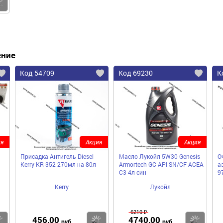
Купить
ение
Код 54709
Код 69230
К
я
Акция
Акция
Присадка Антигель Diesel
Масло Лукойл 5W30 Genesis
О
Kerry KR-352 270мл на 80л
Armortech GC API SN/CF ACEA
а
C3 4л син
9
Kerry
Лукойл
6210 ₽
456,00
4740,00
Купить
Купить
Ку
руб
руб