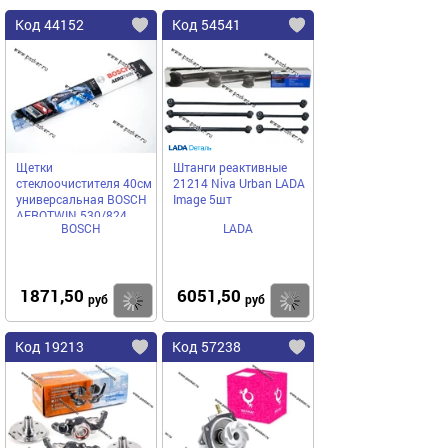
Код 44152
Код 54541
Щетки
Штанги реактивные
стеклоочистителя 40см
21214 Niva Urban LADA
универсальная BOSCH
Image 5шт
AEROTWIN 530/824
BOSCH
LADA
1871,50
6051,50
Купить
Купить
руб
руб
Код 19213
Код 57238