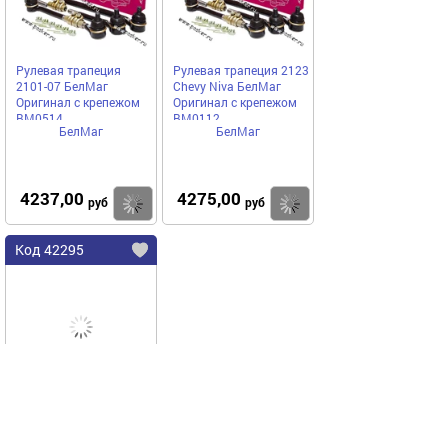
Рулевая трапеция
Рулевая трапеция 2123
2101-07 БелМаг
Chevy Niva БелМаг
Оригинал с крепежом
Оригинал с крепежом
BM0514
BM0112
БелМаг
БелМаг
4237,00
4275,00
Купить
Купить
руб
руб
Код 42295
Рулевая трапеция
21214 БелМаг
Оригинал с крепежом
BM0279