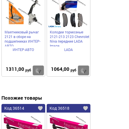
Маятниковый рычаг
Колодки тормозные
2121 в сборе на
2121-213 2123 Chevrolet
подшипниках ИНТЕР-
Niva передние LADA
АВТО
Image
ИНТЕР-АВТО
LADA
1311,00
1064,00
Купить
Купить
руб
руб
Похожие товары
Код 36514
Код 36518