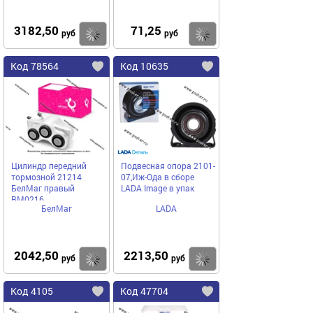
3182,50
71,25
Купить
Купить
руб
руб
Код 78564
Код 10635
Цилиндр передний
Подвесная опора 2101-
тормозной 21214
07,Иж-Ода в сборе
БелМаг правый
LADA Image в упак
BM0216
БелМаг
LADA
2042,50
2213,50
Купить
Купить
руб
руб
Код 4105
Код 47704