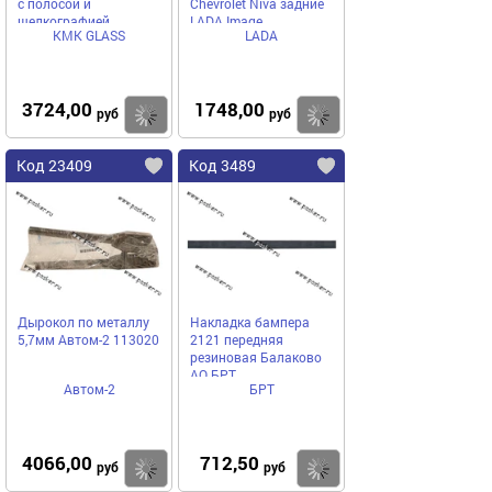
с полосой и
Chevrolet Niva задние
шелкографией
LADA Image
КМК GLASS
LADA
VAZT0075
3724,00
1748,00
Купить
Купить
руб
руб
Код 23409
Код 3489
Дырокол по металлу
Накладка бампера
5,7мм Автом-2 113020
2121 передняя
резиновая Балаково
АО БРТ
Автом-2
БРТ
4066,00
712,50
Купить
Купить
руб
руб