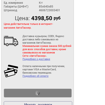
Ед. измерения
К-т
Габариты (Ш×В×Г)
85x640x85
Штрихкод
4606723003401
Цена:
4398,50
руб
Цена действительна только в интернет-
магазине АвтоПаскер.
Доставка курьером, CDEK, Яндекс
доставка либо самовывоз из
магазинов АвтоПаскер.
Минимальная сумма заказа 500 рублей
для всех способов доставки, кроме
самовывоза из магазинов
Сети «АвтоПаскер».
Подробнее о доставке
Оплата наличными при получении,
картами VISA и MasterCard,
банковским переводом.
Подробнее об оплате
Искать аналоги