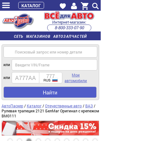
КАТАЛОГ
Интернет-магазин:
8-800-333-07-90
часы работы с 9:00 до 22:00 (пн-пт)
СЕТЬ МАГАЗИНОВ АВТОЗАПЧАСТЕЙ
или
Мои
или
автомобили
Найти
АвтоПаскер
/
Каталог
/
Отечественные авто
/
ВАЗ
/
Рулевая трапеция 2121 БелМаг Оригинал с крепежом
BM0111