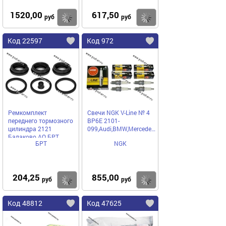
1520,00
617,50
Купить
Купить
руб
руб
Код 22597
Код 972
Ремкомплект
Свечи NGK V-Line № 4
переднего тормозного
BP6E 2101-
цилиндра 2121
099,Audi,BMW,Mercedes,Mitsubishi
Балаково АО БРТ
БРТ
NGK
204,25
855,00
Купить
Купить
руб
руб
Код 48812
Код 47625