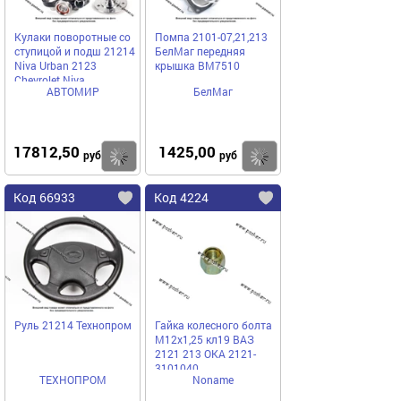
Кулаки поворотные со
Помпа 2101-07,21,213
ступицой и подш 21214
БелМаг передняя
Niva Urban 2123
крышка BM7510
Chevrolet Niva
АВТОМИР
БелМаг
усиленные под ABS
АВТОМИР
17812,50
1425,00
Купить
Купить
руб
руб
Код 66933
Код 4224
Руль 21214 Технопром
Гайка колесного болта
М12х1,25 кл19 ВАЗ
2121 213 ОКА 2121-
3101040
ТЕХНОПРОМ
Noname