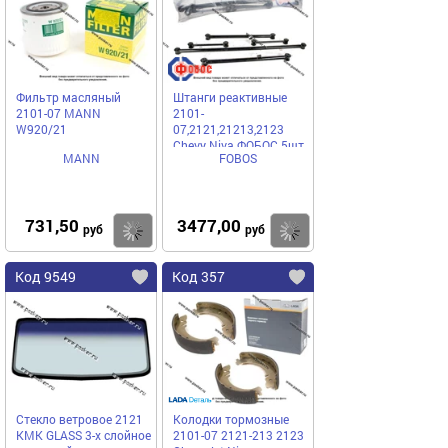
Фильтр масляный
Штанги реактивные
2101-07 MANN
2101-
W920/21
07,2121,21213,2123
Chevy Niva ФОБОС 5шт
MANN
FOBOS
47625
731,50
3477,00
Купить
Купить
руб
руб
Код 9549
Код 357
Стекло ветровое 2121
Колодки тормозные
КМК GLASS 3-х слойное
2101-07 2121-213 2123