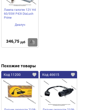
Лампа галоген 12V H4
60/55W P43t DiaLuch
Prime
Диалуч
346,75
Купить
руб
Похожие товары
Код 11200
Код 46615
Датчик скорости 2108-
Датчик скорости 2108-