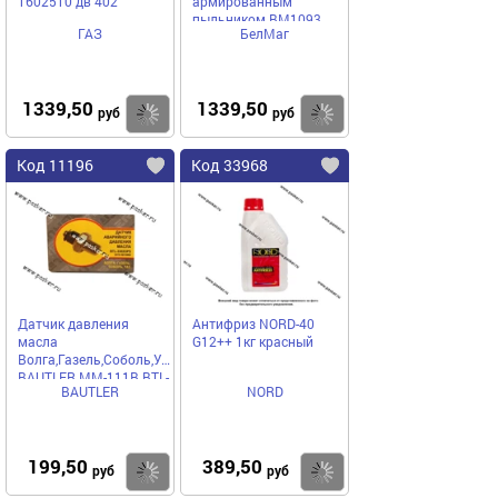
1602510 дв 402
армированным
пыльником BM1093
ГАЗ
БелМаг
[упаковка 2 шт.]
1339,50
1339,50
Купить
Купить
руб
руб
Код 11196
Код 33968
Датчик давления
Антифриз NORD-40
масла
G12++ 1кг красный
Волга,Газель,Соболь,УАЗ
BAUTLER ММ-111В BTL-
BAUTLER
NORD
3302OPS
199,50
389,50
Купить
Купить
руб
руб