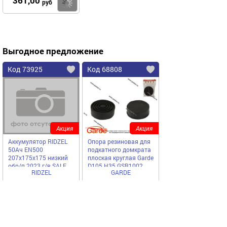
361,00
Купить
руб
Выгодное предложение
Код 73925
Код 68808
Акция
Акция
Аккумулятор RIDZEL
Опора резиновая для
50Ач EN500
подкатного домкрата
207х175х175 низкий
плоская круглая Garde
обр/п 2023 г/в SALE
D105 H35 GSR1002
RIDZEL
GARDE
5770,00
394,25
Купить
Купить
руб
руб