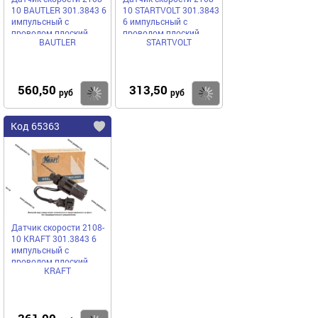
10 BAUTLER 301.3843 6
10 STARTVOLT 301.3843
импульсный с
6 импульсный с
проводом плоский
проводом плоский
BAUTLER
STARTVOLT
разъем BTL-0012SS
разъем VS-SP 0111
560,50
313,50
Купить
Купить
руб
руб
Код 65363
Датчик скорости 2108-
10 KRAFT 301.3843 6
импульсный с
проводом плоский
KRAFT
разъем 104816