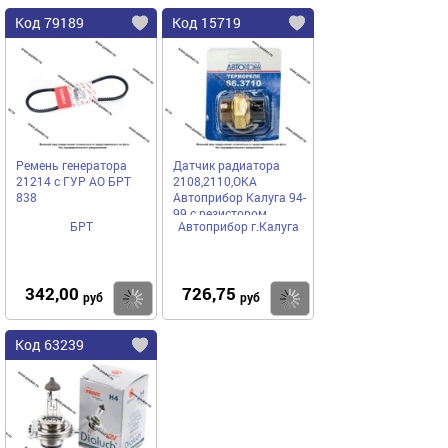
Код 79189
Код 15719
Ремень генератора
Датчик радиатора
21214 с ГУР АО БРТ
2108,2110,ОКА
838
Автоприбор Калуга 94-
99 с резистором
БРТ
Автоприбор г.Калуга
66.3710
342,00
726,75
Купить
Купить
руб
руб
Код 63239