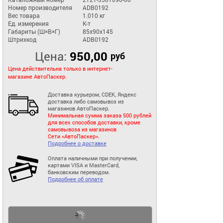
Номер производителя
ADB0192
Вес товара
1.010 кг
Ед. измерения
К-т
Габариты (Ш×В×Г)
85x90x145
Штрихкод
ADB0192
Цена:
950,00
руб
Цена действительна только в интернет-
магазине АвтоПаскер.
Доставка курьером, CDEK, Яндекс
доставка либо самовывоз из
магазинов АвтоПаскер.
Минимальная сумма заказа 500 рублей
для всех способов доставки, кроме
самовывоза из магазинов
Сети «АвтоПаскер».
Подробнее о доставке
Оплата наличными при получении,
картами VISA и MasterCard,
банковским переводом.
Подробнее об оплате