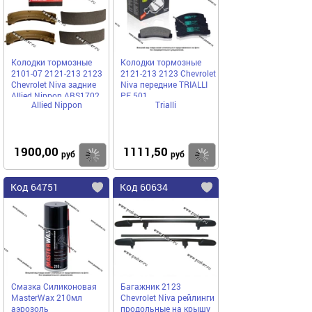
Колодки тормозные
Колодки тормозные
2101-07 2121-213 2123
2121-213 2123 Chevrolet
Chevrolet Niva задние
Niva передние TRIALLI
Allied Nipрon ABS1702
PF 501
Allied Nippon
Trialli
1900,00
1111,50
Купить
Купить
руб
руб
Код 64751
Код 60634
Смазка Силиконовая
Багажник 2123
MasterWax 210мл
Chevrolet Niva рейлинги
аэрозоль
продольные на крышу