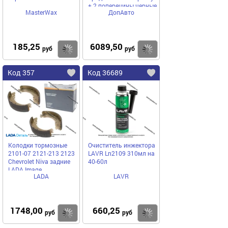
+ 2 поперечины черные
MasterWax
ДопАвто
185,25
6089,50
Купить
Купить
руб
руб
Код 357
Код 36689
Колодки тормозные
Очиститель инжектора
2101-07 2121-213 2123
LAVR Ln2109 310мл на
Chevrolet Niva задние
40-60л
LADA Image
LADA
LAVR
1748,00
660,25
Купить
Купить
руб
руб