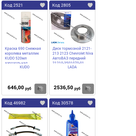
Код 2521
Код 2805
Краска 690 Снежная
Диск тормозной 2121-
королева металлик
213 2123 Chevrolet Niva
KUDO 520мл
АвтоВАЗ передний
аэрозольная
21210-3501070-01
KUDO
LADA
646,00
2536,50
Купить
Купить
руб
руб
Код 46982
Код 30578