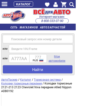
КАТАЛОГ
Интернет-магазин:
8-800-333-07-90
часы работы с 9:00 до 22:00 (пн-пт)
СЕТЬ МАГАЗИНОВ АВТОЗАПЧАСТЕЙ
или
Мои
или
автомобили
Найти
АвтоПаскер
/
Каталог
/
Тормозная система
/
Колодки тормозные передние
/ Колодки тормозные
2121-213 2123 Chevrolet Niva передние Allied Nipрon
ADB0192