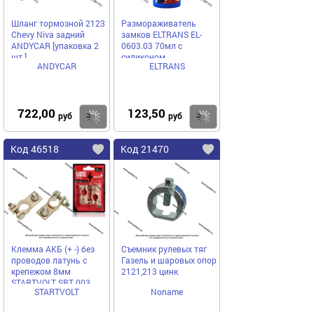
Шланг тормозной 2123
Размораживатель
Chevy Niva задний
замков ELTRANS EL-
ANDYCAR [упаковка 2
0603.03 70мл с
шт.]
силиконом
ANDYCAR
ELTRANS
722,00
123,50
Купить
Купить
руб
руб
Код 46518
Код 21470
Клемма АКБ (+ -) без
Съемник рулевых тяг
проводов латунь c
Газель и шаровых опор
крепежом 8мм
2121,213 цинк
STARTVOLT SBT 003
STARTVOLT
Noname