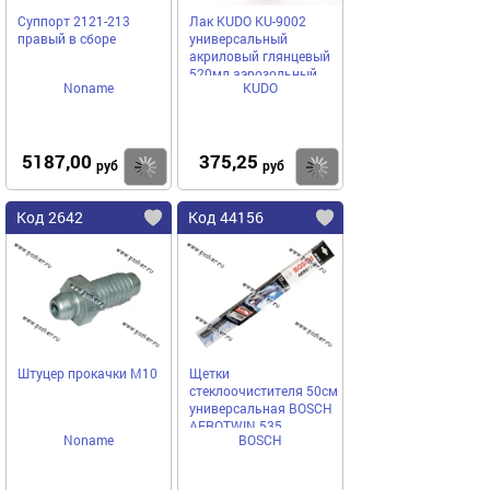
Суппорт 2121-213
Лак KUDO KU-9002
правый в сборе
универсальный
акриловый глянцевый
520мл аэрозольный
Noname
KUDO
5187,00
375,25
Купить
Купить
руб
руб
Код 2642
Код 44156
Штуцер прокачки М10
Щетки
стеклоочистителя 50см
универсальная BOSCH
AEROTWIN 535
Noname
BOSCH