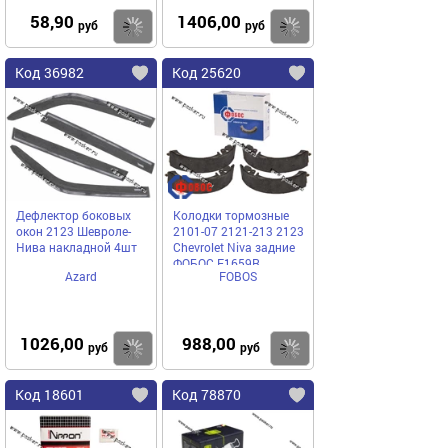
58,90
1406,00
Купить
Купить
руб
руб
Код 36982
Код 25620
Дефлектор боковых
Колодки тормозные
окон 2123 Шевроле-
2101-07 2121-213 2123
Нива накладной 4шт
Chevrolet Niva задние
ФОБОС F1659R
Azard
FOBOS
1026,00
988,00
Купить
Купить
руб
руб
Код 18601
Код 78870