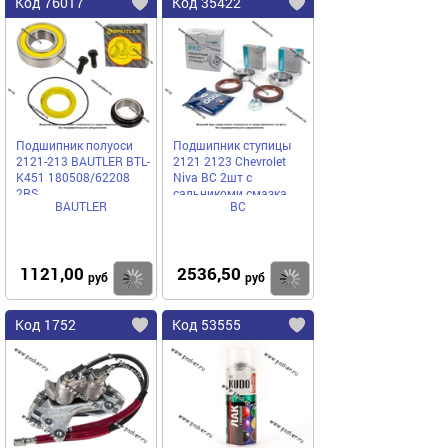
Код 76017
Код 35422
Подшипник полуоси
Подшипник ступицы
2121-213 BAUTLER BTL-
2121 2123 Chevrolet
K451 180508/62208
Niva ВС 2шт с
2RS
сальникоми смазка
BAUTLER
ВС
гайка 66832
1121,00
2536,50
Купить
Купить
руб
руб
Код 1752
Код 53555