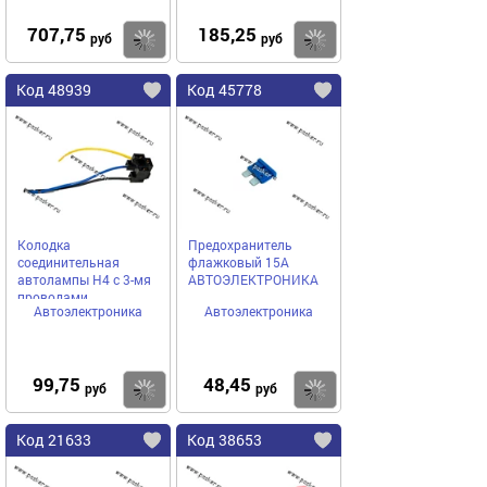
707,75
185,25
Купить
Купить
руб
руб
Код 48939
Код 45778
Колодка
Предохранитель
соединительная
флажковый 15A
автолампы H4 с 3-мя
АВТОЭЛЕКТРОНИКА
проводами
Автоэлектроника
Автоэлектроника
АВТОЭЛЕКТРОНИКА
99,75
48,45
Купить
Купить
руб
руб
Код 21633
Код 38653