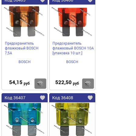
Предохранитель
Предохранитель
флажковый BOSCH
флажковый BOSCH 10A
7,5A
[упаковка 10 шт.]
BOSCH
BOSCH
54,15
522,50
Купить
Купить
руб
руб
Код 36407
Код 36408