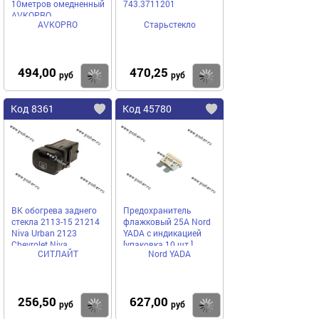
10метров омедненный
743.3711201
AVKOPRO
AVKOPRO
Старьстекло
494,00
470,25
Купить
Купить
руб
руб
Код 8361
Код 45780
ВК обогрева заднего
Предохранитель
стекла 2113-15 21214
флажковый 25A Nord
Niva Urban 2123
YADA с индикацией
Chevrolet Niva
[упаковка 10 шт.]
СИТЛАЙТ
Nord YADA
СИТЛАЙТ 75.3710-
01.04
256,50
627,00
Купить
Купить
руб
руб