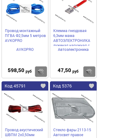
Провод монтажный
Клемма гнездовая
ПГВА Ф2,5мм 5 метров
6,3мм мама
AVKOPRO
АВТОЭЛЕКТРОНИКА
луженая наружная с
AVKOPRO
Автоэлектроника
проводом 2,50 мм
8006СБ-2,50
598,50
47,50
Купить
Купить
руб
руб
Код 45791
Код 5376
Провод акустический
Стекло фары 2113-15
ШВПМ 2х0,50мм
Автосвет правое