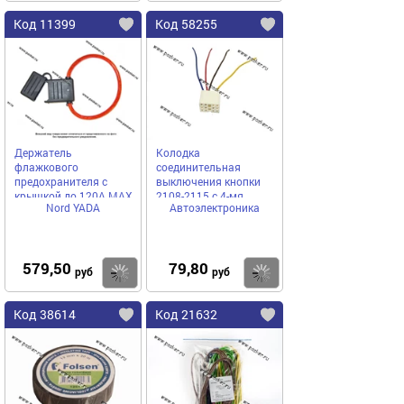
Код 11399
Код 58255
Держатель
Колодка
флажкового
соединительная
предохранителя с
выключения кнопки
крышкой до 120А MAX
2108-2115 с 4-мя
Nord YADA
Автоэлектроника
W711 сечение провода
проводами
4,5мм Nord YADA
АВТОЭЛЕКТРОНИКА
579,50
79,80
Купить
Купить
руб
руб
Код 38614
Код 21632