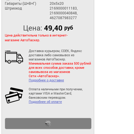
Габариты (Ш×В×Г)
20x5x20
Штрихкод
2169000011183,
2169000040848,
4627087983277
Цена:
49,40
руб
Цена действительна только в интернет-
магазине АвтоПаскер.
Доставка курьером, CDEK, Яндекс
доставка либо самовывоз из
магазинов АвтоПаскер.
Минимальная сумма заказа 500 рублей
для всех способов доставки, кроме
самовывоза из магазинов
Сети «АвтоПаскер».
Подробнее о доставке
Оплата наличными при получении,
картами VISA и MasterCard,
банковским переводом.
Подробнее об оплате