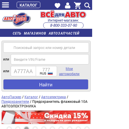
КАТАЛОГ
Интернет-магазин:
8-800-333-07-90
часы работы с 9:00 до 22:00 (пн-пт)
СЕТЬ МАГАЗИНОВ АВТОЗАПЧАСТЕЙ
или
Мои
или
автомобили
Найти
АвтоПаскер
/
Каталог
/
Автоэлектрика
/
Предохранители
/ Предохранитель флажковый 10A
АВТОЭЛЕКТРОНИКА