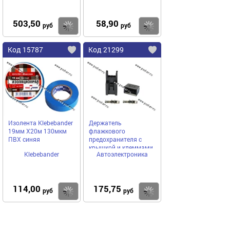
503,50
58,90
Купить
Купить
руб
руб
Код 15787
Код 21299
Изолента Klebebander
Держатель
19мм Х20м 130мкм
флажкового
ПВХ синяя
предохранителя с
крышкой и клеммами
Klebebander
Автоэлектроника
до 30А
АВТОЭЛЕКТРОНИКА
ДП30К
114,00
175,75
Купить
Купить
руб
руб