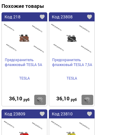
Похожие товары
Код 218
Код 23808
Предохранитель
Предохранитель
флажковый TESLA 5A
флажковый TESLA 7,5A
TESLA
TESLA
36,10
36,10
Купить
Купить
руб
руб
Код 23809
Код 23810