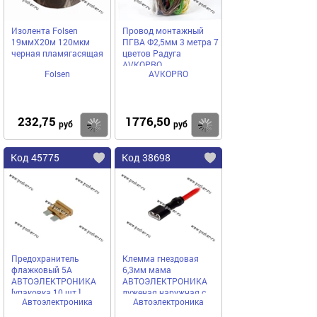
Изолента Folsen
Провод монтажный
19ммX20м 120мкм
ПГВА Ф2,5мм 3 метра 7
черная пламягасящая
цветов Радуга
AVKOPRO
Folsen
AVKOPRO
232,75
1776,50
Купить
Купить
руб
руб
Код 45775
Код 38698
Предохранитель
Клемма гнездовая
флажковый 5A
6,3мм мама
АВТОЭЛЕКТРОНИКА
АВТОЭЛЕКТРОНИКА
[упаковка 10 шт.]
луженая наружная с
Автоэлектроника
Автоэлектроника
проводом 2,50 мм
8006СБИ-2,50