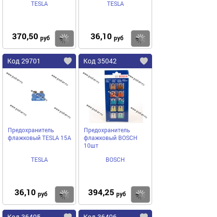
TESLA
TESLA
370,50
36,10
Купить
Купить
руб
руб
Код 29701
Код 35042
Предохранитель
Предохранитель
флажковый TESLA 15A
флажковый BOSCH
10шт
TESLA
BOSCH
36,10
394,25
Купить
Купить
руб
руб
Код 36405
Код 36406