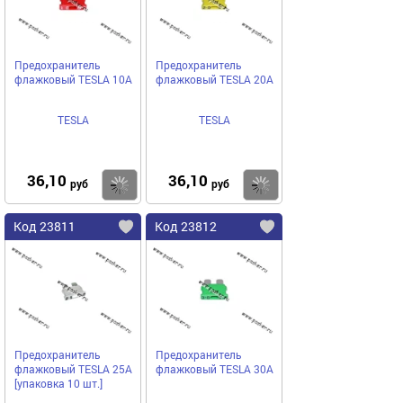
Предохранитель
Предохранитель
флажковый TESLA 10A
флажковый TESLA 20A
TESLA
TESLA
36,10
36,10
Купить
Купить
руб
руб
Код 23811
Код 23812
Предохранитель
Предохранитель
флажковый TESLA 25A
флажковый TESLA 30A
[упаковка 10 шт.]