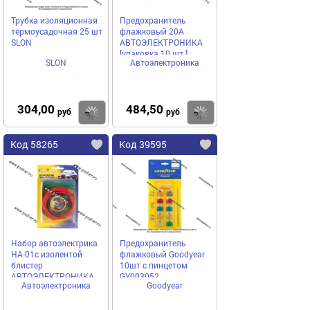
Трубка изоляционная
Предохранитель
термоусадочная 25 шт
флажковый 20A
SLON
АВТОЭЛЕКТРОНИКА
[упаковка 10 шт.]
SLON
Автоэлектроника
304,00
484,50
Купить
Купить
руб
руб
Код 58265
Код 39595
Набор автоэлектрика
Предохранитель
НА-01с изолентой
флажковый Goodyear
блистер
10шт с пинцетом
АВТОЭЛЕКТРОНИКА
GY003052
Автоэлектроника
Goodyear