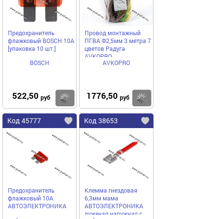
Предохранитель
Провод монтажный
флажковый BOSCH 10A
ПГВА Ф2,5мм 3 метра 7
[упаковка 10 шт.]
цветов Радуга
AVKOPRO
BOSCH
AVKOPRO
522,50
1776,50
Купить
Купить
руб
руб
Код 45777
Код 38653
Предохранитель
Клемма гнездовая
флажковый 10A
6,3мм мама
АВТОЭЛЕКТРОНИКА
АВТОЭЛЕКТРОНИКА
луженая наружная с