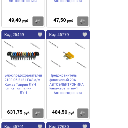
Автоэлектроника
Автоэлектроника
проводом 2,50 мм
8006СБ-2,50
49,40
47,50
Купить
Купить
руб
руб
Код 25459
Код 45779
Блок предохранителей
Предохранитель
2103-06 2121 ГАЗ а/м
флажковый 20A
Камаз Таврия ЛУЧ
АВТОЭЛЕКТРОНИКА
БПР-13/41.3722
[упаковка 10 шт.]
ЛУЧ
Автоэлектроника
большой с пред-ми
631,75
484,50
Купить
Купить
руб
руб
Код 45791
Код 72630