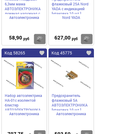
6,3мм мама
флажковый 25A Nord
АВТОЭЛЕКТРОНИКА
YADA с индикацией
луженая наружная с
[упаковка 10 шт.]
Автоэлектроника
Nord YADA
проводом 2,50 мм
8006СБИ-2,50
58,90
627,00
Купить
Купить
руб
руб
Код 58265
Код 45775
Набор автоэлектрика
Предохранитель
НА-01с изолентой
флажковый 5A
блистер
АВТОЭЛЕКТРОНИКА
АВТОЭЛЕКТРОНИКА
[упаковка 10 шт.]
Автоэлектроника
Автоэлектроника
707,75
503,50