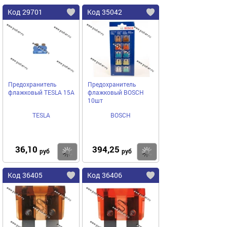
Код 29701
Код 35042
Предохранитель
Предохранитель
флажковый TESLA 15A
флажковый BOSCH
10шт
TESLA
BOSCH
36,10
394,25
Купить
Купить
руб
руб
Код 36405
Код 36406