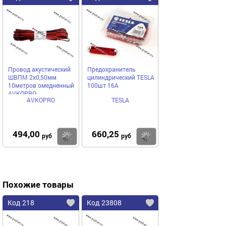
Провод акустический
Предохранитель
ШВПМ 2х0,50мм
цилиндрический TESLA
10метров омедненный
100шт 16A
AVKOPRO
AVKOPRO
TESLA
494,00
660,25
Купить
Купить
руб
руб
Похожие товары
Код 218
Код 23808