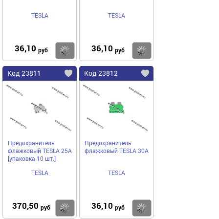
TESLA
TESLA
36,10
36,10
Купить
Купить
руб
руб
Код 23811
Код 23812
Предохранитель
Предохранитель
флажковый TESLA 25A
флажковый TESLA 30A
[упаковка 10 шт.]
TESLA
TESLA
370,50
36,10
Купить
Купить
руб
руб