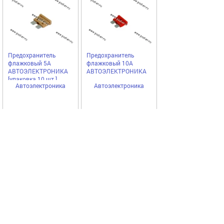
Предохранитель
Предохранитель
флажковый 5A
флажковый 10A
АВТОЭЛЕКТРОНИКА
АВТОЭЛЕКТРОНИКА
[упаковка 10 шт.]
Автоэлектроника
Автоэлектроника
503,50
49,40
Купить
Купить
руб
руб
Код 45779
Код 51049
Предохранитель
Предохранитель