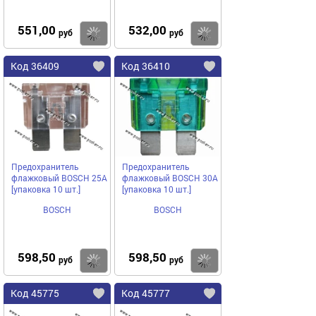
551,00
532,00
Купить
Купить
руб
руб
Код 36409
Код 36410
Предохранитель
Предохранитель
флажковый BOSCH 25A
флажковый BOSCH 30A
[упаковка 10 шт.]
[упаковка 10 шт.]
BOSCH
BOSCH
598,50
598,50
Купить
Купить
руб
руб
Код 45775
Код 45777