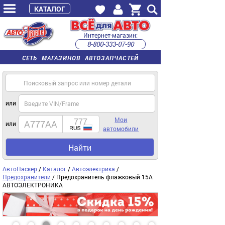
КАТАЛОГ
Интернет-магазин:
8-800-333-07-90
часы работы с 9:00 до 22:00 (пн-пт)
СЕТЬ МАГАЗИНОВ АВТОЗАПЧАСТЕЙ
или
Мои
или
автомобили
Найти
АвтоПаскер
/
Каталог
/
Автоэлектрика
/
Предохранители
/ Предохранитель флажковый 15A
АВТОЭЛЕКТРОНИКА