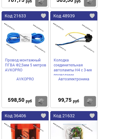
Купить
Купить
руб
руб
Код 21633
Код 48939
Провод монтажный
Колодка
ПГВА Ф2,5мм 5 метров
соединительная
AVKOPRO
автолампы H4 с 3-мя
проводами
AVKOPRO
Автоэлектроника
АВТОЭЛЕКТРОНИКА
598,50
99,75
Купить
Купить
руб
руб
Код 36406
Код 21632