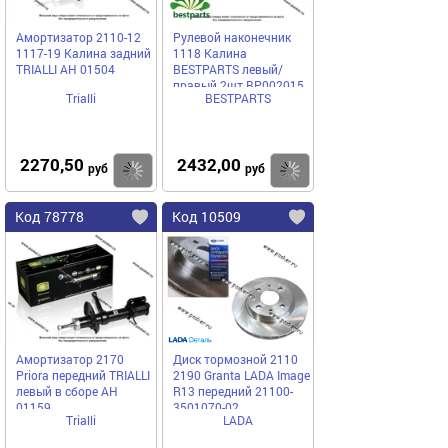
Амортизатор 2110-12
Рулевой наконечник
1117-19 Калина задний
1118 Калина
TRIALLI AH 01504
BESTPARTS левый/
правый 2шт BP002015
Trialli
BESTPARTS
2270,50
2432,00
Купить
Купить
руб
руб
Код 78778
Код 10509
Амортизатор 2170
Диск тормозной 2110
Priora передний TRIALLI
2190 Granta LADA Image
левый в сборе AH
R13 передний 21100-
01159
3501070-02
Trialli
LADA