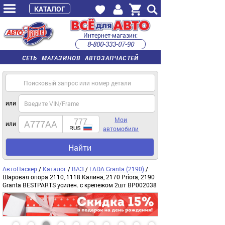
КАТАЛОГ
Интернет-магазин:
8-800-333-07-90
часы работы с 9:00 до 22:00 (пн-пт)
СЕТЬ МАГАЗИНОВ АВТОЗАПЧАСТЕЙ
или
Мои
или
автомобили
Найти
АвтоПаскер
/
Каталог
/
ВАЗ
/
LADA Granta (2190)
/
Шаровая опора 2110, 1118 Калина, 2170 Priora, 2190
Granta BESTPARTS усилен. с крепежом 2шт BP002038