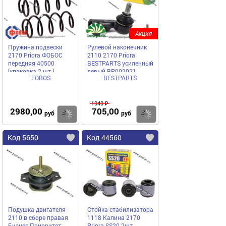
Акция
Пружина подвески
Рулевой наконечник
2170 Priora ФОБОС
2110 2170 Priora
передняя 40500
BESTPARTS усиленный
[упаковка 2 шт.]
левый BP002021
FOBOS
BESTPARTS
1040 ₽
2980,00
705,00
Купить
Купить
руб
руб
Код 5650
Код 44560
Подушка двигателя
Стойка стабилизатора
2110 в сборе правая
1118 Калина 2170
Бизнес Приоритет
Priora SS20 2шт