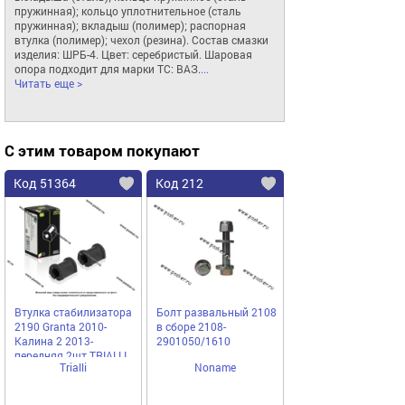
пружинная); кольцо уплотнительное (сталь 
пружинная); вкладыш (полимер); распорная 
втулка (полимер); чехол (резина). Состав смазки 
изделия: ШРБ-4. Цвет: серебристый. Шаровая 
опора подходит для марки ТС: ВАЗ.
... 
Читать еще >
С этим товаром покупают
Код 51364
Код 212
Втулка стабилизатора
Болт развальный 2108
2190 Granta 2010-
в сборе 2108-
Калина 2 2013-
2901050/1610
передняя 2шт TRIALLI
Trialli
Noname
RB 0139