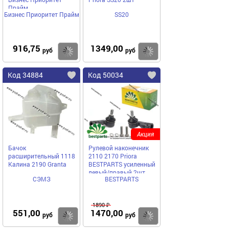
Прайм
Бизнес Приоритет Прайм
SS20
916,75
1349,00
Купить
Купить
руб
руб
Код 34884
Код 50034
Акция
Бачок
Рулевой наконечник
расширительный 1118
2110 2170 Priora
Калина 2190 Granta
BESTPARTS усиленный
левый/правый 2шт
СЭМЗ
BESTPARTS
BP002023
1890 ₽
551,00
1470,00
Купить
Купить
руб
руб