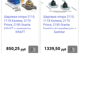
Шаровая опора 2110,
Шаровая опора 2110,
1118 Калина, 2170
1118 Калина, 2170
Priora, 2190 Granta
Priora, 2190 Granta
KRAFT с крепежом
БелМаг-Конвейерная с
KRAFT
БелМаг
053214
крепежом 2шт BM0090
850,25
1339,50
Купить
Купить
руб
руб
Код 48057
Код 50080
Шаровая опора 2110,
Шаровая опора 2110,
1118 Калина, 2170
1118 Калина, 2170
Priora, 2190 Granta
Priora, 2190 Granta
LADA Image с крепежом
BESTPARTS с крепежом