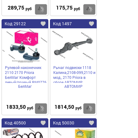
289,75
175,75
Купить
Купить
руб
руб
Код 29122
Код 1497
Рулевой наконечник
Рычаг подвески 1118
2110 2170 Priora
Калина,2108-099,2110 и
БелМаг Комфорт
мод., 2170 Priora в
левый/правый BM0776
сборе АВТОМИР
БелМаг
АВТОМИР
1833,50
1814,50
Купить
Купить
руб
руб
Код 40500
Код 50030