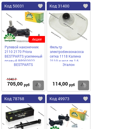
Код 50031
Код 31400
Акция
Рулевой наконечник
Фильтр
2110 2170 Priora
электробензонасоса
BESTPARTS усиленный
сетка 1118 Калина
правый BP002022
2110 и мод дв 1,6
BESTPARTS
Эталон
1040 ₽
705,00
114,00
Купить
Купить
руб
руб
Код 78768
Код 49973