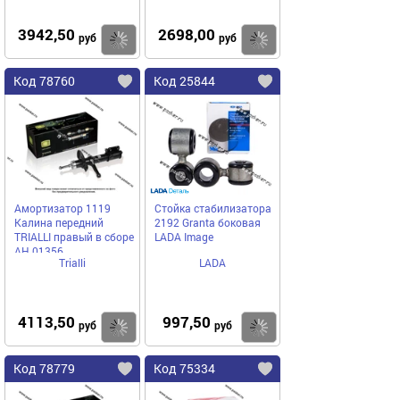
3942,50
2698,00
Купить
Купить
руб
руб
Код 78760
Код 25844
Амортизатор 1119
Стойка стабилизатора
Калина передний
2192 Granta боковая
TRIALLI правый в сборе
LADA Image
AH 01356
Trialli
LADA
4113,50
997,50
Купить
Купить
руб
руб
Код 78779
Код 75334