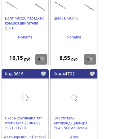
Болт М6х20 передней
Шайба М6х18
крышки двигателя
2101
Noname
Noname
16,15
8,55
Купить
Купить
руб
руб
Код 9615
Код 44792
Скоба крепления тяг
Очиститель
отопителя 2108-099,
автокондиционера
2121, 21213
PLAK 500мл Океан
Автонормаль г.Белебей
Atas