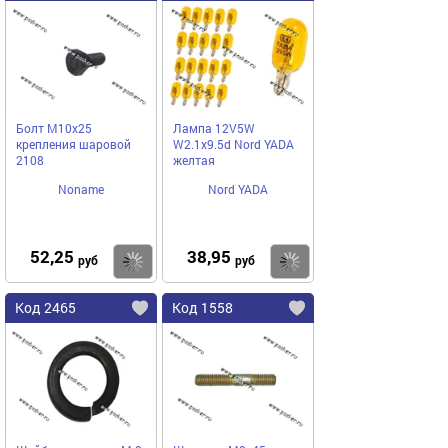
Болт М10х25
Лампа 12V5W
крепления шаровой
W2.1x9.5d Nord YADA
2108
желтая
Noname
Nord YADA
52,25
38,95
Купить
Купить
руб
руб
Код 2465
Код 1558