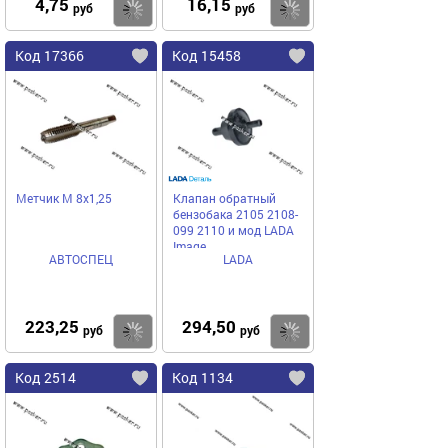
4,75
16,15
Купить
Купить
руб
руб
Код 17366
Код 15458
Метчик М 8х1,25
Клапан обратный
бензобака 2105 2108-
099 2110 и мод LADA
Image
АВТОСПЕЦ
LADA
223,25
294,50
Купить
Купить
руб
руб
Код 2514
Код 1134