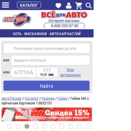
КАТАЛОГ
Интернет-магазин:
8-800-333-07-90
часы работы с 9:00 до 22:00 (пн-пт)
СЕТЬ МАГАЗИНОВ АВТОЗАПЧАСТЕЙ
или
Мои
или
автомобили
Найти
АвтоПаскер
/
Каталог
/
Крепеж
/
Гайки
/ Гайка М6 с
зубчатым буртиком 13832101