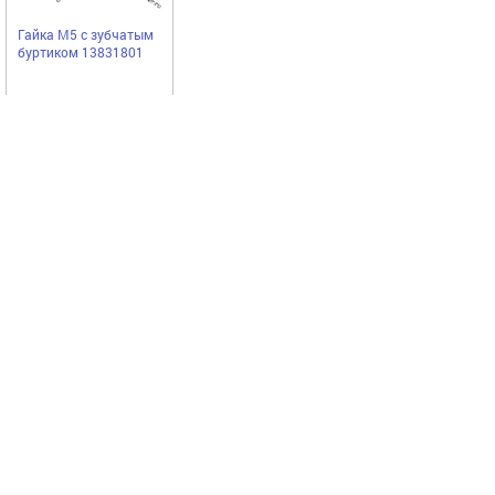
Гайка М5 с зубчатым
буртиком 13831801
Noname
7,60
Купить
руб
Выгодное предложение
Код 40949
Код 23394
Акция
Акция
Антифриз MAXHIM
Домкрат