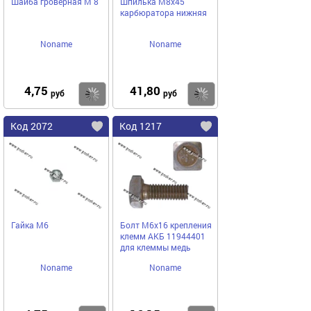
Шайба гроверная М 8
Шпилька М8х45
карбюратора нижняя
Noname
Noname
4,75
41,80
Купить
Купить
руб
руб
Код 2072
Код 1217
Гайка М6
Болт М6х16 крепления
клемм АКБ 11944401
для клеммы медь
Noname
Noname