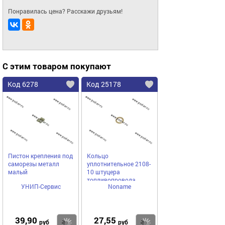
Понравилась цена? Расскажи друзьям!
С этим товаром покупают
Код 6278
Код 25178
Пистон крепления под
Кольцо
саморезы металл
уплотнительное 2108-
малый
10 штуцера
топливопровода
УНИП-Сервис
Noname
инжектор дв. 1,5
39,90
27,55
Купить
Купить
руб
руб