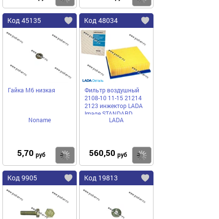
Код 45135
Код 48034
Гайка М6 низкая
Фильтр воздушный
2108-10 11-15 21214
2123 инжектор LADA
Image STANDARD
Noname
LADA
5,70
560,50
Купить
Купить
руб
руб
Код 9905
Код 19813