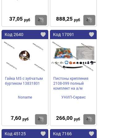
37,05
888,25
Купить
Купить
руб
руб
Код 2640
Код 17091
Гайка М5 с зубчатым
Пистоны крепления
буртиком 13831801
2108-099 полный
комплект на а/м
Noname
УНИП-Сервис
7,60
266,00
Купить
Купить
руб
руб
Код 45125
Код 7166