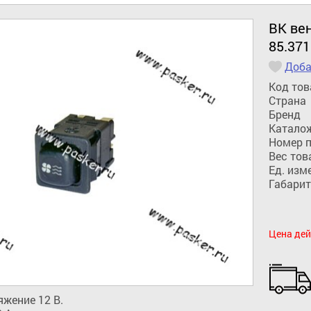
ВК ве
85.371
Доба
Код тов
Страна
Бренд
Катало
Номер 
Вес тов
Ед. изм
Габарит
Цена дей
жение 12 В.
