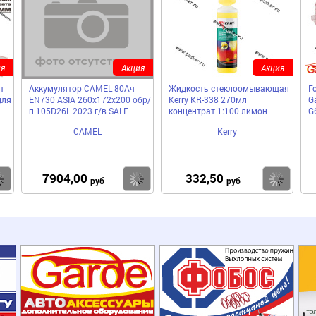
я
Акция
Акция
т
Аккумулятор CAMEL 80Ач
Жидкость стеклоомывающая
Г
для
EN730 ASIA 260х172х200 обр/
Kerry KR-338 270мл
Ga
п 105D26L 2023 г/в SALE
концентрат 1:100 лимон
G
CAMEL
Kerry
7904,00
332,50
Купить
Купить
Ку
руб
руб