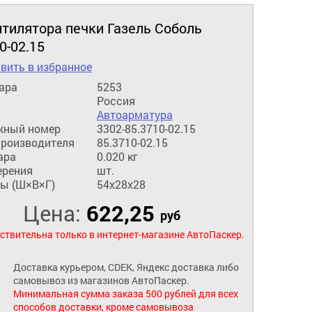
нтилятора печки Газель Соболь
0-02.15
вить в избранное
ара
5253
Россия
Автоарматура
жный номер
3302-85.3710-02.15
производителя
85.3710-02.15
ара
0.020 кг
ерения
шт.
ы (Ш×В×Г)
54x28x28
Цена:
622,25
руб
ствительна только в интернет-магазине АвтоПаскер.
Доставка курьером, CDEK, Яндекс доставка либо
самовывоз из магазинов АвтоПаскер.
Минимальная сумма заказа 500 рублей для всех
способов доставки, кроме самовывоза