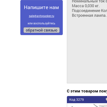
Номинальный ток 8 
Масса 0,030 кг.

Напишите нам
Подсоединение Кол
Встроенная лампа.
sale@avtopasker.ru
или воспользуйтесь
обратной связью
С этим товаром по
Код 3279