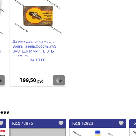
Датчик давления масла
Волга,Газель,Соболь,УАЗ
в
BAUTLER ММ-111В BTL-
3302OPS
BAUTLER
199,50
Купить
Купить
руб
ение
Код 73875
Код 12923
К