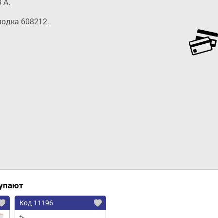
А.

одка 608212.

Добавить в корзину
купают
Код 11196