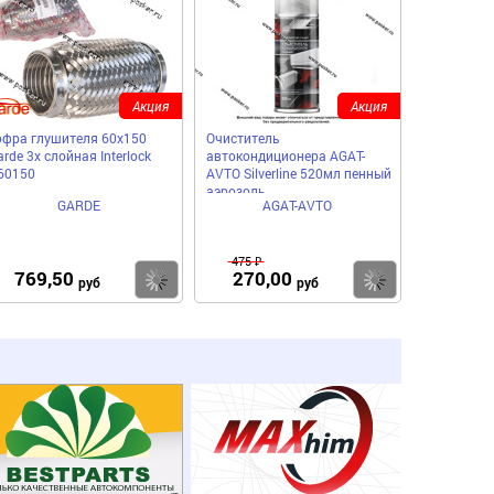
Акция
Акция
офра глушителя 60x150
Очиститель
rde 3х слойная Interloсk
автокондиционера AGAT-
60150
AVTO Silverline 520мл пенный
аэрозоль
GARDE
AGAT-AVTO
475 ₽
769,50
270,00
пить
Купить
Купить
руб
руб