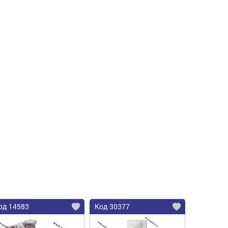
од 14583
Код 30377