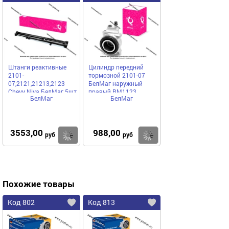
Штанги реактивные
Цилиндр передний
2101-
тормозной 2101-07
07,2121,21213,2123
БелМаг наружный
Chevy Niva БелМаг 5шт
правый BM1123
БелМаг
БелМаг
BM5545
3553,00
988,00
Купить
Купить
руб
руб
Похожие товары
Код 802
Код 813