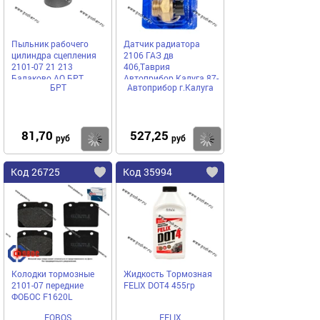
Пыльник рабочего
Датчик радиатора
цилиндра сцепления
2106 ГАЗ дв
2101-07 21 213
406,Таврия
Балаково АО БРТ
Автоприбор Калуга 87-
БРТ
Автоприбор г.Калуга
92 ТМ108
81,70
527,25
Купить
Купить
руб
руб
Код 26725
Код 35994
Колодки тормозные
Жидкость Тормозная
2101-07 передние
FELIX DOT4 455гр
ФОБОС F1620L
FOBOS
FELIX