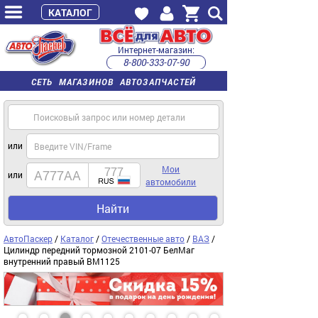
КАТАЛОГ
Интернет-магазин:
8-800-333-07-90
часы работы с 9:00 до 22:00 (пн-пт)
СЕТЬ МАГАЗИНОВ АВТОЗАПЧАСТЕЙ
или
Мои
или
автомобили
Найти
АвтоПаскер
/
Каталог
/
Отечественные авто
/
ВАЗ
/
Цилиндр передний тормозной 2101-07 БелМаг
внутренний правый BM1125