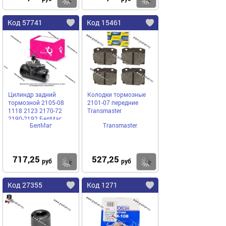
Код 57741
Код 15461
Цилиндр задний
Колодки тормозные
тормозной 2105-08
2101-07 передние
1118 2123 2170-72
Transmaster
2190-2192 БелМаг
БелМаг
Transmaster
оригинал BM4160
717,25
527,25
Купить
Купить
руб
руб
Код 27355
Код 1271