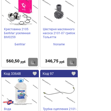
Крестовина 2105
Шестерня маслянного
БелМаг усиленная
насоса 2101-07 грибок
BM0259
Тольятти
БелМаг
Noname
560,50
346,75
Купить
Купить
руб
руб
Код 33648
Код 97
Вода
Трубка сцепления 2101-