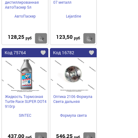
дистиллированная
07 металл
АвтоПаскер 5л
АвтоПаскер
Lejardine
128,25
123,50
Купить
Купить
руб
руб
Код 75764
Код 16782
Жидкость Тормозная
Оптика 2106 Формула
Turtle Race SUPER DOT4
Света дальняя
910гр
SINTEC
Формула света
437,00
546,25
Купить
Купить
руб
руб