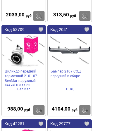
2033,00
313,50
Купить
Купить
руб
руб
Код 53709
Код 2041
Цилиндр передний
Бампер 2107 СЭД
тормозной 2101-07
передний в сборе
БелМаг наружный
левый BM1124
БелМаг
СЭД
988,00
4104,00
Купить
Купить
руб
руб
Код 42281
Код 29777