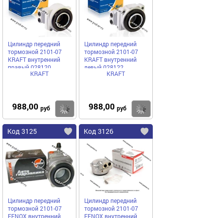
Цилиндр передний
Цилиндр передний
тормозной 2101-07
тормозной 2101-07
KRAFT внутренний
KRAFT внутренний
правый 028120
левый 028122
KRAFT
KRAFT
988,00
988,00
Купить
Купить
руб
руб
Код 3125
Код 3126
Цилиндр передний
Цилиндр передний
тормозной 2101-07
тормозной 2101-07
FENOX внутренний
FENOX внутренний