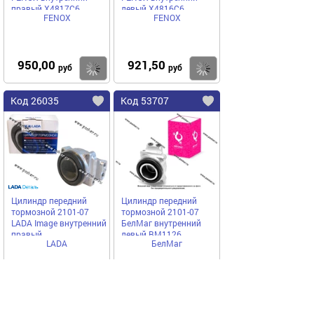
правый X4817C6
левый X4816C6
FENOX
FENOX
950,00
921,50
Купить
Купить
руб
руб
Код 26035
Код 53707
Цилиндр передний
Цилиндр передний
тормозной 2101-07
тормозной 2101-07
LADA Image внутренний
БелМаг внутренний
правый
левый BM1126
LADA
БелМаг
1368,00
988,00
Купить
Купить
руб
руб