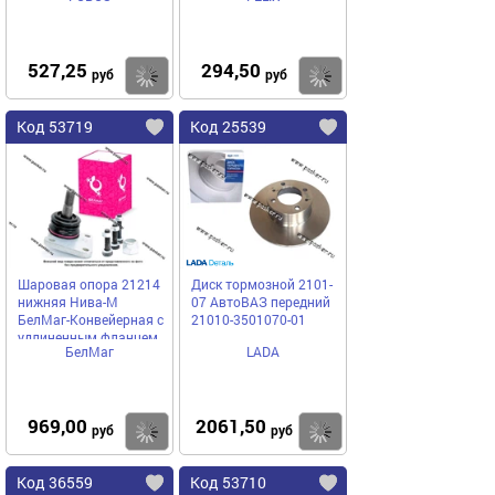
527,25
294,50
Купить
Купить
руб
руб
Код 53719
Код 25539
Шаровая опора 21214
Диск тормозной 2101-
нижняя Нива-М
07 АвтоВАЗ передний
БелМаг-Конвейерная с
21010-3501070-01
удлиненным фланцем
БелМаг
LADA
BM0174
969,00
2061,50
Купить
Купить
руб
руб
Код 36559
Код 53710