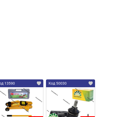
пить
од 13590
Код 50030