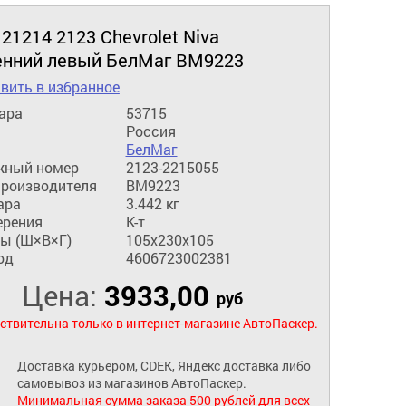
1214 2123 Chevrolet Niva
енний левый БелМаг BM9223
вить в избранное
ара
53715
Россия
БелМаг
жный номер
2123-2215055
производителя
BM9223
ара
3.442 кг
ерения
К-т
ы (Ш×В×Г)
105x230x105
од
4606723002381
Цена:
3933,00
руб
ствительна только в интернет-магазине АвтоПаскер.
Доставка курьером, CDEK, Яндекс доставка либо
самовывоз из магазинов АвтоПаскер.
Минимальная сумма заказа 500 рублей для всех