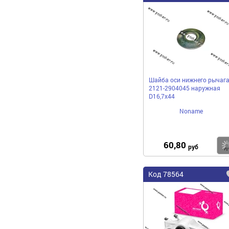
Шайба оси нижнего рычаг
2121-2904045 наружная
D16,7х44
Noname
60,80
руб
Код 78564