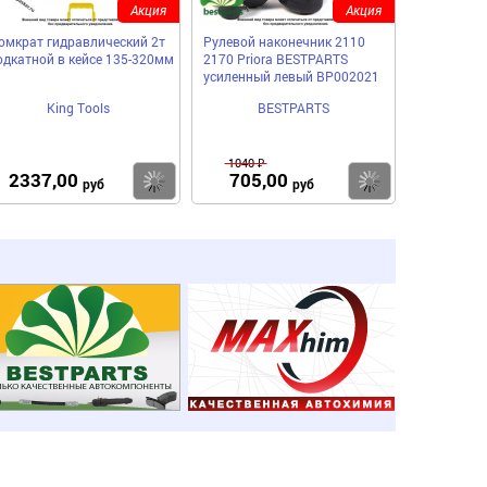
Акция
Акция
омкрат гидравлический 2т
Рулевой наконечник 2110
одкатной в кейсе 135-320мм
2170 Priora BESTPARTS
усиленный левый BP002021
King Tools
BESTPARTS
1040 ₽
2337,00
705,00
пить
Купить
Купить
руб
руб