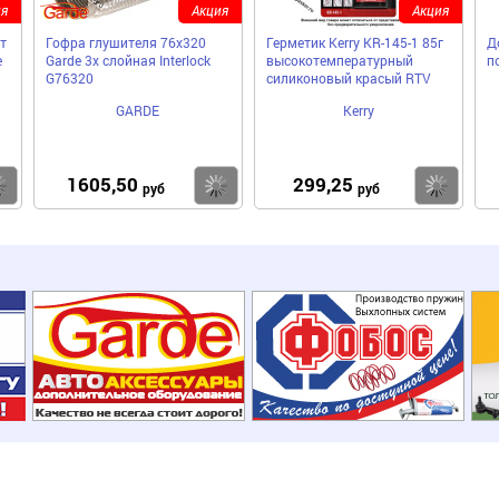
я
Акция
Акция
т
Гофра глушителя 76x320
Герметик Kerry KR-145-1 85г
Д
e
Garde 3х слойная Interloсk
высокотемпературный
п
G76320
силиконовый красый RTV
GARDE
Kerry
1605,50
299,25
Купить
Купить
Ку
руб
руб