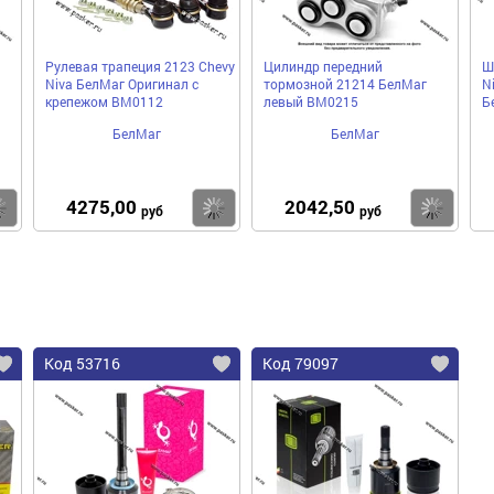
Рулевая трапеция 2123 Chevy
Цилиндр передний
Ш
Niva БелМаг Оригинал с
тормозной 21214 БелМаг
N
крепежом BM0112
левый BM0215
Б
БелМаг
БелМаг
4275,00
2042,50
Купить
Купить
Ку
руб
руб
Код 53716
Код 79097