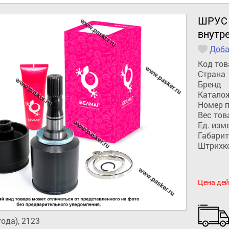
ШРУС 2
внутр
Доба
Код тов
Страна
Бренд
Катало
Номер 
Вес тов
Ед. изм
Габарит
Штрихк
Цена дей
ода), 2123