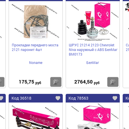
а
Прокладки переднего моста
ШРУС 21214 2123 Chevrolet
С
2121 паронит 4шт
Niva наружный с ABS БелМаг
2
BM0173
Noname
БелМаг
175,75
2764,50
Купить
Купить
Ку
руб
руб
Код 36518
Код 78563
К