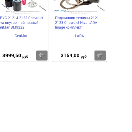
РУС 21214 2123 Chevrolet
Подшипник ступицы 2121
iva внутренний правый
2123 Chevrolet Niva LADA
елМаг BM9222
Image комплект
БелМаг
LADA
3999,50
3154,00
пить
Купить
Купить
руб
руб