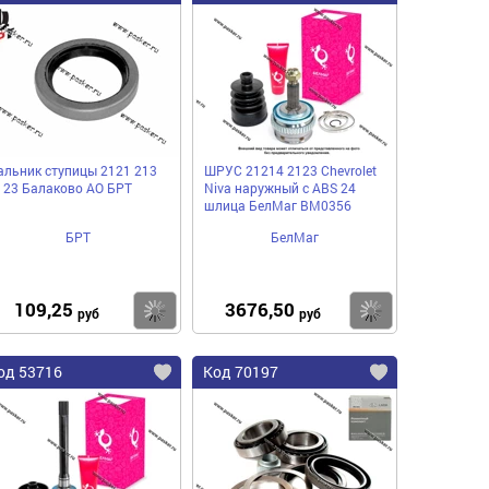
альник ступицы 2121 213
ШРУС 21214 2123 Chevrolet
123 Балаково АО БРТ
Niva наружный с ABS 24
шлица БелМаг BM0356
БРТ
БелМаг
109,25
3676,50
пить
Купить
Купить
руб
руб
од 53716
Код 70197