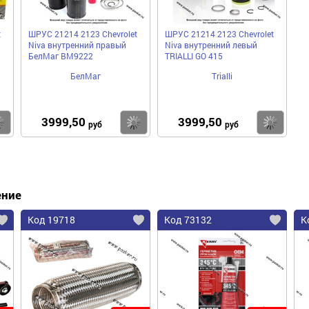
t
ШРУС 21214 2123 Chevrolet
ШРУС 21214 2123 Chevrolet
Niva внутренний правый
Niva внутренний левый
БелМаг BM9222
TRIALLI GO 415
БелМаг
Trialli
3999,50
3999,50
Купить
Купить
Ку
руб
руб
ение
Код 19718
Код 73132
К