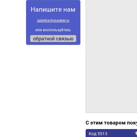
Напишите нам
sale@avtopasker.ru
или воспользуйтесь
обратной связью
С этим товаром по
Код 5513