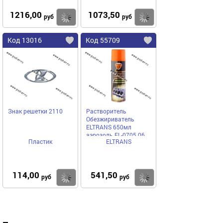
1216,00
1073,50
Купить
Купить
руб
руб
Код 13016
Код 55709
Знак решетки 2110
Растворитель
Обезжириватель
ELTRANS 650мл
аэрозоль EL-0705.06
Пластик
ELTRANS
114,00
541,50
Купить
Купить
руб
руб