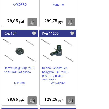
AVKOPRO
Noname
78,85
289,75
Купить
Купить
руб
руб
Код 194
Код 11266
Заглушка днища 2101
Клапан обратный
большая Балаково
вакуума ВАЗ 2101-
099,2110 и мод
AVKOPRO
Noname
AVKOPRO
38,95
128,25
Купить
Купить
руб
руб