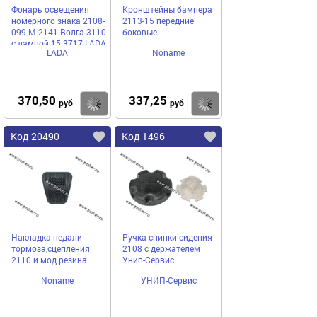
Фонарь освещения
Кронштейны бампера
номерного знака 2108-
2113-15 передние
099 М-2141 Волга-3110
боковые
с лампой 15.3717 LADA
LADA
Noname
Image
370,50
337,25
Купить
Купить
руб
руб
Код 20490
Код 1496
Накладка педали
Ручка спинки сидения
тормоза,сцепления
2108 с держателем
2110 и мод резина
Унип-Сервис
Noname
УНИП-Сервис