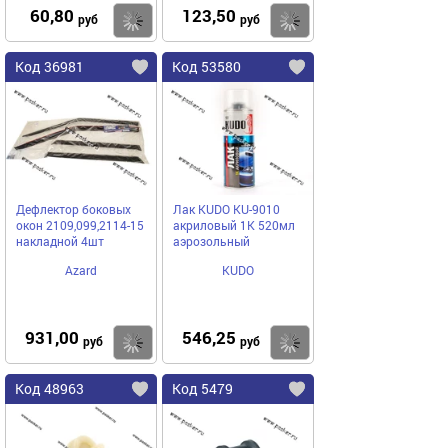
60,80
123,50
Купить
Купить
руб
руб
Код 36981
Код 53580
Дефлектор боковых
Лак KUDO KU-9010
окон 2109,099,2114-15
акриловый 1К 520мл
накладной 4шт
аэрозольный
Azard
KUDO
931,00
546,25
Купить
Купить
руб
руб
Код 48963
Код 5479