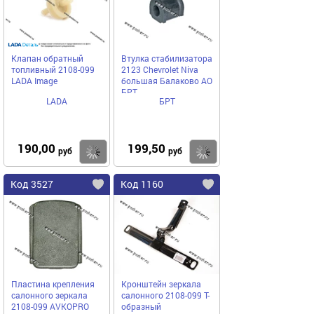
Клапан обратный
Втулка стабилизатора
топливный 2108-099
2123 Chevrolet Niva
LADA Image
большая Балаково АО
БРТ
LADA
БРТ
190,00
199,50
Купить
Купить
руб
руб
Код 3527
Код 1160
Пластина крепления
Кронштейн зеркала
салонного зеркала
салонного 2108-099 Т-
2108-099 AVKOPRO
образный