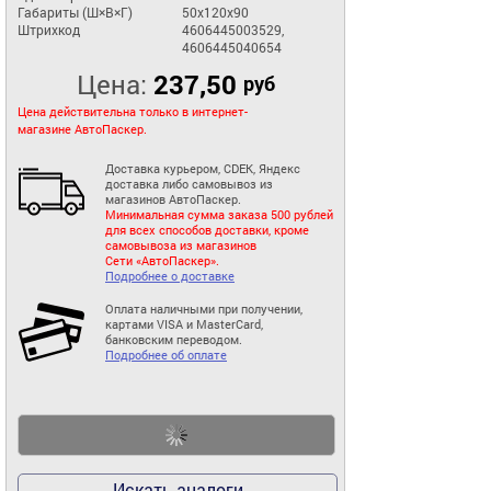
Габариты (Ш×В×Г)
50x120x90
Штрихкод
4606445003529,
4606445040654
Цена:
237,50
руб
Цена действительна только в интернет-
магазине АвтоПаскер.
Доставка курьером, CDEK, Яндекс
доставка либо самовывоз из
магазинов АвтоПаскер.
Минимальная сумма заказа 500 рублей
для всех способов доставки, кроме
самовывоза из магазинов
Сети «АвтоПаскер».
Подробнее о доставке
Оплата наличными при получении,
картами VISA и MasterCard,
банковским переводом.
Подробнее об оплате
Искать аналоги