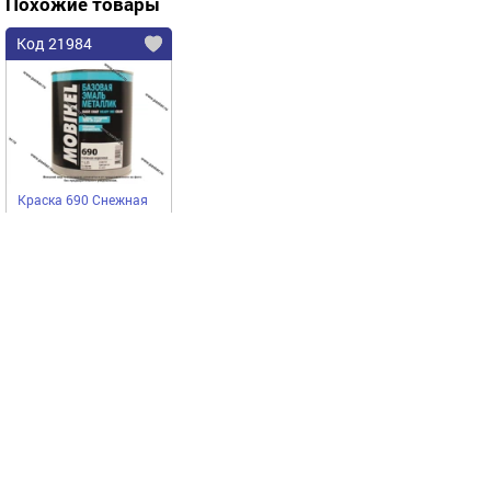
Похожие товары
Код 21984
Краска 690 Снежная
королева металлик
MOBIHEL 1л
MOBIHEL
2479,50
Купить
руб
Выгодное предложение
Код 65997
Код 73130