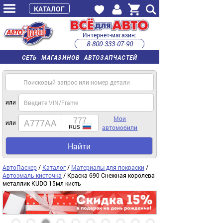
КАТАЛОГ
Интернет-магазин:
8-800-333-07-90
часы работы с 9:00 до 22:00 (пн-пт)
СЕТЬ МАГАЗИНОВ АВТОЗАПЧАСТЕЙ
или
Мои
или
автомобили
Найти
АвтоПаскер
/
Каталог
/
Материалы для покраски
/
Автоэмаль-кисточка
/ Краска 690 Снежная королева
металлик KUDO 15мл кисть