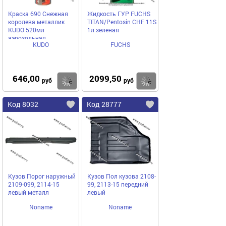
Краска 690 Снежная
Жидкость ГУР FUCHS
королева металлик
TITAN/Pentosin CHF 11S
KUDO 520мл
1л зеленая
аэрозольная
KUDO
FUCHS
646,00
2099,50
Купить
Купить
руб
руб
Код 8032
Код 28777
Кузов Порог наружный
Кузов Пол кузова 2108-
2109-099, 2114-15
99, 2113-15 передний
левый металл
левый
Noname
Noname