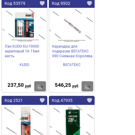
Код 53579
Код 9502
Лак KUDO KU-70000
Карандаш для
акриловый 1К 15мл
подкраски ВЕГАТЕКС
кисть
690 Снежная Королева
KUDO
ВЕГАТЕКС
237,50
546,25
Купить
Купить
руб
руб
Код 2521
Код 47935