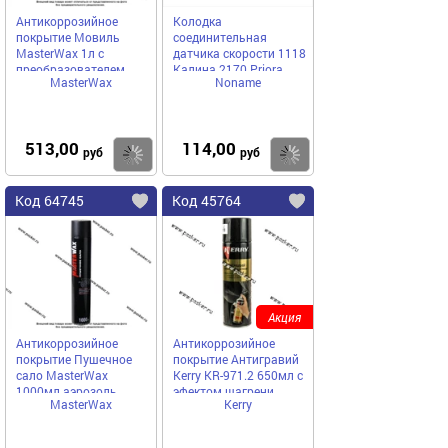
Антикоррозийное
Колодка
покрытие Мовиль
соединительная
MasterWax 1л с
датчика скорости 1118
преобразователем
Калина 2170 Priora
MasterWax
Noname
ржавчины
513,00
114,00
Купить
Купить
руб
руб
Код 64745
Код 45764
Акция
Антикоррозийное
Антикоррозийное
покрытие Пушечное
покрытие Антигравий
сало MasterWax
Kerry KR-971.2 650мл с
1000мл аэрозоль
эфектом шагрени
MasterWax
Kerry
чёрный аэрозоль