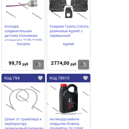
Колодка
Коврики Газель,Соболь
соединительная
резиновые AgateK с
датчика положения
перемычкой
коленвала 2108-21099,
Noname
AgateK
2110 и мод
99,75
2774,00
Купить
Купить
руб
руб
Код 794
Код 78610
Шланг от трамблера к
Антикоррозийное
карбюратору
покрытие Мовиль
силиконовый Балаково
MasterWax 3л ЦИНК