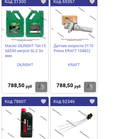
Код 31300
Код 65367
Масло OILRIGHT Тэп-15
Датчик скорости 2170
SAE90 нигрол GL-2 3л
Priora KRAFT 104822
мин
OILRIGHT
KRAFT
788,50
788,50
Купить
Купить
руб
руб
Код 78607
Код 62346