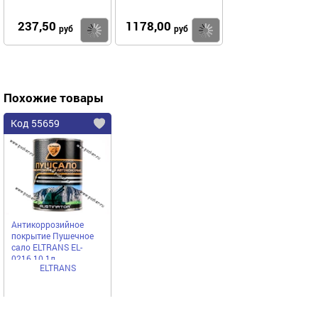
237,50
1178,00
Купить
Купить
руб
руб
Похожие товары
Код 55659
Антикоррозийное
покрытие Пушечное
сало ELTRANS EL-
0216.10 1л
ELTRANS
636,50
руб