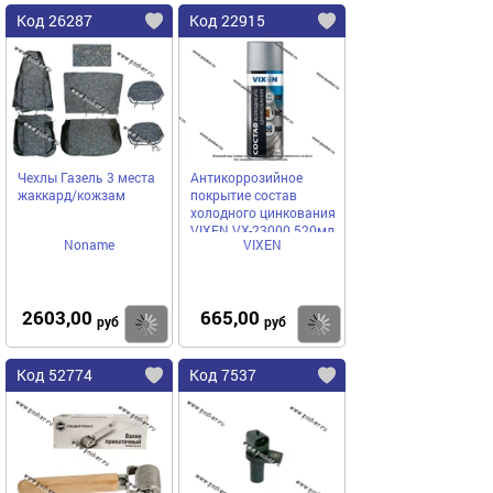
Код 26287
Код 22915
Чехлы Газель 3 места
Антикоррозийное
жаккард/кожзам
покрытие состав
холодного цинкования
VIXEN VX-23000 520мл
Noname
VIXEN
2603,00
665,00
Купить
Купить
руб
руб
Код 52774
Код 7537