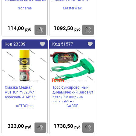
Noname
MasterWax
114,00
1092,50
Купить
Купить
руб
руб
Код 23309
Код 51577
Смазка Медная
Трос буксировочный
ASTROhim 520мл
динамический Garde 8т
аэрозоль AC4575
петли 6м ширина
ленты 60мм
ASTROhim
GARDE
323,00
1738,50
Купить
Купить
руб
руб