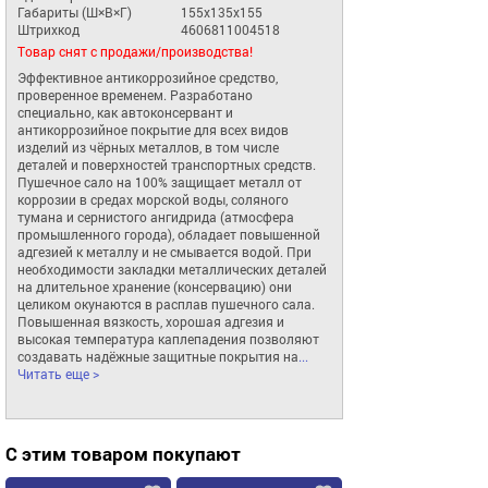
Габариты (Ш×В×Г)
155x135x155
Штрихкод
4606811004518
Товар снят с продажи/производства!
Эффективное антикоррозийное средство, 
проверенное временем. Разработано 
специально, как автоконсервант и 
антикоррозийное покрытие для всех видов 
изделий из чёрных металлов, в том числе 
деталей и поверхностей транспортных средств. 
Пушечное сало на 100% защищает металл от 
коррозии в средах морской воды, соляного 
тумана и сернистого ангидрида (атмосфера 
промышленного города), обладает повышенной 
адгезией к металлу и не смывается водой. При 
необходимости закладки металлических деталей 
на длительное хранение (консервацию) они 
целиком окунаются в расплав пушечного сала. 
Повышенная вязкость, хорошая адгезия и 
высокая температура каплепадения позволяют 
создавать надёжные защитные покрытия на
... 
Читать еще >
С этим товаром покупают