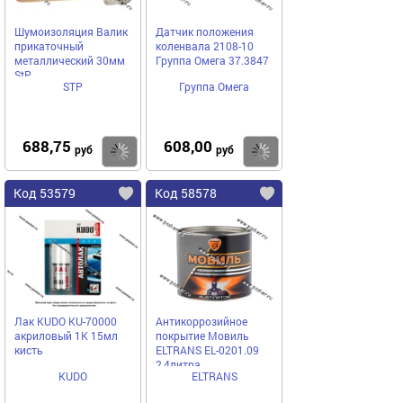
Шумоизоляция Валик
Датчик положения
прикаточный
коленвала 2108-10
металлический 30мм
Группа Омега 37.3847
StP
STP
Группа Омега
688,75
608,00
Купить
Купить
руб
руб
Код 53579
Код 58578
Лак KUDO KU-70000
Антикоррозийное
акриловый 1К 15мл
покрытие Мовиль
кисть
ELTRANS EL-0201.09
2,4литра
KUDO
ELTRANS