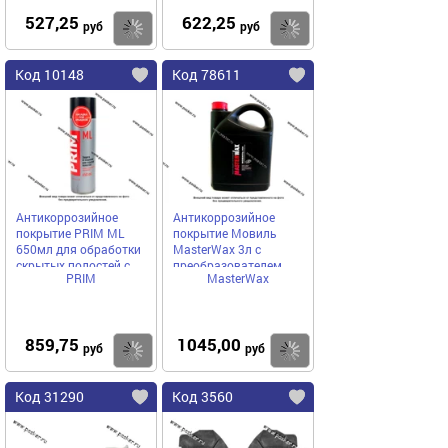
527,25
622,25
Купить
Купить
руб
руб
Код 10148
Код 78611
Антикоррозийное
Антикоррозийное
покрытие PRIM ML
покрытие Мовиль
650мл для обработки
MasterWax 3л с
скрытых полостей с
преобразователем
PRIM
MasterWax
насадками
ржавчины
859,75
1045,00
Купить
Купить
руб
руб
Код 31290
Код 3560