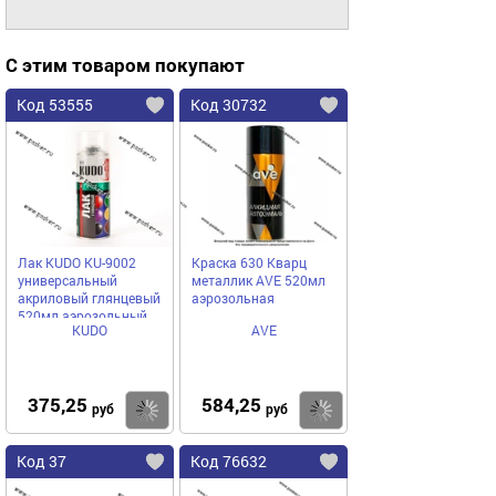
С этим товаром покупают
Код 53555
Код 30732
Лак KUDO KU-9002
Краска 630 Кварц
универсальный
металлик AVE 520мл
акриловый глянцевый
аэрозольная
520мл аэрозольный
KUDO
AVE
375,25
584,25
Купить
Купить
руб
руб
Код 37
Код 76632