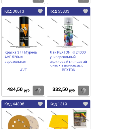
Код 30613
Код 55833
Краска 377 Мурена
Лак REXTON RT24000
AVE 520мл
универсальный
аэрозольная
акриловый глянцевый
520мл аэрозольный
AVE
REXTON
484,50
332,50
Купить
Купить
руб
руб
Код 44806
Код 1319