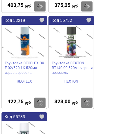
403,75
375,25
Купить
Купить
руб
руб
Код 53219
Код 55732
Грунтовка REOFLEX RX
Грунтовка REXTON
F-02/520 1К 520мл
RT140.00 520мл черная
серая аэрозоль
аэрозоль
REOFLEX
REXTON
422,75
323,00
Купить
Купить
руб
руб
Код 55733