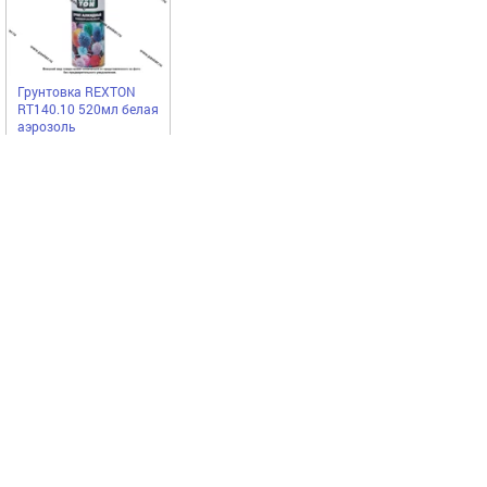
Грунтовка REXTON
RT140.10 520мл белая
аэрозоль
REXTON
323,00
Купить
руб
Выгодное предложение
Код 23403
Код 14283