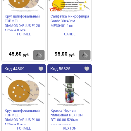
Круг шлифовальный
Салфетка микрофибра
FORMEL
Garde 30х40см
DIAMOND/RLUS P120
MF30401 1шт
125мм 8 отв.
FORMEL
GARDE
81951120120/23551023120
бумажная основа
45,60
95,00
Купить
Купить
руб
руб
Код 44809
Код 55825
Круг шлифовальный
Краска Черная
FORMEL
глянцевая REXTON
DIAMOND/PLUS P180
RT100.00 520мл
125мм 8 отв.
аэрозольная
FORMEL
REXTON
81951120180/23551023180