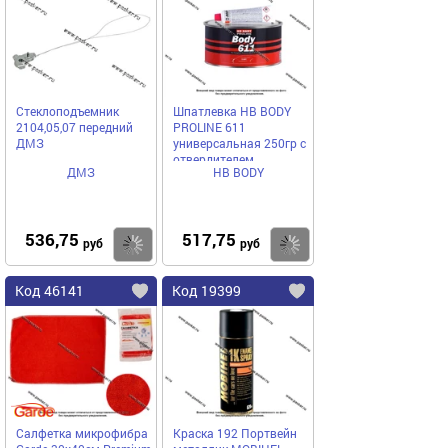
Стеклоподъемник
Шпатлевка HB BODY
2104,05,07 передний
PROLINE 611
ДМЗ
универсальная 250гр с
отвердителем
ДМЗ
HB BODY
536,75
517,75
Купить
Купить
руб
руб
Код 46141
Код 19399
Салфетка микрофибра
Краска 192 Портвейн