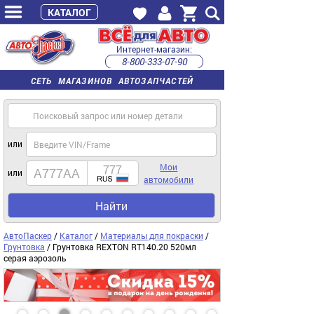
КАТАЛОГ
Интернет-магазин:
8-800-333-07-90
часы работы с 9:00 до 22:00 (пн-пт)
СЕТЬ МАГАЗИНОВ АВТОЗАПЧАСТЕЙ
или
Мои
или
автомобили
Найти
АвтоПаскер
/
Каталог
/
Материалы для покраски
/
Грунтовка
/ Грунтовка REXTON RT140.20 520мл
серая аэрозоль