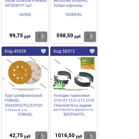
Garde 30х40см Premium
металлик MOBIHEL
MF30401P 1шт
520мл аэрозоль
GARDE
MOBIHEL
99,75
598,50
Купить
Купить
руб
руб
Код 45028
Код 58313
Круг шлифовальный
Колодки тормозные
FORMEL
2101-07 2121-213 2123
DIAMOND/PLUS P320
Chevrolet Niva задние
125мм 8 отв.
BESTPARTS BP001310
FORMEL
BESTPARTS
81951120320/23551023320
бумажная основа
42,75
1016,50
Купить
Купить
руб
руб